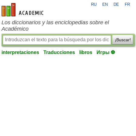
RU
EN
DE
FR
es-academic.com
Los diccionarios y las enciclopedias sobre el
Académico
¡Buscar!
interpretaciones
Traducciones
libros
Игры ⚽