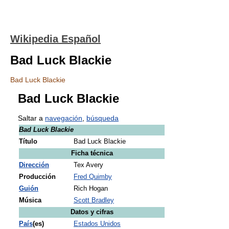
Wikipedia Español
Bad Luck Blackie
Bad Luck Blackie
Bad Luck Blackie
Saltar a
navegación
,
búsqueda
Bad Luck Blackie
Título
Bad Luck Blackie
Ficha técnica
Dirección
Tex Avery
Producción
Fred Quimby
Guión
Rich Hogan
Música
Scott Bradley
Datos y cifras
País
(es)
Estados Unidos