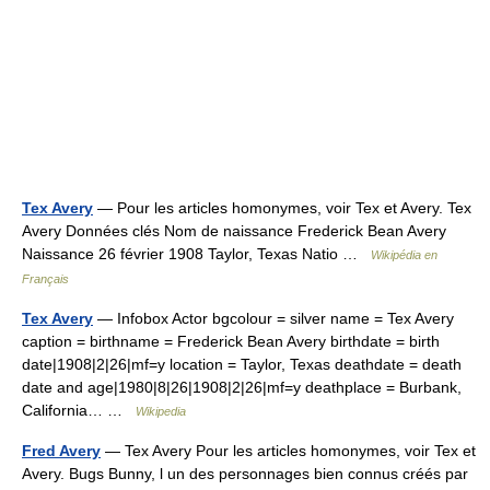
Tex Avery
— Pour les articles homonymes, voir Tex et Avery. Tex
Avery Données clés Nom de naissance Frederick Bean Avery
Naissance 26 février 1908 Taylor, Texas Natio …
Wikipédia en
Français
Tex Avery
— Infobox Actor bgcolour = silver name = Tex Avery
caption = birthname = Frederick Bean Avery birthdate = birth
date|1908|2|26|mf=y location = Taylor, Texas deathdate = death
date and age|1980|8|26|1908|2|26|mf=y deathplace = Burbank,
California… …
Wikipedia
Fred Avery
— Tex Avery Pour les articles homonymes, voir Tex et
Avery. Bugs Bunny, l un des personnages bien connus créés par