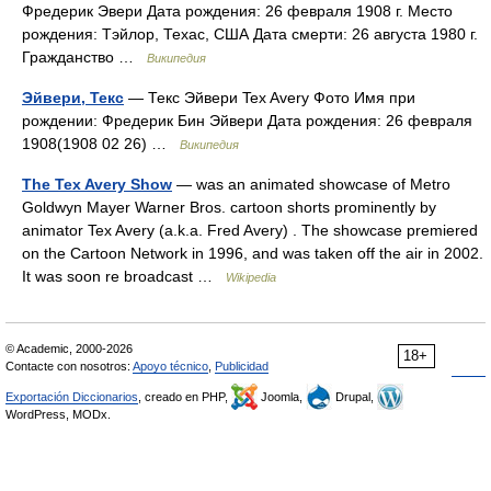
Фредерик Эвери Дата рождения: 26 февраля 1908 г. Место
рождения: Тэйлор, Техас, США Дата смерти: 26 августа 1980 г.
Гражданство …
Википедия
Эйвери, Текс
— Текс Эйвери Tex Avery Фото Имя при
рождении: Фредерик Бин Эйвери Дата рождения: 26 февраля
1908(1908 02 26) …
Википедия
The Tex Avery Show
— was an animated showcase of Metro
Goldwyn Mayer Warner Bros. cartoon shorts prominently by
animator Tex Avery (a.k.a. Fred Avery) . The showcase premiered
on the Cartoon Network in 1996, and was taken off the air in 2002.
It was soon re broadcast …
Wikipedia
© Academic, 2000-2026
18+
Contacte con nosotros:
Apoyo técnico
,
Publicidad
Exportación Diccionarios
, creado en PHP,
Joomla,
Drupal,
WordPress, MODx.