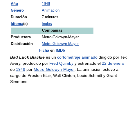
Año
1949
Género
Animación
Duración
7 minutos
Idioma
(s)
Inglés
Compañías
Productora
Metro-Goldwyn-Mayer
Distribución
Metro-Goldwyn-Mayer
Ficha
en
IMDb
Bad Luck Blackie
es un
cortometraje
animado
dirigido por Tex
Avery, producido por
Fred Quimby
y estrenado el
22 de enero
de
1949
por
Metro-Goldwyn-Mayer
. La animación estuvo a
cargo de Preston Blair, Walt Clinton, Louie Schmitt y Grant
Simmons.