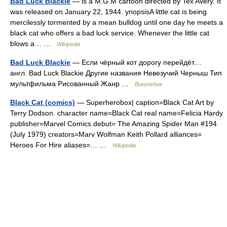
Bad Luck Blackie
— is a M.G.M cartoon directed by Tex Avery. It
was released on January 22, 1944. ynopsisA little cat is being
mercilessly tormented by a mean bulldog until one day he meets a
black cat who offers a bad luck service. Whenever the little cat
blows a… …
Wikipedia
Bad Luck Blackie
— Если чёрный кот дорогу перейдёт…
англ. Bad Luck Blackie Другие названия Невезучий Черныш Тип
мультфильма Рисованный Жанр …
Википедия
Black Cat (comics)
— Superherobox| caption=Black Cat Art by
Terry Dodson. character name=Black Cat real name=Felicia Hardy
publisher=Marvel Comics debut= The Amazing Spider Man #194
(July 1979) creators=Marv Wolfman Keith Pollard alliances=
Heroes For Hire aliases=… …
Wikipedia