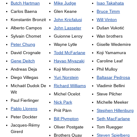
Butch Hartman
Mike Judge
Isao Takahata
Carlos Baena
Glen Keane
Bruce Timm
Konstantin Bronzit
John Kricfalusi
Will Vinton
Alberto Campos
John Lasseter
Dušan Vukotić
Sylvain Chomet
Guionne Leroy
Wan brothers
Peter Chung
Wayne Lytle
Giselle Wedemire
David Crognale
Todd McFarlane
Koji Yamamura
Gene Deitch
Hayao Miyazaki
Caroline Leaf
Andreas Deja
Koji Morimoto
Phil Mulloy
Diego Villegas
Yuri Norstein
Baltasar Pedrosa
Michaël Dudok De
Richard Williams
Vladimir Bellini
Wit
Michel Ocelot
Steve Pilcher
Paul Fierlinger
Nick Park
Michelle Meeker
Pablo Llorens
Priit Pärn
Stephen Hillenburg
Peter Dockter
Bill Plympton
Seth MacFarlane
Jacques-Rémy
Oliver Postgate
Tom Ruegger
Girerd
Brothers Quay
Steven Spielberg