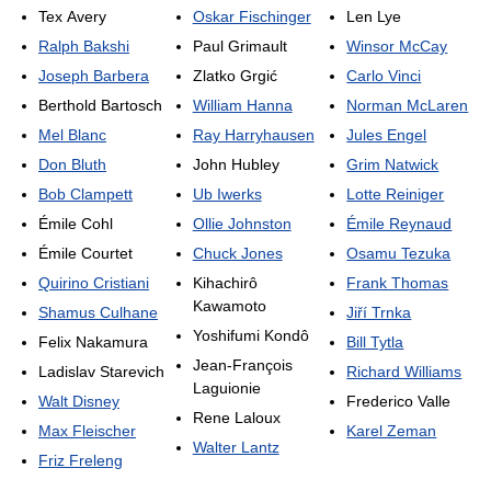
Tex Avery
Oskar Fischinger
Len Lye
Ralph Bakshi
Paul Grimault
Winsor McCay
Joseph Barbera
Zlatko Grgić
Carlo Vinci
Berthold Bartosch
William Hanna
Norman McLaren
Mel Blanc
Ray Harryhausen
Jules Engel
Don Bluth
John Hubley
Grim Natwick
Bob Clampett
Ub Iwerks
Lotte Reiniger
Émile Cohl
Ollie Johnston
Émile Reynaud
Émile Courtet
Chuck Jones
Osamu Tezuka
Quirino Cristiani
Kihachirô
Frank Thomas
Kawamoto
Shamus Culhane
Jiří Trnka
Yoshifumi Kondô
Felix Nakamura
Bill Tytla
Jean-François
Ladislav Starevich
Richard Williams
Laguionie
Walt Disney
Frederico Valle
Rene Laloux
Max Fleischer
Karel Zeman
Walter Lantz
Friz Freleng