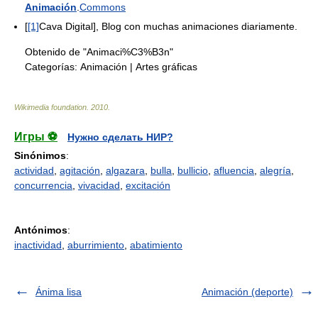
Animación
.
Commons
[
[1]
Cava Digital], Blog con muchas animaciones diariamente.
Obtenido de "Animaci%C3%B3n"
Categorías:
Animación
|
Artes gráficas
Wikimedia foundation
.
2010
.
Игры ⚽
Нужно сделать НИР?
Sinónimos
:
actividad
,
agitación
,
algazara
,
bulla
,
bullicio
,
afluencia
,
alegría
,
concurrencia
,
vivacidad
,
excitación
Antónimos
:
inactividad
,
aburrimiento
,
abatimiento
Ánima lisa
Animación (deporte)