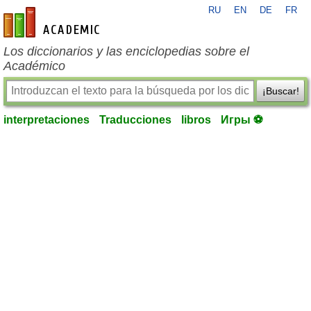
RU
EN
DE
FR
es-academic.com
Los diccionarios y las enciclopedias sobre el
Académico
¡Buscar!
interpretaciones
Traducciones
libros
Игры ⚽