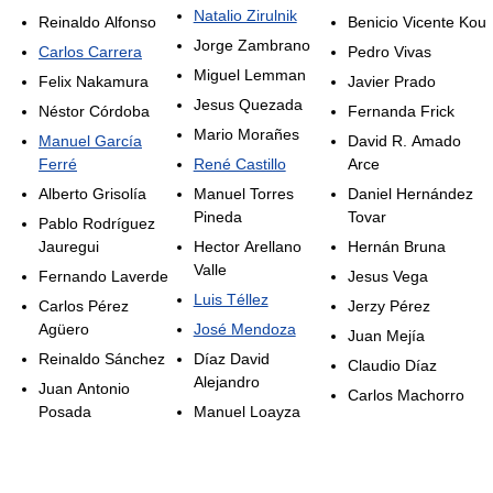
Natalio Zirulnik
Reinaldo Alfonso
Benicio Vicente Kou
Jorge Zambrano
Carlos Carrera
Pedro Vivas
Miguel Lemman
Felix Nakamura
Javier Prado
Jesus Quezada
Néstor Córdoba
Fernanda Frick
Mario Morañes
Manuel García
David R. Amado
Ferré
René Castillo
Arce
Alberto Grisolía
Manuel Torres
Daniel Hernández
Pineda
Tovar
Pablo Rodríguez
Jauregui
Hector Arellano
Hernán Bruna
Valle
Fernando Laverde
Jesus Vega
Luis Téllez
Carlos Pérez
Jerzy Pérez
Agüero
José Mendoza
Juan Mejía
Reinaldo Sánchez
Díaz David
Claudio Díaz
Alejandro
Juan Antonio
Carlos Machorro
Posada
Manuel Loayza