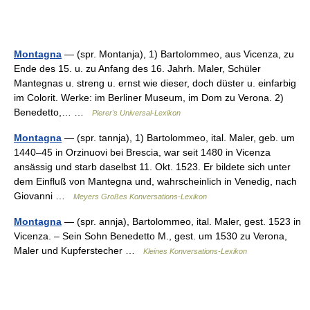
Montagna
— (spr. Montanja), 1) Bartolommeo, aus Vicenza, zu
Ende des 15. u. zu Anfang des 16. Jahrh. Maler, Schüler
Mantegnas u. streng u. ernst wie dieser, doch düster u. einfarbig
im Colorit. Werke: im Berliner Museum, im Dom zu Verona. 2)
Benedetto,… …
Pierer's Universal-Lexikon
Montagna
— (spr. tannja), 1) Bartolommeo, ital. Maler, geb. um
1440–45 in Orzinuovi bei Brescia, war seit 1480 in Vicenza
ansässig und starb daselbst 11. Okt. 1523. Er bildete sich unter
dem Einfluß von Mantegna und, wahrscheinlich in Venedig, nach
Giovanni …
Meyers Großes Konversations-Lexikon
Montagna
— (spr. annja), Bartolommeo, ital. Maler, gest. 1523 in
Vicenza. – Sein Sohn Benedetto M., gest. um 1530 zu Verona,
Maler und Kupferstecher …
Kleines Konversations-Lexikon