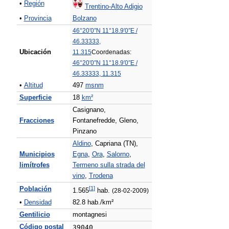
•
Región
Trentino-Alto Adigio
•
Provincia
Bolzano
46°20′0″N
11°18.9′0″E
/
46.33333
,
Ubicación
11.315
Coordenadas:
46°20′0″N
11°18.9′0″E
/
46.33333
,
11.315
•
Altitud
497
msnm
Superficie
18
km²
Casignano,
Fracciones
Fontanefredde, Gleno,
Pinzano
Aldino
, Capriana (TN),
Municipios
Egna
,
Ora
,
Salorno
,
limítrofes
Termeno sulla strada del
vino
,
Trodena
[
1
]
Población
1.565
hab.
(28-02-2009)
•
Densidad
82.8 hab./km²
Gentilicio
montagnesi
Código postal
39040