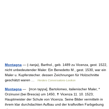
Montagna
— (–tanja), Barthol., geb. 1489 zu Vicenza, gest. 1522,
nicht unbedeutender Maler. Ein Benedetto M., gest. 1530, war ein
Maler u. Kupferstecher. dessen Zeichnungen für Holzschnitte
geschätzt waren …
Herders Conversations-Lexikon
Montagna
— [mɔn taɲɲa], Bartolomeo, italienischer Maler, *
Orzinuovi (bei Brescia) um 1450, ✝ Vicenza 11. 10. 1523;
Hauptmeister der Schule von Vicenza. Seine Bilder vermitteln in
ihrem klar durchdachten Aufbau und der kraftvollen Farbgebung