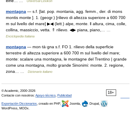
eine… …
Universal-Lexikon
montagna
— s.f. [lat. pop. montania, agg. femm., der. di mons
montis monte ]. 1. (geogr.) [rilievo di altezza superiore a 600 700
m sul livello del mare] ▶◀ (lett.) alpe, monte. ‖ altura, cima, colle,
collina, massiccio, vetta. ⇑ rilievo. ◀▶ piana, piano,… …
Enciclopedia Italiana
montagna
— mon·tà·gna s.f. FO 1. rilievo della superficie
terrestre di altezza superiore a 600 700 m sul livello del mare;
monte: scalare una montagna, le montagne del Trentino | grande
come una montagna, molto grande Sinonimi: monte. 2. regione,
zona… …
Dizionario italiano
© Academic, 2000-2026
18+
Contacte con nosotros:
Apoyo técnico
,
Publicidad
Exportación Diccionarios
, creado en PHP,
Joomla,
Drupal,
WordPress, MODx.