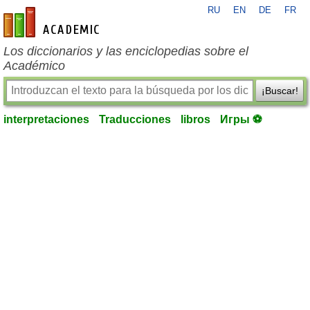
RU
EN
DE
FR
es-academic.com
Los diccionarios y las enciclopedias sobre el
Académico
¡Buscar!
interpretaciones
Traducciones
libros
Игры ⚽