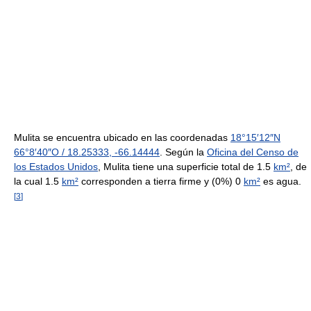
Mulita se encuentra ubicado en las coordenadas
18°15′12″N
66°8′40″O
/
18.25333
,
-66.14444
. Según la
Oficina del Censo de
los Estados Unidos
, Mulita tiene una superficie total de 1.5
km²
, de
la cual 1.5
km²
corresponden a tierra firme y (0%) 0
km²
es agua.
[
3
]