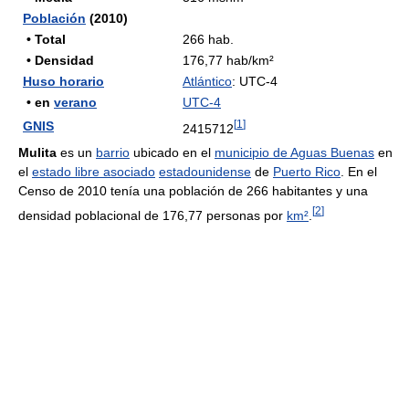
Población
(2010)
• Total
266 hab.
• Densidad
176,77 hab/km²
Huso horario
Atlántico
: UTC-4
• en
verano
UTC-4
[
1
]
GNIS
2415712
Mulita
es un
barrio
ubicado en el
municipio de Aguas Buenas
en
el
estado libre asociado
estadounidense
de
Puerto Rico
. En el
Censo de 2010 tenía una población de 266 habitantes y una
[
2
]
densidad poblacional de 176,77 personas por
km²
.