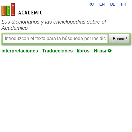
RU
EN
DE
FR
es-academic.com
Los diccionarios y las enciclopedias sobre el
Académico
¡Buscar!
interpretaciones
Traducciones
libros
Игры ⚽