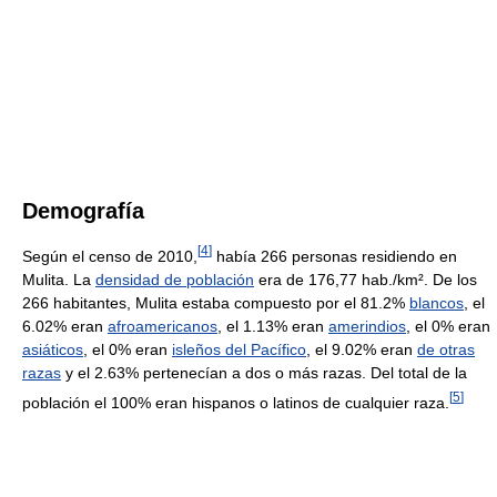
Demografía
[
4
]
Según el censo de 2010,
había 266 personas residiendo en
Mulita. La
densidad de población
era de 176,77 hab./km². De los
266 habitantes, Mulita estaba compuesto por el 81.2%
blancos
, el
6.02% eran
afroamericanos
, el 1.13% eran
amerindios
, el 0% eran
asiáticos
, el 0% eran
isleños del Pacífico
, el 9.02% eran
de otras
razas
y el 2.63% pertenecían a dos o más razas. Del total de la
[
5
]
población el 100% eran hispanos o latinos de cualquier raza.