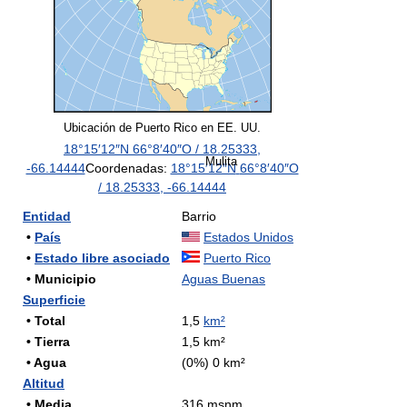
Ubicación de Puerto Rico en EE. UU.
18°15′12″N
66°8′40″O
/
18.25333
,
Mulita
-66.14444
Coordenadas:
18°15′12″N
66°8′40″O
/
18.25333
,
-66.14444
Entidad
Barrio
•
País
Estados Unidos
•
Estado libre asociado
Puerto Rico
• Municipio
Aguas Buenas
Superficie
• Total
1,5
km²
• Tierra
1,5 km²
• Agua
(0%) 0 km²
Altitud
• Media
316 msnm