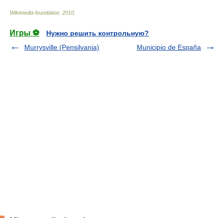
Wikimedia foundation
.
2010
.
Игры ⚽
Нужно решить контрольную?
Murrysville (Pensilvania)
Municipio de España