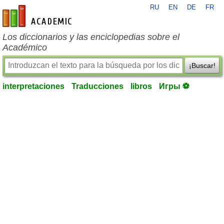
RU
EN
DE
FR
es-academic.com
Los diccionarios y las enciclopedias sobre el
Académico
¡Buscar!
interpretaciones
Traducciones
libros
Игры ⚽