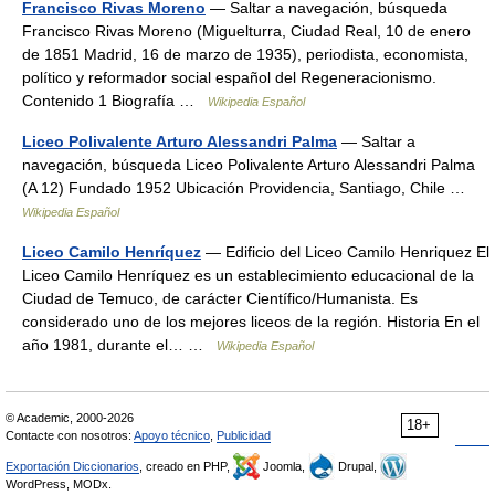
Francisco Rivas Moreno
— Saltar a navegación, búsqueda
Francisco Rivas Moreno (Miguelturra, Ciudad Real, 10 de enero
de 1851 Madrid, 16 de marzo de 1935), periodista, economista,
político y reformador social español del Regeneracionismo.
Contenido 1 Biografía …
Wikipedia Español
Liceo Polivalente Arturo Alessandri Palma
— Saltar a
navegación, búsqueda Liceo Polivalente Arturo Alessandri Palma
(A 12) Fundado 1952 Ubicación Providencia, Santiago, Chile …
Wikipedia Español
Liceo Camilo Henríquez
— Edificio del Liceo Camilo Henriquez El
Liceo Camilo Henríquez es un establecimiento educacional de la
Ciudad de Temuco, de carácter Científico/Humanista. Es
considerado uno de los mejores liceos de la región. Historia En el
año 1981, durante el… …
Wikipedia Español
© Academic, 2000-2026
18+
Contacte con nosotros:
Apoyo técnico
,
Publicidad
Exportación Diccionarios
, creado en PHP,
Joomla,
Drupal,
WordPress, MODx.