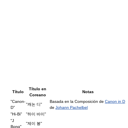
Título en
Título
Notas
Coreano
"Canon-
Basada en la Composición de
Canon in D
"캐논 디"
D"
de
Johann Pachelbel
"Hi-Bi"
"하이 바이"
"J
"제이 봉"
Bong"