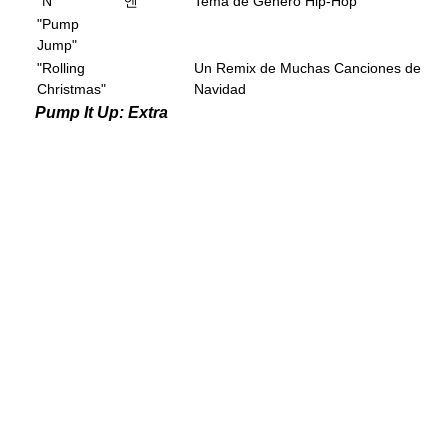
"N"
"엔 "
Tema de Género Hip-Hop
"Pump
Jump"
"Rolling
Un Remix de Muchas Canciones de
Christmas"
Navidad
Pump It Up: Extra