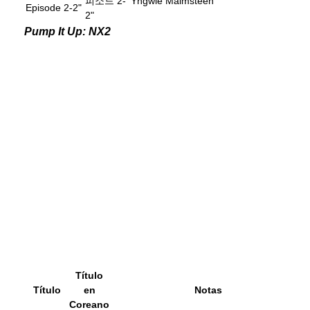
피소드 2-
Yngwie Malmsteen
Episode 2-2"
2"
Pump It Up: NX2
Título
Título
en
Notas
Coreano