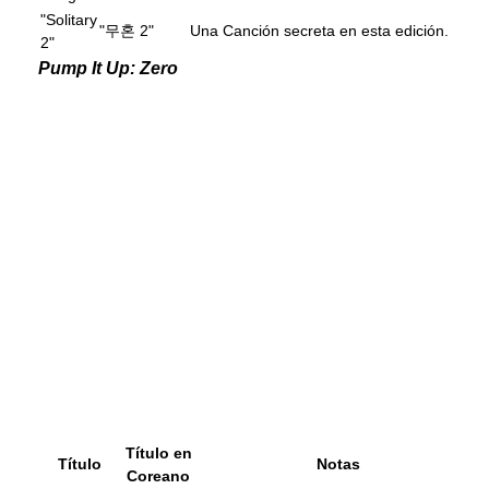
"Solitary
"무혼 2"
Una Canción secreta en esta edición.
2"
Pump It Up: Zero
Título en
Título
Notas
Coreano