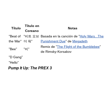
Título en
Título
Notas
Coreano
"Beat of
"비트 오브
Basada en la canción de "
Holy Wars...The
the War"
더 워"
Punishment Due
" de
Megadeth
Remix de "
The Flight of the Bumblebee
"
"Bee"
"비"
de Rimsky-Korsakov
"D Gang"
"Hello"
Pump It Up: The PREX 3