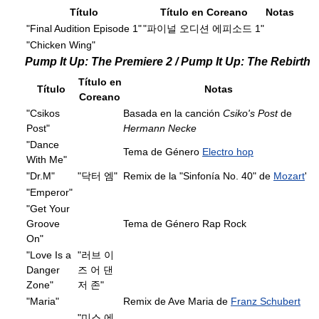
Título
Título en Coreano
Notas
"Final Audition Episode 1"
"파이널 오디션 에피소드 1"
"Chicken Wing"
Pump It Up: The Premiere 2 / Pump It Up: The Rebirth
Título en
Título
Notas
Coreano
"Csikos
Basada en la canción
Csiko's Post
de
Post"
Hermann Necke
"Dance
Tema de Género
Electro hop
With Me"
"Dr.M"
"닥터 엠"
Remix de la "Sinfonía No. 40" de
Mozart
'
"Emperor"
"Get Your
Groove
Tema de Género Rap Rock
On"
"Love Is a
"러브 이
Danger
즈 어 댄
Zone"
저 존"
"Maria"
Remix de Ave Maria de
Franz Schubert
"미스 에