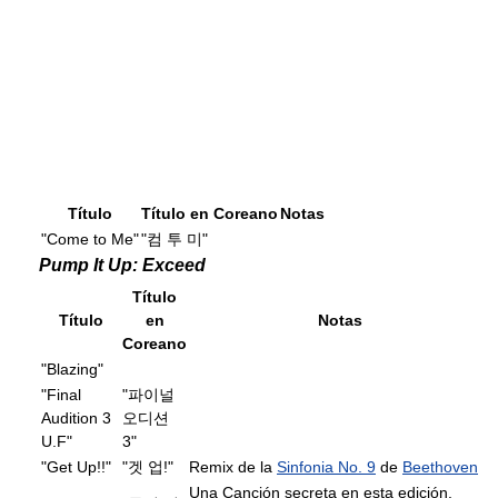
Título
Título en Coreano
Notas
"Come to Me"
"컴 투 미"
Pump It Up: Exceed
Título
Título
en
Notas
Coreano
"Blazing"
"Final
"파이널
Audition 3
오디션
U.F"
3"
"Get Up!!"
"겟 업!"
Remix de la
Sinfonia No. 9
de
Beethoven
Una Canción secreta en esta edición.