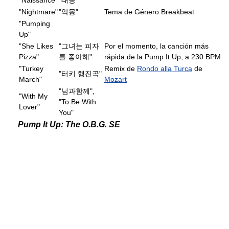
"Naissance"
"태동"
"Nightmare"
"악몽"
Tema de Género Breakbeat
"Pumping
Up"
"She Likes
"그녀는 피자
Por el momento, la canción más
Pizza"
를 좋아해"
rápida de la Pump It Up, a 230 BPM
"Turkey
Remix de
Rondo alla Turca
de
"터키 행진곡"
March"
Mozart
"님과함께",
"With My
"To Be With
Lover"
You"
Pump It Up: The O.B.G. SE