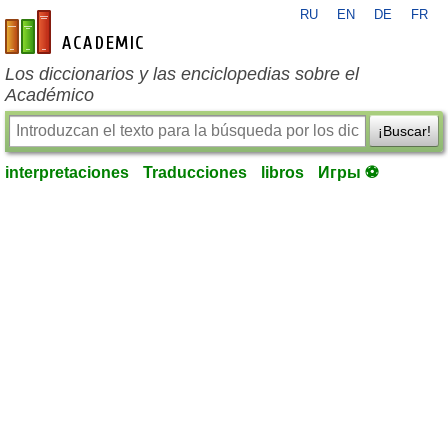
RU
EN
DE
FR
es-academic.com
Los diccionarios y las enciclopedias sobre el
Académico
¡Buscar!
interpretaciones
Traducciones
libros
Игры ⚽