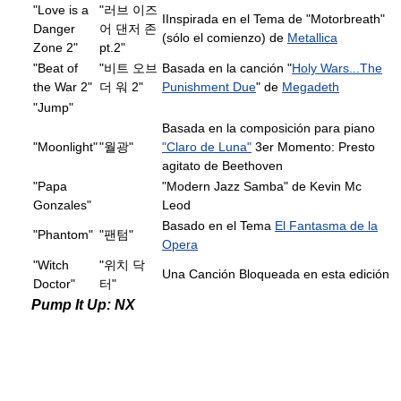
"Love is a
"러브 이즈
IInspirada en el Tema de "Motorbreath"
Danger
어 댄저 존
(sólo el comienzo) de
Metallica
Zone 2"
pt.2"
"Beat of
"비트 오브
Basada en la canción "
Holy Wars...The
the War 2"
더 워 2"
Punishment Due
" de
Megadeth
"Jump"
Basada en la composición para piano
"Moonlight"
"월광"
"Claro de Luna"
3er Momento: Presto
agitato de Beethoven
"Papa
"Modern Jazz Samba" de Kevin Mc
Gonzales"
Leod
Basado en el Tema
El Fantasma de la
"Phantom"
"팬텀"
Opera
"Witch
"위치 닥
Una Canción Bloqueada en esta edición
Doctor"
터"
Pump It Up: NX