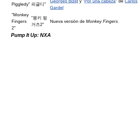
Georges Bizet
y "
Por una cabeza
" de
Carlos
Piggledy"
피글디"
Gardel
"Monkey
"몽키 핑
Fingers
Nueva versión de
Monkey Fingers
.
거즈2"
2"
Pump It Up: NXA