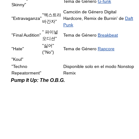
Tema de Género
G-funk
Skinny"
Camción de Género Digital
"엑스트라
"Extravaganza"
Hardcore, Remix de Burnin' de
Daft
바간자"
Punk
" 파이널
"Final Audition"
Tema de Género
Breakbeat
오디션"
"싫어"
"Hate"
Tema de Género
Rapcore
("No")
"Koul"
"Techno
Disponible solo en el modo Nonstop
Repeatorment"
Remix
Pump It Up: The O.B.G.