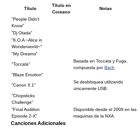
Título en
Título
Notas
Coreano
"People Didn't
Know"
"Dj Otada"
"K.O.A ~Alice in
Wonderworld~"
"My Dreams"
Basada en Toccata y Fuga,
"Toccata"
compuesta por
Bach
.
"Blaze Emotion"
Se desbloquea utilizando
"Canon X.1"
únicamente USB.
"Chopsticks
Challenge"
"Final Audition
Disponible desde el 2009 en las
Episode 2-X"
maquinas de la NXA.
Canciones Adicionales