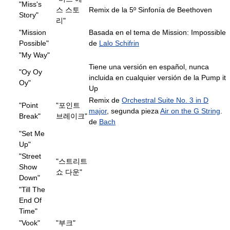
"Miss's
스 스토
Remix de la 5º Sinfonía de Beethoven
Story"
리"
"Mission
Basada en el tema de Mission: Impossible
Possible"
de
Lalo Schifrin
"My Way"
Tiene una versión en español, nunca
"Oy Oy
incluida en cualquier versión de la Pump it
Oy"
Up
Remix de
Orchestral Suite No. 3 in D
"Point
"포인트
major
, segunda pieza
Air on the G String
.
Break"
브레이크"
de
Bach
"Set Me
Up"
"Street
"스트리트
Show
쇼 다운"
Down"
"Till The
End Of
Time"
"Vook"
"부크"