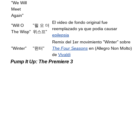
"We Will
Meet
Again"
El video de fondo original fue
"Will O
"윌 오 더
reemplazado ya que podia causar
The Wisp"
위스프"
epilepsia
Remix del 1er movimiento "Winter" sobre
"Winter"
"윈터"
The Four Seasons
en (Allegro Non Molto)
de
Vivaldi
Pump It Up: The Premiere 3