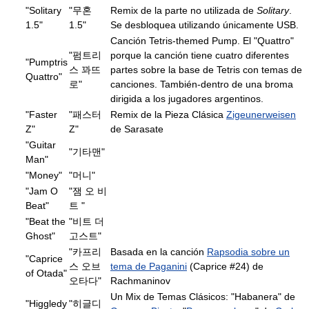
"Solitary
"무혼
Remix de la parte no utilizada de
Solitary
.
1.5"
1.5"
Se desbloquea utilizando únicamente USB.
Canción Tetris-themed Pump. El "Quattro"
"펌트리
porque la canción tiene cuatro diferentes
"Pumptris
스 꽈뜨
partes sobre la base de Tetris con temas de
Quattro"
로"
canciones. También-dentro de una broma
dirigida a los jugadores argentinos.
"Faster
"패스터
Remix de la Pieza Clásica
Zigeunerweisen
Z"
Z"
de Sarasate
"Guitar
"기타맨"
Man"
"Money"
"머니"
"Jam O
"잼 오 비
Beat"
트 "
"Beat the
"비트 더
Ghost"
고스트"
"카프리
Basada en la canción
Rapsodia sobre un
"Caprice
스 오브
tema de Paganini
(Caprice #24) de
of Otada"
오타다"
Rachmaninov
Un Mix de Temas Clásicos: "Habanera" de
"Higgledy
"히글디