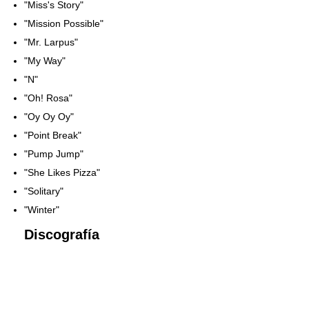
"Miss's Story"
"Mission Possible"
"Mr. Larpus"
"My Way"
"N"
"Oh! Rosa"
"Oy Oy Oy"
"Point Break"
"Pump Jump"
"She Likes Pizza"
"Solitary"
"Winter"
Discografía