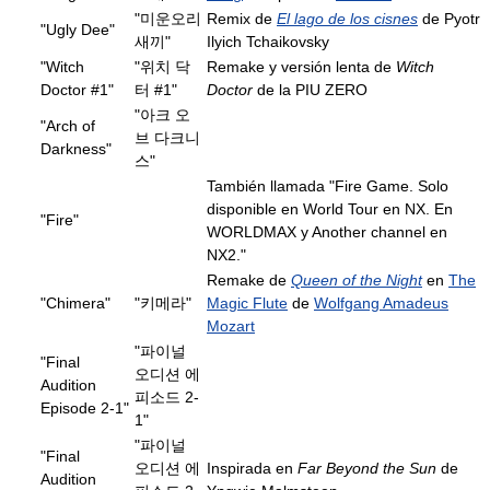
"미운오리
Remix de
El lago de los cisnes
de Pyotr
"Ugly Dee"
새끼"
Ilyich Tchaikovsky
"Witch
"위치 닥
Remake y versión lenta de
Witch
Doctor #1"
터 #1"
Doctor
de la PIU ZERO
"아크 오
"Arch of
브 다크니
Darkness"
스"
También llamada "Fire Game. Solo
disponible en World Tour en NX. En
"Fire"
WORLDMAX y Another channel en
NX2."
Remake de
Queen of the Night
en
The
"Chimera"
"키메라"
Magic Flute
de
Wolfgang Amadeus
Mozart
"파이널
"Final
오디션 에
Audition
피소드 2-
Episode 2-1"
1"
"파이널
"Final
오디션 에
Inspirada en
Far Beyond the Sun
de
Audition