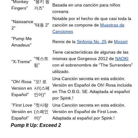
"Monkey
"몽키 핑
Basada en una canción para niños
Fingers"
거즈"
coreana
Notable por el hecho de que casi toda la
"Naissance
"태동 2"
canción se compone de
Muestras de
2"
Canciones
"Pump Me
Remix de la
Sinfonia No. 25
de
Mozart
Amadeus"
Tiene características de algunas de las
"엑스트
mismas que Gorgeous 2012 de
NAOKI
"X-Treme"
림"
con el sobrenombre de "The Surrenders"
utilizado.
Una Canción secreta en esta edición.
"
Oh! Rosa
"오! 로
Versión en Español de Oh! Rosa incluida
Version en
사!(스페
en The O.B.G. SE. Adaptada al español
Español"
인어)"
por Spink.!
"
First Love
"첫사랑
Una Canción secreta en esta edición.
Versión en
(스페인
Versión en Español de First Love.
Español"
어)"
Adaptada al español por Spink.!
Pump It Up: Exceed 2