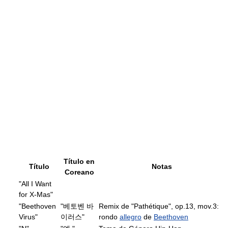
Título en
Título
Notas
Coreano
"All I Want
for X-Mas"
"Beethoven
"베토벤 바
Remix de "Pathétique", op.13, mov.3:
Virus"
이러스"
rondo
allegro
de
Beethoven