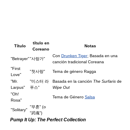
título en
Título
Notas
Coreano
Con
Drunken Tiger
; Basada en una
"Betrayer"
"사랑가"
canción tradicional Coreana
"First
"첫사랑"
Tema de género Ragga
Love"
"Mr.
"미스터 라
Basada en la canción
The Surfaris
de
Larpus"
푸스"
Wipe Out
"Oh!
Tema de Género
Salsa
Rosa"
"무혼" (o
"Solitary"
"武魂")
Pump It Up: The Perfect Collection