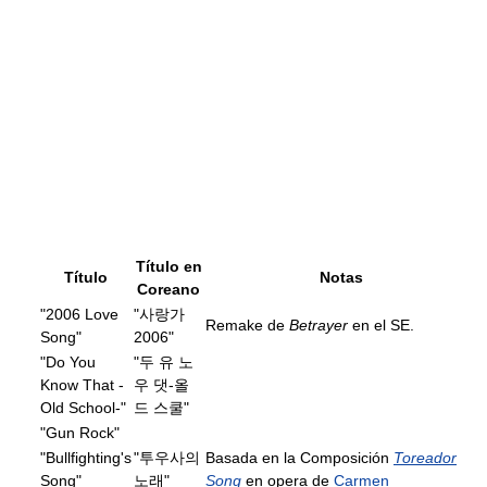
Título en
Título
Notas
Coreano
"2006 Love
"사랑가
Remake de
Betrayer
en el SE.
Song"
2006"
"Do You
"두 유 노
Know That -
우 댓-올
Old School-"
드 스쿨"
"Gun Rock"
"Bullfighting's
"투우사의
Basada en la Composición
Toreador
Song"
노래"
Song
en opera de
Carmen