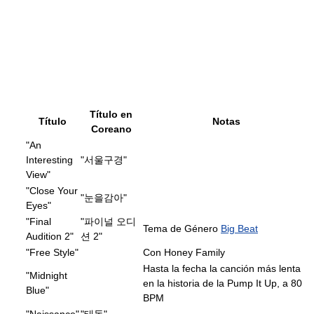
Título en
Título
Notas
Coreano
"An
Interesting
"서울구경"
View"
"Close Your
"눈을감아"
Eyes"
"Final
"파이널 오디
Tema de Género
Big Beat
Audition 2"
션 2"
"Free Style"
Con Honey Family
Hasta la fecha la canción más lenta
"Midnight
en la historia de la Pump It Up, a 80
Blue"
BPM