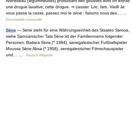
Arbrisseau (légumineuses) produisant des gousses dont on extrait
une drogue laxative; cette drogue. ⇒ cassier. Loc. fam. Vieilli Je
vous passe la casse, passez moi le séné : faisons nous des… …
Encyclopédie Universelle
Sène
— Sene steht für eine Währungseinheit des Staates Samoa,
siehe Samoanischer Tala Sène ist der Familienname folgender
Personen: Badara Sène (* 1984), senegalesischer Fußballspieler
Moussa Sène Absa (* 1958), senegalesischer Filmschauspieler
und… …
Deutsch Wikipedia