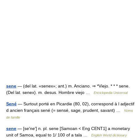
sene
— (del lat. «senex»; ant.) m. Anciano. ⇒ *Viejo. * * * sene.
(Del lat. senex). m. desus. Hombre viejo …
Enciclopedia Universal
Sené
— Surtout porté en Picardie (80, 02), correspond à l adjectif
d ancien français sené (= sensé, sage, prudent, savant) …
Noms
de famille
sene
— [se′ne′] n. pl. sene [Samoan < Eng CENT1] a monetary
unit of Samoa, equal to 1/ 100 of a tala …
English World dictionary