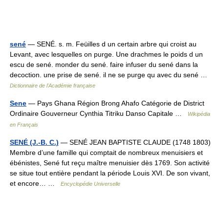
sené
— SENÉ. s. m. Feüilles d un certain arbre qui croist au
Levant, avec lesquelles on purge. Une drachmes le poids d un
escu de sené. monder du sené. faire infuser du sené dans la
decoction. une prise de sené. il ne se purge qu avec du sené …
Dictionnaire de l'Académie française
Sene
— Pays Ghana Région Brong Ahafo Catégorie de District
Ordinaire Gouverneur Cynthia Titriku Danso Capitale …
Wikipédia
en Français
SENÉ (J.-B. C.)
— SENÉ JEAN BAPTISTE CLAUDE (1748 1803)
Membre d’une famille qui comptait de nombreux menuisiers et
ébénistes, Sené fut reçu maître menuisier dès 1769. Son activité
se situe tout entière pendant la période Louis XVI. De son vivant,
et encore… …
Encyclopédie Universelle