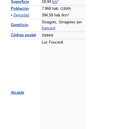
Superficie
19,94
km²
Población
7.868 hab.
(1999)
•
Densidad
394,58 hab./km²
Sinagots, Sinagotes (en
Gentilicio
francés
)
Código postal
56860
Luc Foucault
Alcalde