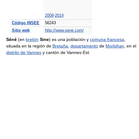
2008
-
2014
Código INSEE
56243
Sitio web
http://www.sene.com/
Séné
(en
bretón
Sine
) es una población y
comuna francesa
,
situada en la región de
Bretaña
,
departamento
de
Morbihan
, en el
distrito de Vannes
y cantón de Vannes-Est.