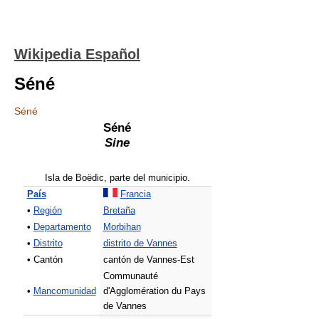
Wikipedia Español
Séné
Séné
Séné
Sine
Isla de Boëdic, parte del municipio.
País
Francia
•
Región
Bretaña
•
Departamento
Morbihan
•
Distrito
distrito de Vannes
• Cantón
cantón de Vannes-Est
Communauté
•
Mancomunidad
d'Agglomération du Pays
de Vannes