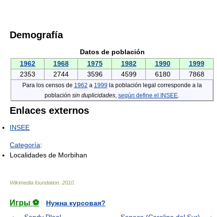
Demografía
Datos de población
1962
1968
1975
1982
1990
1999
2353
2744
3596
4599
6180
7868
Para los censos de
1962
a
1999
la población legal corresponde a la
población
sin duplicidades
,
según define el INSEE
.
Enlaces externos
INSEE
Categoría
:
Localidades de Morbihan
Wikimedia foundation
.
2010
.
Игры ⚽
Нужна курсовая?