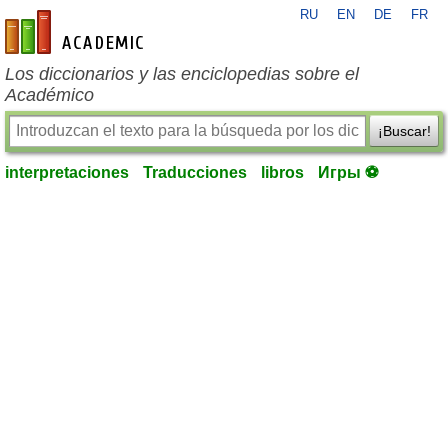
RU
EN
DE
FR
es-academic.com
Los diccionarios y las enciclopedias sobre el
Académico
¡Buscar!
interpretaciones
Traducciones
libros
Игры ⚽