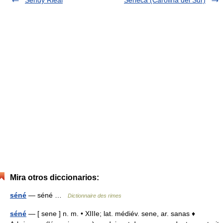
Sendy Rleal
Seneca (Carolina del Sur)
Mira otros diccionarios:
séné
— séné …
Dictionnaire des rimes
séné
— [ sene ] n. m. • XIIIe; lat. médiév. sene, ar. sanas ♦