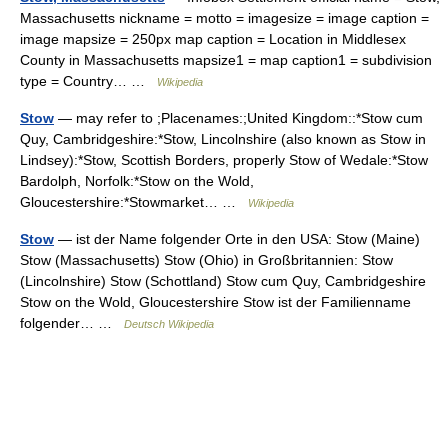
Massachusetts nickname = motto = imagesize = image caption =
image mapsize = 250px map caption = Location in Middlesex
County in Massachusetts mapsize1 = map caption1 = subdivision
type = Country… …
Wikipedia
Stow
— may refer to ;Placenames:;United Kingdom::*Stow cum
Quy, Cambridgeshire:*Stow, Lincolnshire (also known as Stow in
Lindsey):*Stow, Scottish Borders, properly Stow of Wedale:*Stow
Bardolph, Norfolk:*Stow on the Wold,
Gloucestershire:*Stowmarket… …
Wikipedia
Stow
— ist der Name folgender Orte in den USA: Stow (Maine)
Stow (Massachusetts) Stow (Ohio) in Großbritannien: Stow
(Lincolnshire) Stow (Schottland) Stow cum Quy, Cambridgeshire
Stow on the Wold, Gloucestershire Stow ist der Familienname
folgender… …
Deutsch Wikipedia