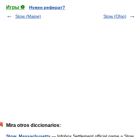
Игры ⚽
Нужен реферат?
Stow (Maine)
Stow (Ohio)
Mira otros diccionarios:
Stow, Massachusetts
— Infobox Settlement official name = Stow,