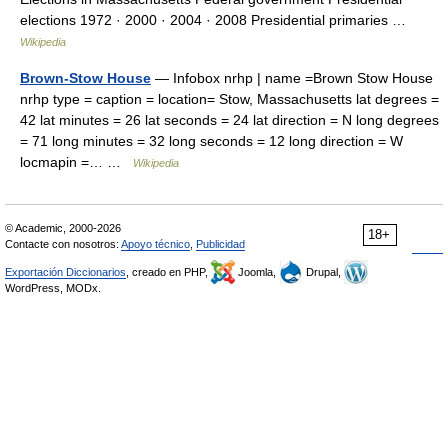
elections 1972 · 2000 · 2004 · 2008 Presidential primaries …
Wikipedia
Brown-Stow House
— Infobox nrhp | name =Brown Stow House
nrhp type = caption = location= Stow, Massachusetts lat degrees =
42 lat minutes = 26 lat seconds = 24 lat direction = N long degrees
= 71 long minutes = 32 long seconds = 12 long direction = W
locmapin =… …
Wikipedia
© Academic, 2000-2026
18+
Contacte con nosotros:
Apoyo técnico
,
Publicidad
Exportación Diccionarios
, creado en PHP,
Joomla,
Drupal,
WordPress, MODx.