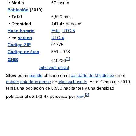
• Media
67 msnm
Población
(2010)
• Total
6,590 hab.
• Densidad
141,47 hab/km²
Huso horario
Este
:
UTC-5
• en
verano
UTC-4
Código ZIP
01775
Código de área
351 - 978
[
1
]
GNIS
618236
Sitio web oficial
Stow
es un
pueblo
ubicado en el
condado de Middlesex
en el
estado
estadounidense
de
Massachusetts
. En el Censo de 2010
tenía una población de 6.590 habitantes y una densidad
[
2
]
poblacional de 141,47 personas por
km²
.