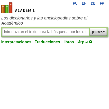
RU
EN
DE
FR
es-academic.com
Los diccionarios y las enciclopedias sobre el
Académico
¡Buscar!
interpretaciones
Traducciones
libros
Игры ⚽