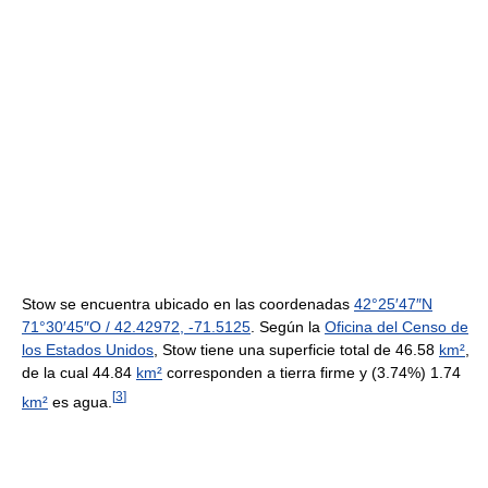
Stow se encuentra ubicado en las coordenadas
42°25′47″N
71°30′45″O
/
42.42972
,
-71.5125
. Según la
Oficina del Censo de
los Estados Unidos
, Stow tiene una superficie total de 46.58
km²
,
de la cual 44.84
km²
corresponden a tierra firme y (3.74%) 1.74
[
3
]
km²
es agua.