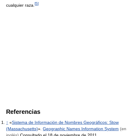
[
5
]
cualquier raza.
Referencias
↑
«
Sistema de Información de Nombres Geográficos: Stow
(Massachusetts)
».
Geographic Names Information System
(en
inglés)
Consultado el 18 de noviembre de 2011.