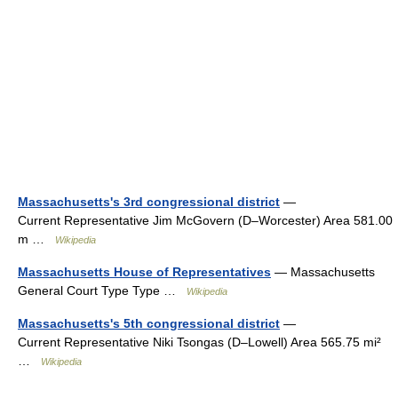
Massachusetts's 3rd congressional district
—
Current Representative Jim McGovern (D–Worcester) Area 581.00
m …
Wikipedia
Massachusetts House of Representatives
— Massachusetts
General Court Type Type …
Wikipedia
Massachusetts's 5th congressional district
—
Current Representative Niki Tsongas (D–Lowell) Area 565.75 mi²
…
Wikipedia