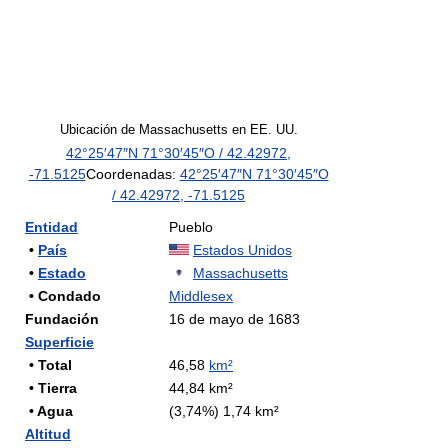
Ubicación de Massachusetts en EE. UU.
42°25′47″N
71°30′45″O
/
42.42972
,
-71.5125
Coordenadas:
42°25′47″N
71°30′45″O
/
42.42972
,
-71.5125
Entidad
Pueblo
•
País
Estados Unidos
•
Estado
Massachusetts
• Condado
Middlesex
Fundación
16 de mayo de 1683
Superficie
• Total
46,58
km²
• Tierra
44,84 km²
• Agua
(3,74%) 1,74 km²
Altitud