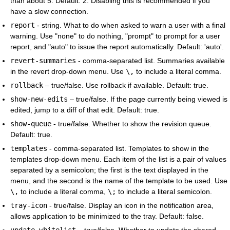
than about 5. Default: 2. Disabling this is recommended if you
have a slow connection.
report
- string. What to do when asked to warn a user with a final
warning. Use "none" to do nothing, "prompt" to prompt for a user
report, and "auto" to issue the report automatically. Default: 'auto'.
revert-summaries
- comma-separated list. Summaries available
in the revert drop-down menu. Use
\,
to include a literal comma.
rollback
– true/false. Use rollback if available. Default: true.
show-new-edits
– true/false. If the page currently being viewed is
edited, jump to a diff of that edit. Default: true.
show-queue
- true/false. Whether to show the revision queue.
Default: true.
templates
- comma-separated list. Templates to show in the
templates drop-down menu. Each item of the list is a pair of values
separated by a semicolon; the first is the text displayed in the
menu, and the second is the name of the template to be used. Use
\,
to include a literal comma,
\;
to include a literal semicolon.
tray-icon
- true/false. Display an icon in the notification area,
allows application to be minimized to the tray. Default: false.
update-whitelist
– true/false. Whether to update the shared