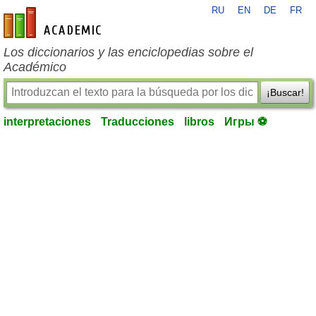
RU
EN
DE
FR
es-academic.com
Los diccionarios y las enciclopedias sobre el
Académico
¡Buscar!
interpretaciones
Traducciones
libros
Игры ⚽