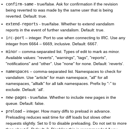
confirm-same
- true/false. Ask for confirmation if the revision
being reverted to was made by the same user that is being
reverted. Default: true.
extend-reports
- true/false. Whether to extend vandalism
reports in the event of further vandalism. Default: true.
irc-port
– integer. Port to use when connecting to IRC. Use any
integer from 6664 – 6669, inclusive. Default: 6667.
minor
– comma-separated list. Types of edit to mark as minor.
Available values: "reverts", "warnings", "tags", "reports",
"notifications" and "other". Use "none" for none. Default: 'reverts'.
namespaces
– comma-separated list. Namespaces to check for
vandalism. Use "article" for main namespace, "all" for all
namespaces, "alltalk" for all talk namespaces. Prefix by "-" to
exclude. Default: 'all'.
new-pages
- true/false. Whether to include new pages in the
queue. Default: false.
preload
– integer. How many diffs to preload in advance.
Preloading reduces wait time for diff loads but slows other
requests slightly. Set to 0 to disable preloading. Do not set to more