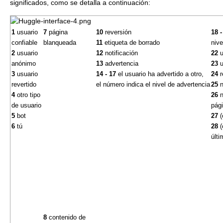
significados, como se detalla a continuación:
1
usuario
7
página
10
reversión
18 -
confiable
blanqueada
11
etiqueta de borrado
nive
2
usuario
12
notificación
22
u
anónimo
13
advertencia
23
u
3
usuario
14 - 17
el usuario ha advertido a otro,
24
r
revertido
el número indica el nivel de advertencia
25
n
4
otro tipo
26
n
de usuario
pági
5
bot
27
(
6
tú
28
(
últi
8
contenido de