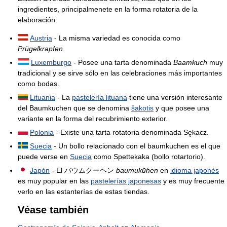
ingredientes, principalmenete en la forma rotatoria de la
elaboración:
Austria
- La misma variedad es conocida como
Prügelkrapfen
Luxemburgo
- Posee una tarta denominada
Baamkuch
muy
tradicional y se sirve sólo en las celebraciones más importantes
como bodas.
Lituania
- La
pastelería lituana
tiene una versión interesante
del Baumkuchen que se denomina
šakotis
y que posee una
variante en la forma del recubrimiento exterior.
Polonia
- Existe una tarta rotatoria denominada Sękacz.
Suecia
- Un bollo relacionado con el baumkuchen es el que
puede verse en
Suecia
como Spettekaka (bollo rotartorio).
Japón
- El バウムクーヘン
baumukūhen
en
idioma japonés
es muy popular en las
pastelerías japonesas
y es muy frecuente
verlo en las estanterías de estas tiendas.
Véase también