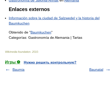
Gastronomía de Sajonia-Anhalt
en
Alemania
Enlaces externos
Información sobre la ciudad de Salzwedel y la historia del
Baumkuchen
Obtenido de "
Baumkuchen
"
Categorías:
Gastronomía de Alemania
|
Tartas
Wikimedia foundation
.
2010
.
Игры ⚽
Нужно решить контрольную?
Baumia
Baunatal