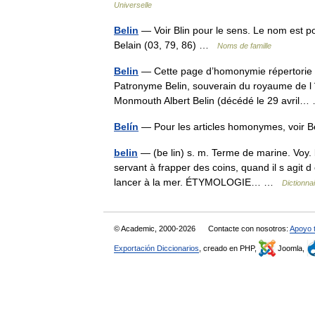
Universelle
Belin
— Voir Blin pour le sens. Le nom est por
Belain (03, 79, 86) …
Noms de famille
Belin
— Cette page d’homonymie répertorie le
Patronyme Belin, souverain du royaume de l î
Monmouth Albert Belin (décédé le 29 avri
Belín
— Pour les articles homonymes, voir Be
belin
— (be lin) s. m. Terme de marine. Voy. b
servant à frapper des coins, quand il s agit d 
lancer à la mer. ÉTYMOLOGIE… …
Dictionna
© Academic, 2000-2026
Contacte con nosotros:
Apoyo 
Exportación Diccionarios
, creado en PHP,
Joomla,