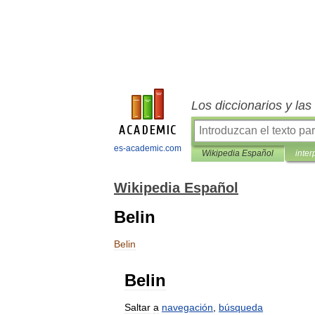
Los diccionarios y la
es-academic.com
Wikipedia Español
inter
Wikipedia Español
Belin
Belin
Belin
Saltar
a
navegación
,
búsqueda