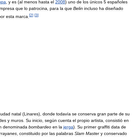
opa
,
y
es
(
al
menos
hasta
el
2008
)
uno
de
los
únicos
5
españoles
mpresa
que
lo
patrocina
,
para
la
que
Belin
incluso
ha
diseñado
[
2
]
[
3
]
por
esta
marca
.
iudad
natal
(
Linares
),
donde
todavía
se
conserva
gran
parte
de
su
des
y
muros
.
Su
inicio
,
según
cuenta
el
propio
artista
,
consistió
en
n
denominada
bombardeo
en
la
jerga
).
Su
primer
graffiti
data
de
rrayanes
,
constituido
por
las
palabras
Slam
Master
y
conservado