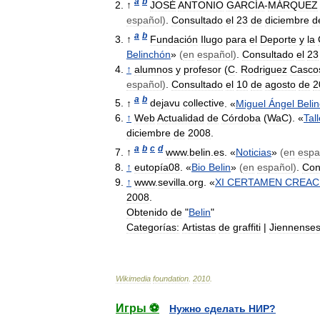
a
b
↑
JOSÉ
ANTONIO
GARCÍA
-
MÁRQUEZ
español
)
.
Consultado
el
23
de
diciembre
d
a
b
↑
Fundación
Ilugo
para
el
Deporte
y
la
Belinchón
»
(
en
español
)
.
Consultado
el
23
↑
alumnos
y
profesor
(
C
.
Rodriguez
Casco
español
)
.
Consultado
el
10
de
agosto
de
2
a
b
↑
dejavu
collective
. «
Miguel
Ángel
Beli
↑
Web
Actualidad
de
Córdoba
(
WaC
). «
Tall
diciembre
de
2008
.
a
b
c
d
↑
www
.
belin
.
es
. «
Noticias
»
(
en
espa
↑
eutopía08
. «
Bio
Belin
»
(
en
español
)
.
Con
↑
www
.
sevilla
.
org
. «
XI
CERTAMEN
CREAC
2008
.
Obtenido
de
"
Belin
"
Categorías:
Artistas
de
graffiti
|
Jiennense
Wikimedia
foundation
.
2010
.
Игры ⚽
Нужно сделать НИР?