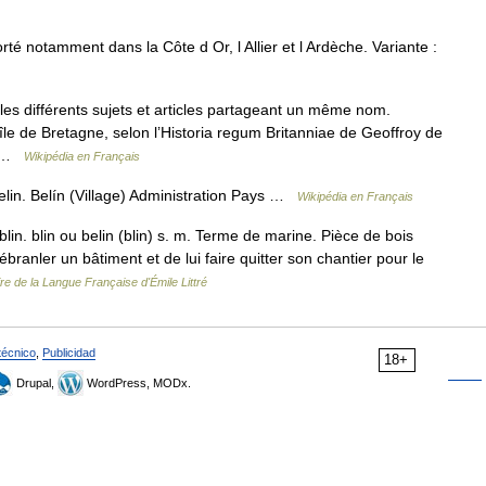
té notamment dans la Côte d Or, l Allier et l Ardèche. Variante :
s différents sujets et articles partageant un même nom.
le de Bretagne, selon l’Historia regum Britanniae de Geoffroy de
l… …
Wikipédia en Français
lin. Belín (Village) Administration Pays …
Wikipédia en Français
lin. blin ou belin (blin) s. m. Terme de marine. Pièce de bois
ébranler un bâtiment et de lui faire quitter son chantier pour le
ire de la Langue Française d'Émile Littré
técnico
,
Publicidad
18+
Drupal,
WordPress, MODx.