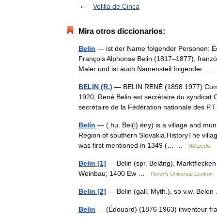
Velilla de Cinca
Mira otros diccionarios:
Belin
— ist der Name folgender Personen: Éd
François Alphonse Belin (1817–1877), französ
Maler und ist auch Namensteil folgender…
BELIN (R.)
— BELIN RENÉ (1898 1977) Commis
1920, René Belin est secrétaire du syndicat 
secrétaire de la Fédération nationale des P.
Belín
— ( hu. Bel(l) ény) is a village and mun
Region of southern Slovakia.HistoryThe village
was first mentioned in 1349 (… …
Wikipedia
Belin [1]
— Belin (spr. Beläng), Marktflecke
Weinbau; 1400 Ew …
Pierer's Universal-Lexikon
Belin [2]
— Belin (gall. Myth.), so v.w. Bel
Belin
— (Édouard) (1876 1963) inventeur fr