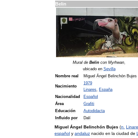
Belin
Mural
de
Belin
con
Myrhwan
,
ubicado
en
Sevilla
Nombre
real
Miguel
Ángel
Belinchón
Bujes
1979
Nacimiento
Linares
,
España
Nacionalidad
Español
Área
Grafiti
Educación
Autodidacta
Influido
por
Dalí
Miguel
Ángel
Belinchón
Bujes
(
n
.
Linar
español
y
andaluz
nacido
en
la
ciudad
de