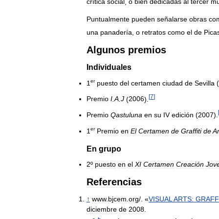
crítica
social
,
o
bien
dedicadas
al
tercer
m
Puntualmente
pueden
señalarse
obras
co
una
panadería
,
o
retratos
como
el
de
Pica
Algunos
premios
Individuales
er
1
puesto
del
certamen
ciudad
de
Sevilla
(
[
7
]
Premio
I
.
A
.
J
(
2006
).
Premio
Qastuluna
en
su
IV
edición
(
2007
).
er
1
Premio
en
El
Certamen
de
Graffiti
de
A
En
grupo
2º
puesto
en
el
XI
Certamen
Creación
Jov
Referencias
↑
www
.
bjcem
.
org
/. «
VISUAL
ARTS:
GRAFF
diciembre
de
2008
.