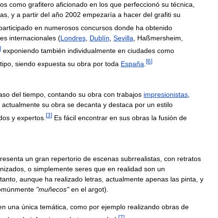
os
como
grafitero
aficionado
en
los
que
perfeccionó
su
técnica
,
ras
,
y
a
partir
del
año
2002
empezaría
a
hacer
del
grafiti
su
participado
en
numerosos
concursos
donde
ha
obtenido
nes
internacionales
(
Londres
,
Dublín
,
Sevilla
,
Haßmersheim
,
]
exponiendo
también
individualmente
en
ciudades
como
[
6
]
tipo
,
siendo
expuesta
su
obra
por
toda
España
.
aso
del
tiempo
,
contando
su
obra
con
trabajos
impresionistas
,
actualmente
su
obra
se
decanta
y
destaca
por
un
estilo
[
3
]
ados
y
expertos
.
Es
fácil
encontrar
en
sus
obras
la
fusión
de
resenta
un
gran
repertorio
de
escenas
subrrealistas
,
con
retratos
nizados
,
o
simplemente
seres
que
en
realidad
son
un
tanto
,
aunque
ha
realizado
letras
,
actualmente
apenas
las
pinta
,
y
omúnmente
"
muñecos
"
en
el
argot
).
en
una
única
temática
,
como
por
ejemplo
realizando
obras
de
[
7
]