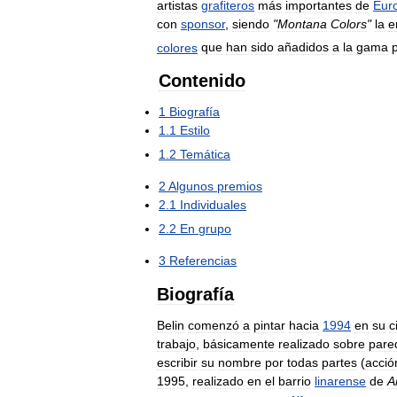
artistas
grafiteros
más
importantes
de
Eur
con
sponsor
,
siendo
"
Montana
Colors
"
la
e
colores
que
han
sido
añadidos
a
la
gama
Contenido
1
Biografía
1
.
1
Estilo
1
.
2
Temática
2
Algunos
premios
2
.
1
Individuales
2
.
2
En
grupo
3
Referencias
Biografía
Belin
comenzó
a
pintar
hacia
1994
en
su
c
trabajo
,
básicamente
realizado
sobre
pare
escribir
su
nombre
por
todas
partes
(
acció
1995
,
realizado
en
el
barrio
linarense
de
A