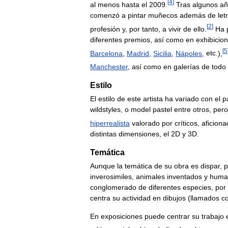
[
4
]
al
menos
hasta
el
2009
.
Tras
algunos
añ
comenzó
a
pintar
muñecos
además
de
let
[
2
]
profesión
y
,
por
tanto
,
a
vivir
de
ello
.
Ha
diferentes
premios
,
así
como
en
exhibicio
[
5
Barcelona
,
Madrid
,
Sicilia
,
Nápoles
,
etc
.),
Manchester
,
así
como
en
galerías
de
todo
Estilo
El
estilo
de
este
artista
ha
variado
con
el
p
wildstyles
,
o
model
pastel
entre
otros
,
pero
hiperrealista
valorado
por
críticos
,
aficion
distintas
dimensiones
,
el
2D
y
3D
.
Temática
Aunque
la
temática
de
su
obra
es
dispar
,
p
inverosimiles
,
animales
inventados
y
huma
conglomerado
de
diferentes
especies
,
por
centra
su
actividad
en
dibujos
(
llamados
c
En
exposiciones
puede
centrar
su
trabajo