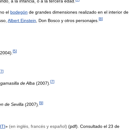
undo
,
a
la
infancia
,
o
a
la
tercera
edad
.
mo
el
bodegón
de
grandes
dimensiones
realizado
en
el
interior
de
[
8
]
sso
,
Albert
Einstein
,
Don
Bosco
y
otros
personajes
.
[
5
]
2004
).
[
7
]
[
7
]
rgamasilla
de
Alba
(
2007
).
[
9
]
en
de
Sevilla
(
2007
).
ITI
»
(
en
inglés
,
francés
y
español
)
(
pdf
).
Consultado
el
23
de