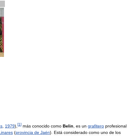
[
1
]
es
,
1979
),
más
conocido
como
Belin
,
es
un
grafitero
profesional
Linares
(
provincia
de
Jaén
).
Está
considerado
como
uno
de
los