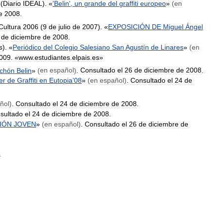
(
Diario
IDEAL
). «
'
Belin
',
un
grande
del
graffiti
europeo
»
(
en
e
2008
.
Cultura
2006
(
9
de
julio
de
2007
). «
EXPOSICIÓN
DE
Miguel
Ángel
de
diciembre
de
2008
.
s
). «
Periódico
del
Colegio
Salesiano
San
Agustín
de
Linares
»
(
en
009
. «
www
.
estudiantes
.
elpais
.
es
»
nchón
Belin
»
(
en
español
)
.
Consultado
el
26
de
diciembre
de
2008
.
er
de
Graffiti
en
Eutopia
’
08
»
(
en
español
)
.
Consultado
el
24
de
ñol
)
.
Consultado
el
24
de
diciembre
de
2008
.
sultado
el
24
de
diciembre
de
2008
.
IÓN
JOVEN
»
(
en
español
)
.
Consultado
el
26
de
diciembre
de
s