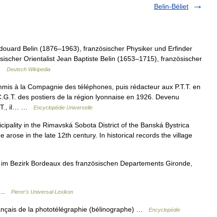
Belin-Béliet
ouard Belin (1876–1963), französischer Physiker und Erfinder
ischer Orientalist Jean Baptiste Belin (1653–1715), französischer
 …
Deutsch Wikipedia
 à la Compagnie des téléphones, puis rédacteur aux P.T.T. en
C.G.T. des postiers de la région lyonnaise en 1926. Devenu
T.T., il… …
Encyclopédie Universelle
icipality in the Rimavská Sobota District of the Banská Bystrica
 arose in the late 12th century. In historical records the village
n im Bezirk Bordeaux des französischen Departements Gironde,
en …
Pierer's Universal-Lexikon
ançais de la phototélégraphie (bélinographe) …
Encyclopédie