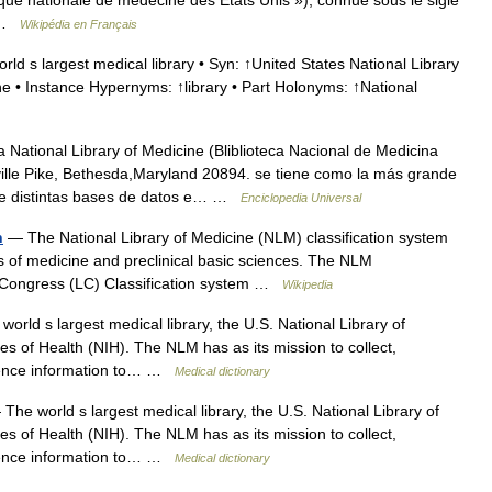
thèque nationale de médecine des États Unis »), connue sous le sigle
… …
Wikipédia en Français
ld s largest medical library • Syn: ↑United States National Library
ne • Instance Hypernyms: ↑library • Part Holonyms: ↑National
National Library of Medicine (Bliblioteca Nacional de Medicina
lle Pike, Bethesda,Maryland 20894. se tiene como la más grande
uce distintas bases de datos e… …
Enciclopedia Universal
n
— The National Library of Medicine (NLM) classification system
lds of medicine and preclinical basic sciences. The NLM
 of Congress (LC) Classification system …
Wikipedia
orld s largest medical library, the U.S. National Library of
tes of Health (NIH). The NLM has as its mission to collect,
cience information to… …
Medical dictionary
The world s largest medical library, the U.S. National Library of
tes of Health (NIH). The NLM has as its mission to collect,
cience information to… …
Medical dictionary