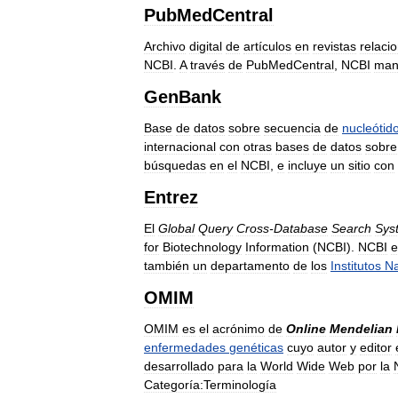
PubMedCentral
Archivo
digital
de
artículos
en
revistas
relaci
NCBI
.
A
través
de
PubMedCentral
,
NCBI
man
GenBank
Base
de
datos
sobre
secuencia
de
nucleótid
internacional
con
otras
bases
de
datos
sobre
búsquedas
en
el
NCBI
,
e
incluye
un
sitio
con
Entrez
El
Global
Query
Cross
-
Database
Search
Sys
for
Biotechnology
Information
(
NCBI
).
NCBI
e
también
un
departamento
de
los
Institutos
Na
OMIM
OMIM
es
el
acrónimo
de
Online
Mendelian
enfermedades
genéticas
cuyo
autor
y
editor
desarrollado
para
la
World
Wide
Web
por
la
Categoría:Terminología