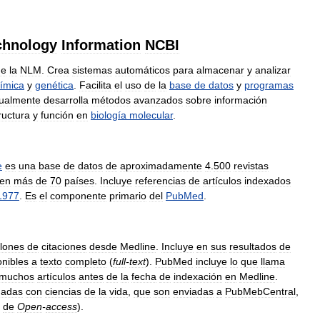
chnology
Information
NCBI
de
la
NLM
.
Crea
sistemas
automáticos
para
almacenar
y
analizar
ímica
y
genética
.
Facilita
el
uso
de
la
base
de
datos
y
programas
ualmente
desarrolla
métodos
avanzados
sobre
información
ructura
y
función
en
biología
molecular
.
e
es
una
base
de
datos
de
aproximadamente
4
.
500
revistas
en
más
de
70
países
.
Incluye
referencias
de
artículos
indexados
1977
.
Es
el
componente
primario
del
PubMed
.
llones
de
citaciones
desde
Medline
.
Incluye
en
sus
resultados
de
onibles
a
texto
completo
(
full
-
text
).
PubMed
incluye
lo
que
llama
muchos
artículos
antes
de
la
fecha
de
indexación
en
Medline
.
nadas
con
ciencias
de
la
vida
,
que
son
enviadas
a
PubMebCentral
,
de
Open
-
access
).