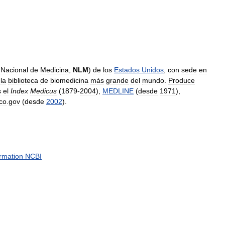
Nacional
de
Medicina
,
NLM
)
de
los
Estados
Unidos
,
con
sede
en
la
biblioteca
de
biomedicina
más
grande
del
mundo
.
Produce
s
el
Index
Medicus
(
1879
-
2004
),
MEDLINE
(
desde
1971
),
ico
.
gov
(
desde
2002
).
ormation
NCBI