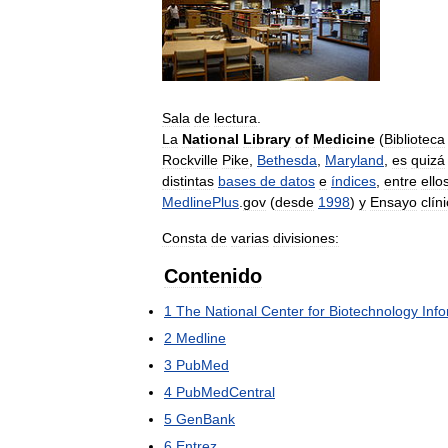
Sala
de
lectura
.
La
National
Library
of
Medicine
(
Biblioteca
Rockville
Pike
,
Bethesda
,
Maryland
,
es
quizá
distintas
bases
de
datos
e
índices
,
entre
ello
MedlinePlus
.
gov
(
desde
1998
)
y
Ensayo
clín
Consta
de
varias
divisiones:
Contenido
1
The
National
Center
for
Biotechnology
Inf
2
Medline
3
PubMed
4
PubMedCentral
5
GenBank
6
Entrez