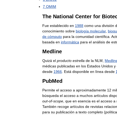
7
OMIM
The
National
Center
for
Biote
Fue
establecido
en
1988
como
una
división
conocimiento
sobre
biología
molecular
,
bioqu
de
cómputo
para
la
comunidad
científica
.
Act
basada
en
informática
para
el
análisis
de
est
Medline
Quizá
el
producto
estrella
de
la
NLM
,
Medlin
médicas
publicadas
en
los
Estados
Unidos
y
desde
1966
.
Está
disponible
en
línea
desde
PubMed
Permite
el
acceso
a
aproximadamente
12
mi
búsqueda
el
acceso
a
muchos
artículos
disp
out
-
of
-
scope
,
que
en
esencia
es
el
acceso
a
También
recoge
artículos
de
revistas
relacio
para
su
publicación
a
texto
completo
(
política