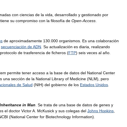
onadas
con
ciencias
de
la
vida
,
desarrollado
y
gestionado
por
tiene
su
compromiso
con
la
filosofía
de
Open
-
Access
.
os
de
aproximadamente
130
.
000
organismos
.
Es
una
colaboración
secuenciación
de
ADN
.
Su
actualización
es
diaria
,
realizando
protocolo
de
trasferencia
de
ficheros
(
FTP
)
seis
veces
al
año
.
tem
permite
tener
acceso
a
la
base
de
datos
del
National
Center
s
una
sección
de
la
National
Library
of
Medicine
(
NLM
),
pero
cionales
de
Salud
(
NIH
)
del
gobierno
de
los
Estados
Unidos
.
Inheritance
in
Man
.
Se
trata
de
una
base
de
datos
de
genes
y
es
el
doctor
Victor
A
.
McKusick
y
sus
colegas
del
Johns
Hopkins
,
NCBI
(
National
Center
for
Biotechnology
Information
).