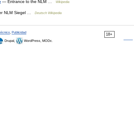
e
— Entrance to the NLM …
Wikipedia
er NLM Siegel …
Deutsch Wikipedia
técnico
,
Publicidad
18+
Drupal,
WordPress, MODx.