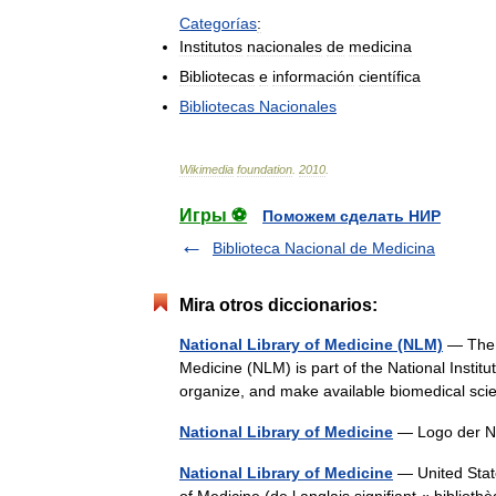
Categorías
:
Institutos
nacionales
de
medicina
Bibliotecas
e
información
científica
Bibliotecas
Nacionales
Wikimedia
foundation
.
2010
.
Игры ⚽
Поможем сделать НИР
Biblioteca Nacional de Medicina
Mira otros diccionarios:
National Library of Medicine (NLM)
— The w
Medicine (NLM) is part of the National Institu
organize, and make available biomedical s
National Library of Medicine
— Logo der 
National Library of Medicine
— United State