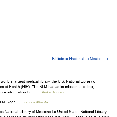
Biblioteca Nacional de México
orld s largest medical library, the U.S. National Library of
tes of Health (NIH). The NLM has as its mission to collect,
cience information to… …
Medical dictionary
NLM Siegel …
Deutsch Wikipedia
s National Library of Medicine La United States National Library