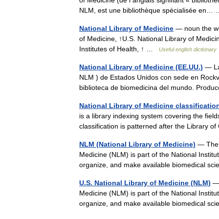
of Medicine (de l anglais signifiant « biblio
NLM, est une bibliothèque spécialisée en
National Library of Medicine
— noun the wor
of Medicine, ↑U.S. National Library of Medici
Institutes of Health, ↑ …
Useful english dictionary
National Library of Medicine (EE.UU.)
— La 
NLM ) de Estados Unidos con sede en Rockvi
biblioteca de biomedicina del mundo. Prod
National Library of Medicine classificatio
is a library indexing system covering the fie
classification is patterned after the Library
NLM (National Library of Medicine)
— The w
Medicine (NLM) is part of the National Institu
organize, and make available biomedical s
U.S. National Library of Medicine (NLM)
— 
Medicine (NLM) is part of the National Institu
organize, and make available biomedical s