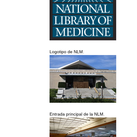
Logotipo
de
NLM
.
Entrada
principal
de
la
NLM
.