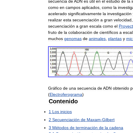
secuencia
de
ADN
es
útil
en
el
estudio
de
la
como
en
campos
aplicados
,
como
la
investig
acelerado
significativamente
la
investigación
realizar
esta
secuenciación
a
gran
velocidad
secuenciación
a
gran
escala
como
el
Proyec
fruto
de
la
colaboración
de
científicos
a
esca
muchos
genomas
de
animales
,
plantas
y
mic
Gráfico
de
una
secuencia
de
ADN
obtenido
p
(
Electroferograma
)
Contenido
1
Los
inicios
2
Secuenciación
de
Maxam
-
Gilbert
3
Métodos
de
terminación
de
la
cadena