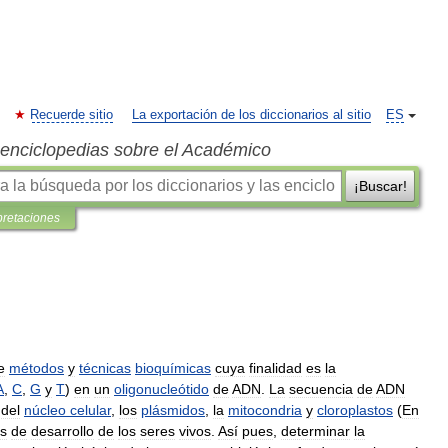
Recuerde sitio
La exportación de los diccionarios al sitio
ES
s enciclopedias sobre el Académico
¡Buscar!
pretaciones
e
métodos
y
técnicas
bioquímicas
cuya
finalidad
es
la
A
,
C
,
G
y
T
)
en
un
oligonucleótido
de
ADN
.
La
secuencia
de
ADN
del
núcleo
celular
,
los
plásmidos
,
la
mitocondria
y
cloroplastos
(
En
s
de
desarrollo
de
los
seres
vivos
.
Así
pues
,
determinar
la