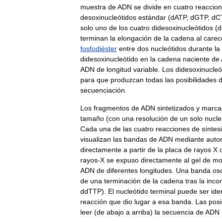
muestra
de
ADN
se
divide
en
cuatro
reaccio
desoxinucleótidos
estándar
(
dATP
,
dGTP
,
dC
solo
uno
de
los
cuatro
didesoxinucleótidos
(
d
terminan
la
elongación
de
la
cadena
al
carec
fosfodiéster
entre
dos
nucleótidos
durante
la
didesoxinucleótido
en
la
cadena
naciente
de
ADN
de
longitud
variable
.
Los
didesoxinucleó
para
que
produzcan
todas
las
posibilidades
secuenciación
.
Los
fragmentos
de
ADN
sintetizados
y
marca
tamaño
(
con
una
resolución
de
un
solo
nucle
Cada
una
de
las
cuatro
reacciones
de
síntes
visualizan
las
bandas
de
ADN
mediante
auto
directamente
a
partir
de
la
placa
de
rayos
X
rayos
-
X
se
expuso
directamente
al
gel
de
mo
ADN
de
diferentes
longitudes
.
Una
banda
os
de
una
terminación
de
la
cadena
tras
la
inco
ddTTP
).
El
nucleótido
terminal
puede
ser
ide
reacción
que
dio
lugar
a
esa
banda
.
Las
posi
leer
(
de
abajo
a
arriba
)
la
secuencia
de
ADN