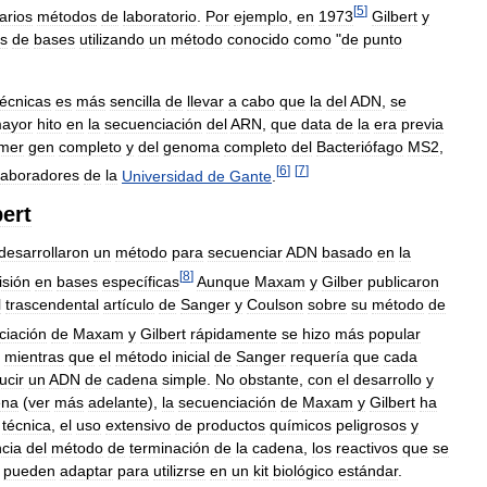
[
5
]
arios
métodos
de
laboratorio
.
Por
ejemplo
,
en
1973
Gilbert
y
s
de
bases
utilizando
un
método
conocido
como
"
de
punto
técnicas
es
más
sencilla
de
llevar
a
cabo
que
la
del
ADN
,
se
ayor
hito
en
la
secuenciación
del
ARN
,
que
data
de
la
era
previa
imer
gen
completo
y
del
genoma
completo
del
Bacteriófago
MS2
,
[
6
]
[
7
]
laboradores
de
la
Universidad
de
Gante
.
bert
desarrollaron
un
método
para
secuenciar
ADN
basado
en
la
[
8
]
isión
en
bases
específicas
Aunque
Maxam
y
Gilber
publicaron
l
trascendental
artículo
de
Sanger
y
Coulson
sobre
su
método
de
ciación
de
Maxam
y
Gilbert
rápidamente
se
hizo
más
popular
,
mientras
que
el
método
inicial
de
Sanger
requería
que
cada
ucir
un
ADN
de
cadena
simple
.
No
obstante
,
con
el
desarrollo
y
ena
(
ver
más
adelante
),
la
secuenciación
de
Maxam
y
Gilbert
ha
técnica
,
el
uso
extensivo
de
productos
químicos
peligrosos
y
ncia
del
método
de
terminación
de
la
cadena
,
los
reactivos
que
se
pueden
adaptar
para
utilizrse
en
un
kit
biológico
estándar
.