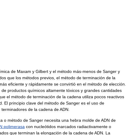
ímica
de
Maxam
y
Gilbert
y
el
método
más
-
menos
de
Sanger
y
dos
que
los
métodos
previos
,
el
método
de
terminación
de
la
más
eficiente
y
rápidamente
se
convirtió
en
el
método
de
elección
.
o
de
productos
químicos
altamente
tóxicos
y
grandes
cantidades
que
el
método
de
terminación
de
la
cadena
utiliza
pocos
reactivos
d
.
El
principio
clave
del
método
de
Sanger
es
el
uso
de
o
terminadores
de
la
cadena
de
ADN
.
na
o
método
de
Sanger
necesita
una
hebra
molde
de
ADN
de
N
polimerasa
con
nucleótidos
marcados
radiactivamente
o
cados
que
terminan
la
elongación
de
la
cadena
de
ADN
.
La