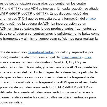
nes
de
secuenciación
separadas
que
contienen
los
cuatro
TP
and
dTTP
)
y
una
ADN
polimerasa
.
En
cada
reacción
se
añade
dATP
,
ddGTP
,
ddCTP
,
o
ddTTP
).
Estos
didesoxinucleótidos
er
un
grupo
3
'-
OH
que
se
necesita
para
la
formación
del
enlace
elongación
de
la
cadena
de
ADN
.
La
incorporación
de
un
ADN
termina
su
extensión
,
lo
que
produce
varios
fragmentos
de
tidos
se
añaden
a
concentraciones
lo
suficientemente
bajas
como
de
fragmentos
y
al
mismo
tiempo
sean
suficientes
para
realizar
la
dos
de
nuevo
son
desnaturalizados
por
calor
y
separados
por
ótido
)
mediante
electroforesis
en
gel
de
poliacrilamida
-
urea
.
is
se
corre
en
carriles
individuales
(
Carril
A
,
T
,
G
y
C
)
y
se
radiografía
o
luz
ultravioleta
,
y
la
secuencia
de
ADN
se
puede
leer
o
de
la
imagen
del
gel
.
En
la
imagen
de
la
derecha
,
la
película
de
do
que
las
bandas
oscuras
corresponden
a
los
fragmentos
de
cura
en
un
carril
indica
un
fragmento
de
ADN
que
es
el
resultado
rporación
de
un
didesoxinucleótido
(
ddATP
,
ddGTP
,
ddCTP
,
or
ntificado
de
acuerdo
al
didesoxinucleótido
que
se
añadió
en
la
ciones
relativas
entre
las
cuatro
calles
se
utilizan
entonces
para
como
se
indica
.