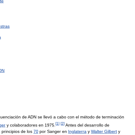
te
stras
a
DN
uenciación
de
ADN
se
llevó
a
cabo
con
el
método
de
terminación
[
1
]
[
2
]
ger
y
colaboradores
en
1975
.
Antes
del
desarrollo
de
a
principios
de
los
70
por
Sanger
en
Inglaterra
y
Walter
Gilbert
y