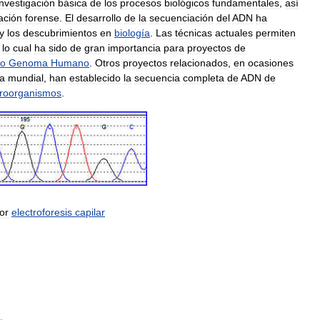
investigación
básica
de
los
procesos
biológicos
fundamentales
,
así
ación
forense
.
El
desarrollo
de
la
secuenciación
del
ADN
ha
y
los
descubrimientos
en
biología
.
Las
técnicas
actuales
permiten
,
lo
cual
ha
sido
de
gran
importancia
para
proyectos
de
to
Genoma
Humano
.
Otros
proyectos
relacionados
,
en
ocasiones
la
mundial
,
han
establecido
la
secuencia
completa
de
ADN
de
roorganismos
.
or
electroforesis
capilar