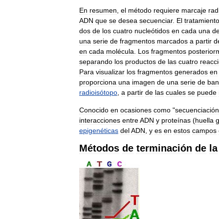
En
resumen
,
el
método
requiere
marcaje
rad
ADN
que
se
desea
secuenciar
.
El
tratamient
dos
de
los
cuatro
nucleótidos
en
cada
una
d
una
serie
de
fragmentos
marcados
a
partir
d
en
cada
molécula
.
Los
fragmentos
posterior
separando
los
productos
de
las
cuatro
reacc
Para
visualizar
los
fragmentos
generados
en
proporciona
una
imagen
de
una
serie
de
ban
radioisótopo
,
a
partir
de
las
cuales
se
puede
Conocido
en
ocasiones
como
"
secuenciación
interacciones
entre
ADN
y
proteínas
(
huella
g
epigenéticas
del
ADN
,
y
es
en
estos
campos
Métodos
de
terminación
de
la