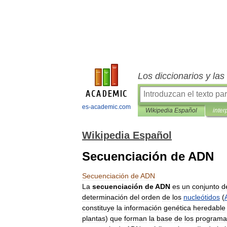
Los diccionarios y la
es-academic.com
Wikipedia Español
inter
Wikipedia Español
Secuenciación de ADN
Secuenciación
de
ADN
La
secuenciación
de
ADN
es
un
conjunto
d
determinación
del
orden
de
los
nucleótidos
(
constituye
la
información
genética
heredable
plantas
)
que
forman
la
base
de
los
programa