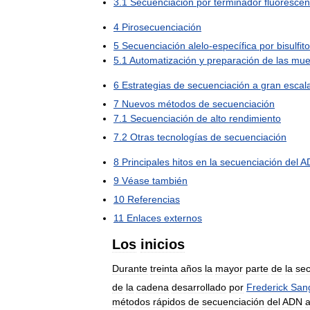
3
.
1
Secuenciación
por
terminador
fluorescen
4
Pirosecuenciación
5
Secuenciación
alelo
-
específica
por
bisulfito
5
.
1
Automatización
y
preparación
de
las
mue
6
Estrategias
de
secuenciación
a
gran
escal
7
Nuevos
métodos
de
secuenciación
7
.
1
Secuenciación
de
alto
rendimiento
7
.
2
Otras
tecnologías
de
secuenciación
8
Principales
hitos
en
la
secuenciación
del
A
9
Véase
también
10
Referencias
11
Enlaces
externos
Los
inicios
Durante
treinta
años
la
mayor
parte
de
la
sec
de
la
cadena
desarrollado
por
Frederick
San
métodos
rápidos
de
secuenciación
del
ADN