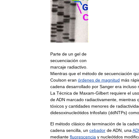
Parte
de
un
gel
de
secuenciación
con
marcaje
radiactivo
.
Mientras
que
el
método
de
secuenciación
qu
Coulson
eran
órdenes
de
magnitud
más
rápi
cadena
desarrollado
por
Sanger
era
incluso
La
Técnica
de
Maxam
-
Gilbert
requiere
el
us
de
ADN
marcado
radiactivamente
,
mientras
tóxicos
y
cantidades
menores
de
radiactivida
didesoxinucleótidos
trifosfato
(
ddNTPs
)
com
El
método
clásico
de
terminación
de
la
cade
cadena
sencilla
,
un
cebador
de
ADN
,
una
AD
mediante
fluorescencia
y
nucleótidos
modifi