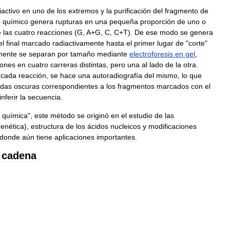
iactivo
en
uno
de
los
extremos
y
la
purificación
del
fragmento
de
o
químico
genera
rupturas
en
una
pequeña
proporción
de
uno
o
e
las
cuatro
reacciones
(
G
,
A
+
G
,
C
,
C
+
T
).
De
ese
modo
se
genera
el
final
marcado
radiactivamente
hasta
el
primer
lugar
de
"
corte
"
mente
se
separan
por
tamaño
mediante
electroforesis
en
gel
,
iones
en
cuatro
carreras
distintas
,
pero
una
al
lado
de
la
otra
.
cada
reacción
,
se
hace
una
autoradiografía
del
mismo
,
lo
que
das
oscuras
correspondientes
a
los
fragmentos
marcados
con
el
inferir
la
secuencia
.
química
",
este
método
se
originó
en
el
estudio
de
las
enética
),
estructura
de
los
ácidos
nucleicos
y
modificaciones
donde
aún
tiene
aplicaciones
importantes
.
cadena