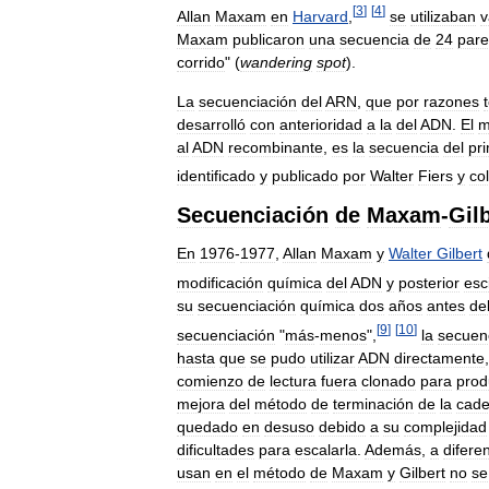
[
3
]
[
4
]
Allan
Maxam
en
Harvard
,
se
utilizaban
v
Maxam
publicaron
una
secuencia
de
24
pare
corrido
" (
wandering
spot
).
La
secuenciación
del
ARN
,
que
por
razones
desarrolló
con
anterioridad
a
la
del
ADN
.
El
m
al
ADN
recombinante
,
es
la
secuencia
del
pr
identificado
y
publicado
por
Walter
Fiers
y
co
Secuenciación
de
Maxam
-
Gil
En
1976
-
1977
,
Allan
Maxam
y
Walter
Gilbert
modificación
química
del
ADN
y
posterior
esc
su
secuenciación
química
dos
años
antes
de
[
9
]
[
10
]
secuenciación
"
más
-
menos
",
la
secuen
hasta
que
se
pudo
utilizar
ADN
directamente
comienzo
de
lectura
fuera
clonado
para
prod
mejora
del
método
de
terminación
de
la
cad
quedado
en
desuso
debido
a
su
complejidad
dificultades
para
escalarla
.
Además
,
a
difere
usan
en
el
método
de
Maxam
y
Gilbert
no
se