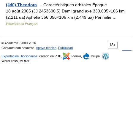
(440) Theodora
— Caractéristiques orbitales Époque
18 août 2005 (JJ 2453600.5) Demi grand axe 330,695×106 km
(2,211 ua) Aphélie 366,356×106 km (2,449 ua) Périhélie …
Wikipédia en Français
© Academic, 2000-2026
18+
Contacte con nosotros:
Apoyo técnico
,
Publicidad
Exportación Diccionarios
, creado en PHP,
Joomla,
Drupal,
WordPress, MODx.