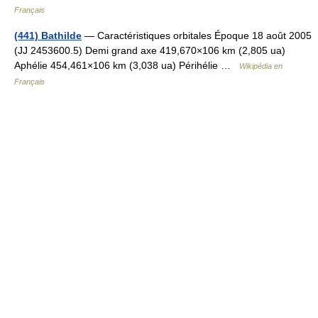
Français
(441) Bathilde
— Caractéristiques orbitales Époque 18 août 2005
(JJ 2453600.5) Demi grand axe 419,670×106 km (2,805 ua)
Aphélie 454,461×106 km (3,038 ua) Périhélie …
Wikipédia en
Français