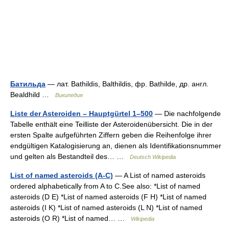
Батильда
— лат. Bathildis, Balthildis, фр. Bathilde, др. англ.
Bealdhild …
Википедия
Liste der Asteroiden – Hauptgürtel 1–500
— Die nachfolgende
Tabelle enthält eine Teilliste der Asteroidenübersicht. Die in der
ersten Spalte aufgeführten Ziffern geben die Reihenfolge ihrer
endgültigen Katalogisierung an, dienen als Identifikationsnummer
und gelten als Bestandteil des… …
Deutsch Wikipedia
List of named asteroids (A-C)
— A List of named asteroids
ordered alphabetically from A to C.See also: *List of named
asteroids (D E) *List of named asteroids (F H) *List of named
asteroids (I K) *List of named asteroids (L N) *List of named
asteroids (O R) *List of named… …
Wikipedia