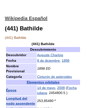
Wikipedia Español
(441) Bathilde
(441) Bathilde
(441) Bathilde
Descubrimiento
Descubridor
Auguste Charlois
Fecha
8 de diciembre
,
1898
Nombre
1898 ED
Provisional
Categoría
Cinturón de asteroides
Elementos orbitales
14 de mayo
,
2008
(
Fecha
Época
juliana
: 2454800.5 )
Longitud del
253,85480 º
nodo ascendente