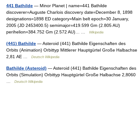
441 Bathilde
— Minor Planet | name=441 Bathilde
discoverer=Auguste Charlois discovery date=December 8, 1898
designations=1898 ED category=Main belt epoch=30 January,
2005 (JD 2453400.5) semimajor=419.599 Gm (2.805 AU)
perihelion=384.752 Gm (2.572 AU)… …
Wikipedia
(441) Bathilde
— Asteroid (441) Bathilde Eigenschaften des
Orbits (Animation) Orbittyp Mittlerer Hauptgürtel Große Halbachse
2,81 AE …
Deutsch Wikipedia
Bathilde (Asteroid)
— Asteroid (441) Bathilde Eigenschaften des
Orbits (Simulation) Orbittyp Hauptgürtel Große Halbachse 2,8060
…
Deutsch Wikipedia