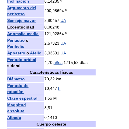
Inclinación
8,14235 º
Argumento del
200,98694 º
periastro
Semieje mayor
2,80457
UA
Excentricidad
0,08248
Anomalía media
121,92864 º
Periastro
o
2,57323
UA
Perihelio
Apoastro
o
Afelio
3,03591
UA
Período orbital
4,70
años
1715,53 días
sideral
Características físicas
Diámetro
70,32 km
Periodo de
10,447
h
rotación
Clase espectral
Tipo M
Magnitud
8,51
absoluta
Albedo
0,1410
Cuerpo celeste