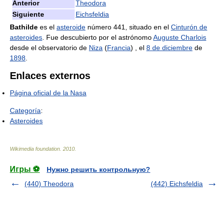
Anterior
Theodora
Siguiente
Eichsfeldia
Bathilde
es el
asteroide
número 441, situado en el
Cinturón de
asteroides
. Fue descubierto por el astrónomo
Auguste Charlois
desde el observatorio de
Niza
(
Francia
) , el
8 de diciembre
de
1898
.
Enlaces externos
Página oficial de la Nasa
Categoría
:
Asteroides
Wikimedia foundation
.
2010
.
Игры ⚽
Нужно решить контрольную?
(440) Theodora
(442) Eichsfeldia