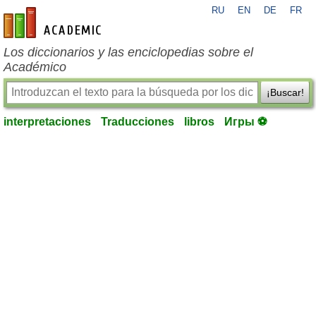
RU
EN
DE
FR
es-academic.com
Los diccionarios y las enciclopedias sobre el
Académico
¡Buscar!
interpretaciones
Traducciones
libros
Игры ⚽