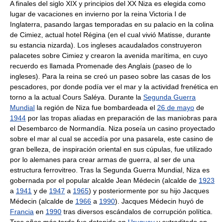
A finales del siglo XIX y principios del XX Niza es elegida como
lugar de vacaciones en invierno por la reina Victoria I de
Inglaterra, pasando largas temporadas en su palacio en la colina
de Cimiez, actual hotel Régina (en el cual vivió Matisse, durante
su estancia nizarda). Los ingleses acaudalados construyeron
palacetes sobre Cimiez y crearon la avenida marítima, en cuyo
recuerdo es llamada Promenade des Anglais (paseo de lo
ingleses). Para la reina se creó un paseo sobre las casas de los
pescadores, por donde podía ver el mar y la actividad frenética en
torno a la actual Cours Saléya. Durante la
Segunda Guerra
Mundial
la región de Niza fue bombardeada el
26 de mayo
de
1944
por las tropas aliadas en preparación de las maniobras para
el Desembarco de Normandía. Niza poseía un casino proyectado
sobre el mar al cual se accedía por una pasarela, este casino de
gran belleza, de inspiración oriental en sus cúpulas, fue utilizado
por lo alemanes para crear armas de guerra, al ser de una
estructura ferrovitreo. Tras la Segunda Guerra Mundial, Niza es
gobernada por el popular alcalde Jean Médecin (alcalde de
1923
a
1941
y de
1947
a
1965
) y posteriormente por su hijo Jacques
Médecin (alcalde de
1966
a
1990
). Jacques Médecin huyó de
Francia
en
1990
tras diversos escándalos de corrupción política.
Tres años más tarde fue detenido en
Uruguay
y extraditado en