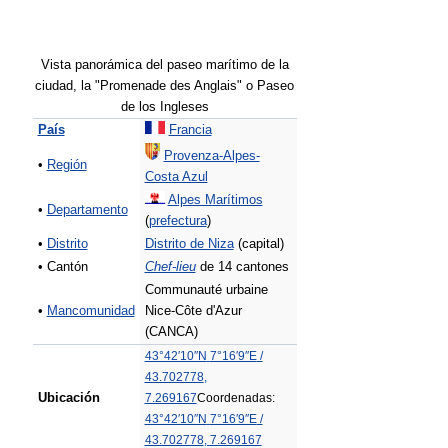
Vista panorámica del paseo marítimo de la
ciudad, la "Promenade des Anglais" o Paseo
de los Ingleses
País
Francia
Provenza-Alpes-
•
Región
Costa Azul
Alpes Marítimos
•
Departamento
(
prefectura
)
•
Distrito
Distrito de Niza
(capital)
• Cantón
Chef-lieu
de 14 cantones
Communauté urbaine
•
Mancomunidad
Nice-Côte d'Azur
(CANCA)
43°42′10″N
7°16′9″E
/
43.702778
,
Ubicación
7.269167
Coordenadas:
43°42′10″N
7°16′9″E
/
43.702778
,
7.269167