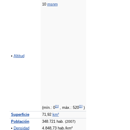
10
msnm
•
Altitud
[
1
]
[
1
]
(mín.: 0
, máx.: 520
)
Superficie
71,92
km²
Población
348.721 hab.
(2007)
•
Densidad
4.848,73 hab./km²