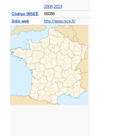
2008
-
2014
Código INSEE
06088
Sitio web
http://www.nice.fr/