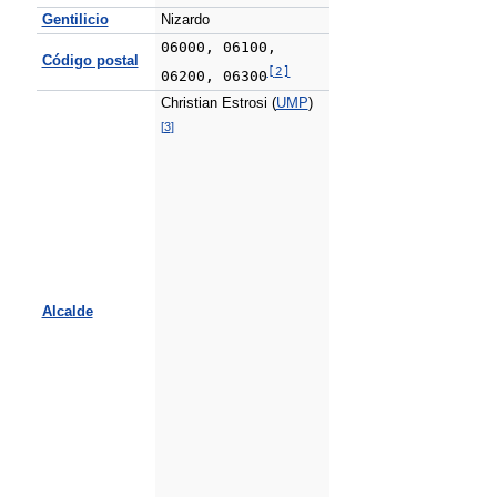
Gentilicio
Nizardo
06000, 06100,
Código postal
[
2
]
06200, 06300
Christian Estrosi (
UMP
)
[
3
]
Alcalde