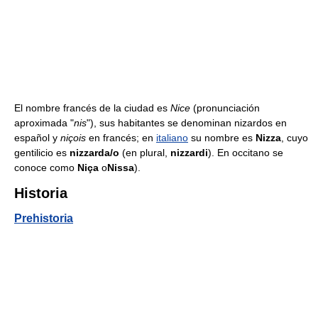
El nombre francés de la ciudad es
Nice
(pronunciación
aproximada "
nis
"), sus habitantes se denominan nizardos en
español y
niçois
en francés; en
italiano
su nombre es
Nizza
, cuyo
gentilicio es
nizzarda/o
(en plural,
nizzardi
). En occitano se
conoce como
Niça
o
Nissa
).
Historia
Prehistoria