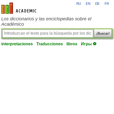
RU
EN
DE
FR
es-academic.com
Los diccionarios y las enciclopedias sobre el
Académico
¡Buscar!
interpretaciones
Traducciones
libros
Игры ⚽