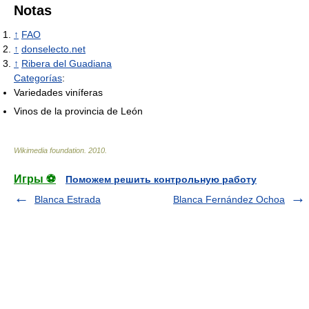
Notas
↑
FAO
↑
donselecto.net
↑
Ribera del Guadiana
Categorías
:
Variedades viníferas
Vinos de la provincia de León
Wikimedia foundation
.
2010
.
Игры ⚽
Поможем решить контрольную работу
Blanca Estrada
Blanca Fernández Ochoa