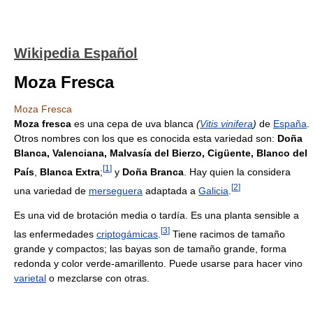
Wikipedia Español
Moza Fresca
Moza Fresca
Moza fresca
es una cepa de uva blanca
(
Vitis vinifera
)
de
España
.
Otros nombres con los que es conocida esta variedad son:
Doña
Blanca, Valenciana, Malvasía del Bierzo, Cigüente, Blanco del
[
1
]
País
,
Blanca Extra
;
y
Doña Branca
. Hay quien la considera
[
2
]
una variedad de
merseguera
adaptada a
Galicia
.
Es una vid de brotación media o tardía. Es una planta sensible a
[
3
]
las enfermedades
criptogámicas
.
Tiene racimos de tamaño
grande y compactos; las bayas son de tamaño grande, forma
redonda y color verde-amarillento. Puede usarse para hacer vino
varietal
o mezclarse con otras.