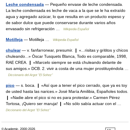
Leche condensada
— Pequeño envase de leche condensada.
La leche condensada es leche de vaca a la que se le ha extraído
agua y agregado azúcar, lo que resulta en un producto espeso y
de sabor dulce que puede conservarse durante varios años
envasado sin refrigeración …
Wikipedia Español
Motilleja
— Motilleja …
Wikipedia Español
chulear
— v. fanfarronear, presumir. ❙ «...risitas y grititos y chicos
chuleando...» Óscar Tusquets Blanca, Todo es comparable, 1998,
RAE CREA. ❙ «Marcelo siempre se está chuleando delante de
sus amigos.» DCB. 2. vivir a costa de una mujer prostituyéndola …
Diccionario del Argot "El Sohez"
pico
— s. boca. ❙ «Así que a tener el pico cerrado, que ya es toy
de usted hasta las narices.» José María Amilibia, Españoles todos.
❙ «Nadie abre el pico si no es para protestar.» Carmen Pérez
Tortosa, ¡Quiero ser maruja! ❙ «No sólo sabía actuar con el …
Diccionario del Argot "El Sohez"
© Academic, 2000-2026