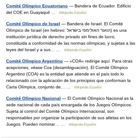
Comité Olímpico Ecuatoriano
— Bandera de Ecuador. Edificio
del COE en Guayaquil …
Wikipedia Español
Comité Olímpico de Israel
— Bandera de Israel. El Comité
Olímpico de Israel (en hebreo: הוועד האולימפי בישראל) es una
institución jurídica de derecho privado sin fines de lucro,
constituida a conformidad de las normas olímpicas, y sujetas a las
leyes del Israel y a sus… …
Wikipedia Español
Comité Olímpico Argentino
— «COA» redirige aquí. Para otras
acepciones, véase Coa (desambiguación). El Comité Olímpico
Argentino (COA) es la entidad que atiende en el país todo lo
relacionado con la aplicación de los principios que conforman la
Carta Olímpica, conjunto de… …
Wikipedia Español
Comité Olímpico Nacional
— El Comité Olímpico Nacional es la
sede nacional de cada país encargada de los Juegos Olímpicos.
Sujeta al control del Comité Olímpico Internacional, son
responsables por organizar la participación de sus atletas en los
Juegos. Pueden nominar… …
Wikipedia Español