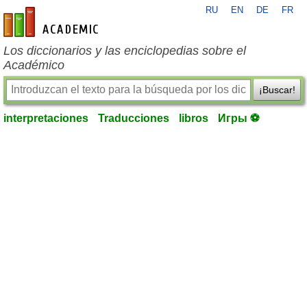
RU
EN
DE
FR
es-academic.com
Los diccionarios y las enciclopedias sobre el
Académico
¡Buscar!
interpretaciones
Traducciones
libros
Игры ⚽