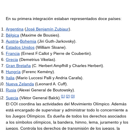
En su primera integración estaban representados doce países:
Argentina
(
José Benjamín Zubiaur
).
Bélgica
(Maxime de Bousies).
Austria
-
Bohemia
(Jiri Guth-Jarkovsky).
Estados Unidos
(William Sloane).
Francia
(Ernest F.Callot y Pierre de Coubertin).
Grecia
(Demetrius Vikelas).
Gran Bretaña
(C. Herbert Ampfhill y Charles Herbert).
Hungría
(Ferenc Kemény).
Italia
(Mario Luccesi Palli y Andria Carafa).
Nueva Zelanda
(Leonard A. Cuff).
Rusia
(Alexei General de Boutowsky).
[
1
]
[
2
]
[
3
]
Suecia
(Viktor General Balck).
El COI coordina las actividades del Movimiento Olímpico. Además
está encargado de supervisar y administrar todo lo concerniente a
los Juegos Olímpicos. Es dueña de todos los derechos asociados
a los símbolos olímpicos, la bandera, himno, lema, juramento y los
juegos. Controla los derechos de transmisión de los juegos, la