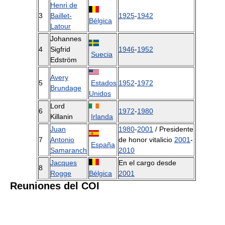
Henri de
3
Baillet-
1925
-
1942
Bélgica
Latour
Johannes
4
Sigfrid
1946
-
1952
Suecia
Edström
Avery
5
Estados
1952
-
1972
Brundage
Unidos
Lord
6
1972
-
1980
Killanin
Irlanda
Juan
1980
-
2001
/ Presidente
7
Antonio
de honor vitalicio
2001
-
España
Samaranch
2010
Jacques
En el cargo desde
8
Rogge
Bélgica
2001
Reuniones del COI