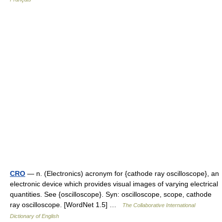
CRO
— n. (Electronics) acronym for {cathode ray oscilloscope}, an
electronic device which provides visual images of varying electrical
quantities. See {oscilloscope}. Syn: oscilloscope, scope, cathode
ray oscilloscope. [WordNet 1.5] …
The Collaborative International
Dictionary of English