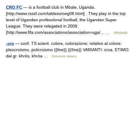
CRO FC
— is a football club in Mbale, Uganda.
[http://www.rsssf.com/tableso/oeg08.html] . They play in the top
level of Ugandan professional football, the Ugandan Super
League. They were relegated in 2008.
[http://www.fifa.com/associations/association=uga/… …
Wikipedia
-cro
— conf. TS scient. colore, colorazione; relativo al colore:
pleocroismo, policroismo {{line}} {{/line}} VARIANTI: croa. ETIMO:
dal gr. khrōs, khróa …
Dizionario italiano