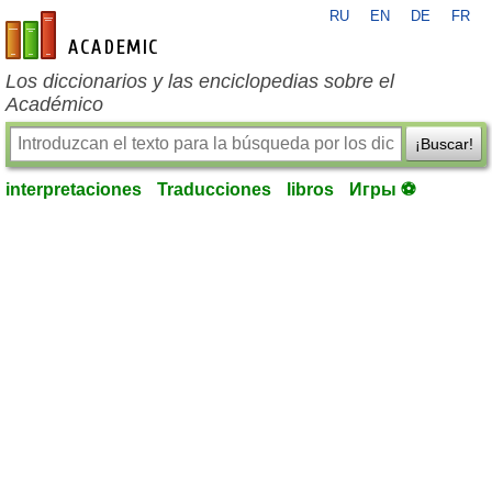
RU
EN
DE
FR
es-academic.com
Los diccionarios y las enciclopedias sobre el
Académico
¡Buscar!
interpretaciones
Traducciones
libros
Игры ⚽