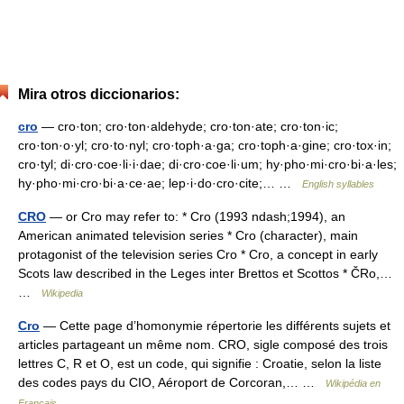
Mira otros diccionarios:
cro
— cro·ton; cro·ton·aldehyde; cro·ton·ate; cro·ton·ic;
cro·ton·o·yl; cro·to·nyl; cro·toph·a·ga; cro·toph·a·gine; cro·tox·in;
cro·tyl; di·cro·coe·li·i·dae; di·cro·coe·li·um; hy·pho·mi·cro·bi·a·les;
hy·pho·mi·cro·bi·a·ce·ae; lep·i·do·cro·cite;… …
English syllables
CRO
— or Cro may refer to: * Cro (1993 ndash;1994), an
American animated television series * Cro (character), main
protagonist of the television series Cro * Cro, a concept in early
Scots law described in the Leges inter Brettos et Scottos * ČRo,…
…
Wikipedia
Cro
— Cette page d’homonymie répertorie les différents sujets et
articles partageant un même nom. CRO, sigle composé des trois
lettres C, R et O, est un code, qui signifie : Croatie, selon la liste
des codes pays du CIO, Aéroport de Corcoran,… …
Wikipédia en
Français