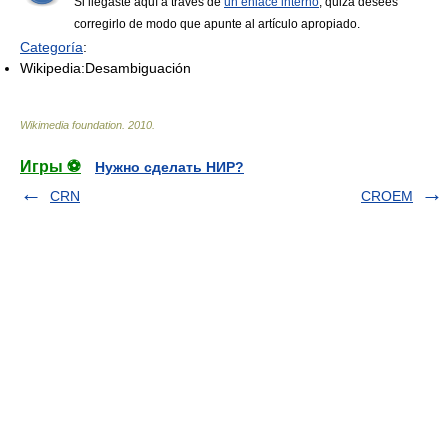
Si llegaste aquí a través de
un enlace interno
, quizá desees
corregirlo de modo que apunte al artículo apropiado.
Categoría
:
Wikipedia:Desambiguación
Wikimedia foundation
.
2010
.
Игры ⚽
Нужно сделать НИР?
CRN
CROEM