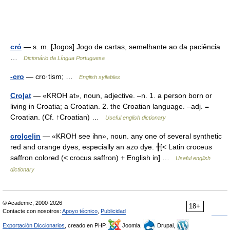
cró
— s. m. [Jogos] Jogo de cartas, semelhante ao da paciência
…
Dicionário da Língua Portuguesa
-cro
— cro·tism; …
English syllables
Cro|at
— «KROH at», noun, adjective. –n. 1. a person born or
living in Croatia; a Croatian. 2. the Croatian language. –adj. =
Croatian. (Cf. ↑Croatian) …
Useful english dictionary
cro|ce|in
— «KROH see ihn», noun. any one of several synthetic
red and orange dyes, especially an azo dye. ╂[< Latin croceus
saffron colored (< crocus saffron) + English in] …
Useful english
dictionary
© Academic, 2000-2026
18+
Contacte con nosotros:
Apoyo técnico
,
Publicidad
Exportación Diccionarios
, creado en PHP,
Joomla,
Drupal,