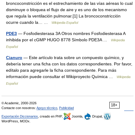
broncoconstricción es el estrechamiento de las vías aéreas lo cual
disminuye o bloquea el flujo de aire y es uno de los mecanismo
que regula la ventilación pulmonar.[1] La broncoconstricción
ocurre cuando la… …
Wikipedia Español
PDE3
— Fosfodiesterasa 3A Otros nombres Fosfodiesterasa A
inhibida por el cGMP HUGO 8778 Símbolo PDE3A …
Wikipedia
Español
Cianuro
— Este artículo trata sobre un compuesto químico, y
debería tener una ficha con los datos correspondientes. Por favor,
edítalo para agregarle la ficha correspondiente. Para más
información puede consultar el Wikiproyecto Química …
Wikipedia
Español
© Academic, 2000-2026
18+
Contacte con nosotros:
Apoyo técnico
,
Publicidad
Exportación Diccionarios
, creado en PHP,
Joomla,
Drupal,
WordPress, MODx.