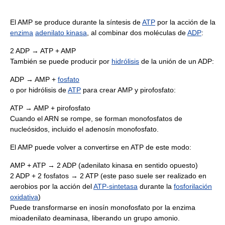
El AMP se produce durante la síntesis de
ATP
por la acción de la
enzima
adenilato kinasa
, al combinar dos moléculas de
ADP
:
2 ADP → ATP + AMP
También se puede producir por
hidrólisis
de la unión de un ADP:
ADP → AMP +
fosfato
o por hidrólisis de
ATP
para crear AMP y pirofosfato:
ATP → AMP + pirofosfato
Cuando el ARN se rompe, se forman monofosfatos de
nucleósidos, incluido el adenosín monofosfato.
El AMP puede volver a convertirse en ATP de este modo:
AMP + ATP → 2 ADP (adenilato kinasa en sentido opuesto)
2 ADP + 2 fosfatos → 2 ATP (este paso suele ser realizado en
aerobios por la acción del
ATP-sintetasa
durante la
fosforilación
oxidativa
)
Puede transformarse en inosín monofosfato por la enzima
mioadenilato deaminasa, liberando un grupo amonio.