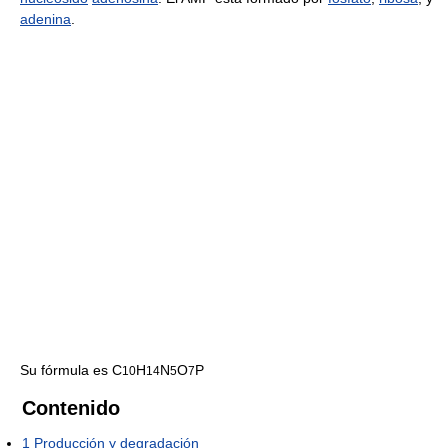
adenina
.
Su fórmula es C
H
N
O
P
10
14
5
7
Contenido
1
Producción y degradación