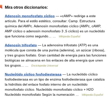
Mira otros diccionarios:
Adenosín monofosfato cíclico
— «cAMP» redirige a este
artículo. Para el estilo estético, consultar: Camp. Estructura
química del AMPc. Adenosín monofosfato cíclico (AMPc, cAMP,
AMP cíclico o adenosín monofosfato 3 ,5 cíclico) es un nucleótido
que funciona como segundo… …
Wikipedia Español
Adenosín trifosfato
— La adenosina trifostato (ATP) es una
molécula que consta de una purina (adenina), un azúcar (ribosa),
y tres grupos fosfato. Gran cantidad de energía para las funciones
biológicas se almacena en los enlaces de alta energía que unen
los grupos… …
Enciclopedia Universal
Nucleótido cíclico fosfodiesterasa
— La nucleótido cíclico
fosfodiesterasa es un tipo de enzima fosfodiesterasa que cataliza
la hidrólisis del enlace fosfato interno de un nucleótido
monofosfato cíclico. Nucleótido monofosfato cíclico + H2O
Nucleótido monofosfato Según la numeración …
Wikipedia Español