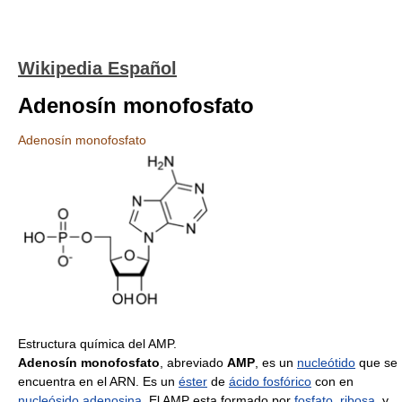
Wikipedia Español
Adenosín monofosfato
Adenosín monofosfato
Estructura química del AMP.
Adenosín monofosfato
, abreviado
AMP
, es un
nucleótido
que se
encuentra en el ARN. Es un
éster
de
ácido fosfórico
con en
nucleósido
adenosina
. El AMP esta formado por
fosfato
,
ribosa
, y