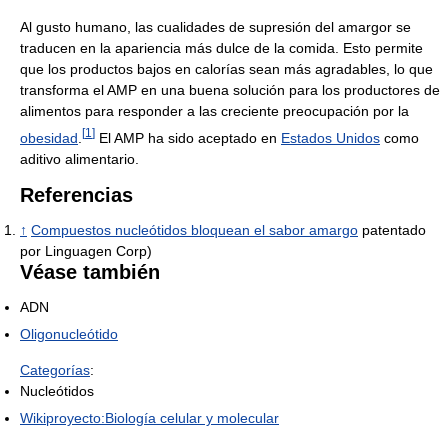
Al gusto humano, las cualidades de supresión del amargor se
traducen en la apariencia más dulce de la comida. Esto permite
que los productos bajos en calorías sean más agradables, lo que
transforma el AMP en una buena solución para los productores de
alimentos para responder a las creciente preocupación por la
[
1
]
obesidad
.
El AMP ha sido aceptado en
Estados Unidos
como
aditivo alimentario.
Referencias
↑
Compuestos nucleótidos bloquean el sabor amargo
patentado
por Linguagen Corp)
Véase también
ADN
Oligonucleótido
Categorías
:
Nucleótidos
Wikiproyecto:Biología celular y molecular