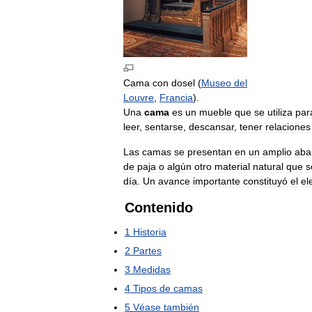
Cama
con
dosel
(
Museo
del
Louvre
,
Francia
).
Una
cama
es
un
mueble
que
se
utiliza
par
leer
,
sentarse
,
descansar
,
tener
relaciones
Las
camas
se
presentan
en
un
amplio
aba
de
paja
o
algún
otro
material
natural
que
s
día
.
Un
avance
importante
constituyó
el
el
Contenido
1
Historia
2
Partes
3
Medidas
4
Tipos
de
camas
5
Véase
también