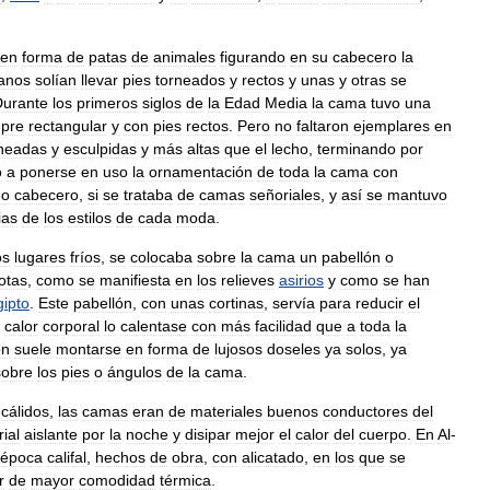
en
forma
de
patas
de
animales
figurando
en
su
cabecero
la
anos
solían
llevar
pies
torneados
y
rectos
y
unas
y
otras
se
Durante
los
primeros
siglos
de
la
Edad
Media
la
cama
tuvo
una
mpre
rectangular
y
con
pies
rectos
.
Pero
no
faltaron
ejemplares
en
rneadas
y
esculpidas
y
más
altas
que
el
lecho
,
terminando
por
ó
a
ponerse
en
uso
la
ornamentación
de
toda
la
cama
con
do
cabecero
,
si
se
trataba
de
camas
señoriales
,
y
así
se
mantuvo
ias
de
los
estilos
de
cada
moda
.
os
lugares
fríos
,
se
colocaba
sobre
la
cama
un
pabellón
o
otas
,
como
se
manifiesta
en
los
relieves
asirios
y
como
se
han
gipto
.
Este
pabellón
,
con
unas
cortinas
,
servía
para
reducir
el
calor
corporal
lo
calentase
con
más
facilidad
que
a
toda
la
ón
suele
montarse
en
forma
de
lujosos
doseles
ya
solos
,
ya
sobre
los
pies
o
ángulos
de
la
cama
.
cálidos
,
las
camas
eran
de
materiales
buenos
conductores
del
ial
aislante
por
la
noche
y
disipar
mejor
el
calor
del
cuerpo
.
En
Al
-
época
califal
,
hechos
de
obra
,
con
alicatado
,
en
los
que
se
r
de
mayor
comodidad
térmica
.