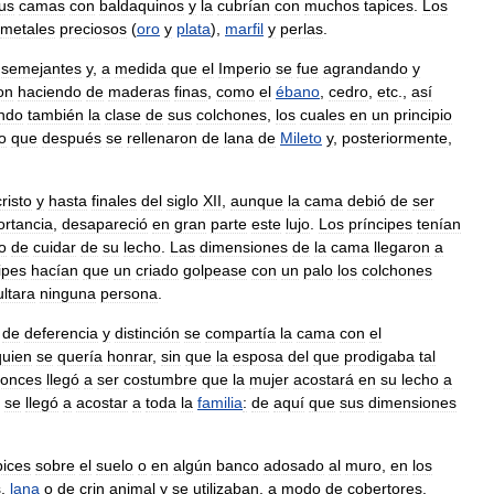
us
camas
con
baldaquinos
y
la
cubrían
con
muchos
tapices
.
Los
metales
preciosos
(
oro
y
plata
),
marfil
y
perlas
.
semejantes
y
,
a
medida
que
el
Imperio
se
fue
agrandando
y
on
haciendo
de
maderas
finas
,
como
el
ébano
,
cedro
,
etc
.,
así
ando
también
la
clase
de
sus
colchones
,
los
cuales
en
un
principio
o
que
después
se
rellenaron
de
lana
de
Mileto
y
,
posteriormente
,
risto
y
hasta
finales
del
siglo
XII
,
aunque
la
cama
debió
de
ser
ortancia
,
desapareció
en
gran
parte
este
lujo
.
Los
príncipes
tenían
o
de
cuidar
de
su
lecho
.
Las
dimensiones
de
la
cama
llegaron
a
ipes
hacían
que
un
criado
golpease
con
un
palo
los
colchones
ultara
ninguna
persona
.
de
deferencia
y
distinción
se
compartía
la
cama
con
el
quien
se
quería
honrar
,
sin
que
la
esposa
del
que
prodigaba
tal
tonces
llegó
a
ser
costumbre
que
la
mujer
acostará
en
su
lecho
a
se
llegó
a
acostar
a
toda
la
familia
:
de
aquí
que
sus
dimensiones
pices
sobre
el
suelo
o
en
algún
banco
adosado
al
muro
,
en
los
s
,
lana
o
de
crin
animal
y
se
utilizaban
,
a
modo
de
cobertores
,