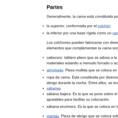
Partes
Generalmente
,
la
cama
está
constituida
po
la
superior
,
conformada
por
el
colchón
la
inferior
por
una
base
rígida
como
un
ca
Los
colchones
pueden
fabricarse
con
dive
elementos
que
complementan
la
cama
son
cabecero:
tablero
plano
que
se
adosa
a
la
materiales
estando
a
menudo
forrado
o
ac
almohada
.
Pieza
mullida
que
se
coloca
en
ropa
de
cama
.
Está
constituida
por
divers
abrigo
durante
la
noche
.
Entre
ellos
,
se
en
sábanas
sábana
bajera
.
Es
la
que
se
pone
sobre
el
ajustables
para
facilitar
su
colocación
.
sábana
encimera
.
Es
la
que
se
coloca
en
l
mantas
.
Pieza
de
abrigo
que
se
coloca
so