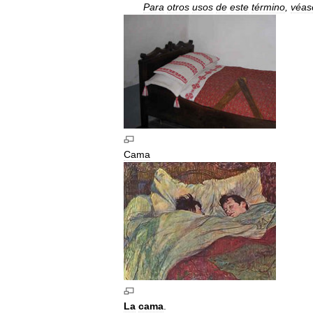
Para
otros
usos
de
este
término
,
véas
Cama
La
cama
.