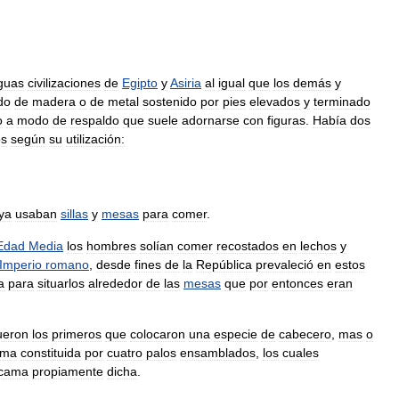
guas
civilizaciones
de
Egipto
y
Asiria
al
igual
que
los
demás
y
do
de
madera
o
de
metal
sostenido
por
pies
elevados
y
terminado
o
a
modo
de
respaldo
que
suele
adornarse
con
figuras
.
Había
dos
os
según
su
utilización:
ya
usaban
sillas
y
mesas
para
comer
.
Edad
Media
los
hombres
solían
comer
recostados
en
lechos
y
Imperio
romano
,
desde
fines
de
la
República
prevaleció
en
estos
a
para
situarlos
alrededor
de
las
mesas
que
por
entonces
eran
ueron
los
primeros
que
colocaron
una
especie
de
cabecero
,
mas
o
ama
constituida
por
cuatro
palos
ensamblados
,
los
cuales
cama
propiamente
dicha
.