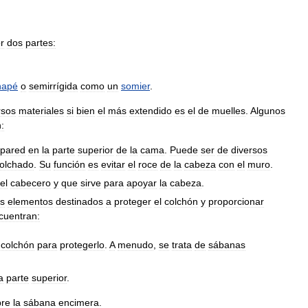
r
dos
partes:
napé
o
semirrígida
como
un
somier
.
rsos
materiales
si
bien
el
más
extendido
es
el
de
muelles
.
Algunos
:
pared
en
la
parte
superior
de
la
cama
.
Puede
ser
de
diversos
olchado
.
Su
función
es
evitar
el
roce
de
la
cabeza
con
el
muro
.
el
cabecero
y
que
sirve
para
apoyar
la
cabeza
.
os
elementos
destinados
a
proteger
el
colchón
y
proporcionar
cuentran:
colchón
para
protegerlo
.
A
menudo
,
se
trata
de
sábanas
a
parte
superior
.
bre
la
sábana
encimera
.