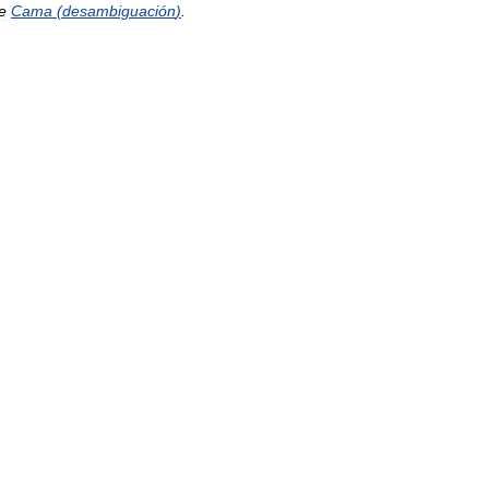
e
Cama
(
desambiguación
)
.