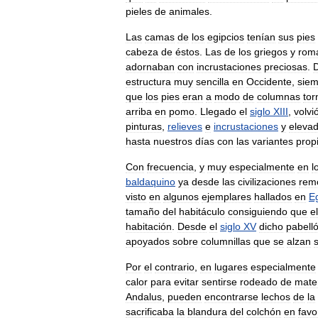
pieles
de
animales
.
Las
camas
de
los
egipcios
tenían
sus
pies
cabeza
de
éstos
.
Las
de
los
griegos
y
rom
adornaban
con
incrustaciones
preciosas
.
estructura
muy
sencilla
en
Occidente
,
sie
que
los
pies
eran
a
modo
de
columnas
to
arriba
en
pomo
.
Llegado
el
siglo
XIII
,
volvi
pinturas
,
relieves
e
incrustaciones
y
eleva
hasta
nuestros
días
con
las
variantes
prop
Con
frecuencia
,
y
muy
especialmente
en
l
baldaquino
ya
desde
las
civilizaciones
rem
visto
en
algunos
ejemplares
hallados
en
E
tamaño
del
habitáculo
consiguiendo
que
el
habitación
.
Desde
el
siglo
XV
dicho
pabell
apoyados
sobre
columnillas
que
se
alzan
Por
el
contrario
,
en
lugares
especialmente
calor
para
evitar
sentirse
rodeado
de
mater
Andalus
,
pueden
encontrarse
lechos
de
la
sacrificaba
la
blandura
del
colchón
en
favo