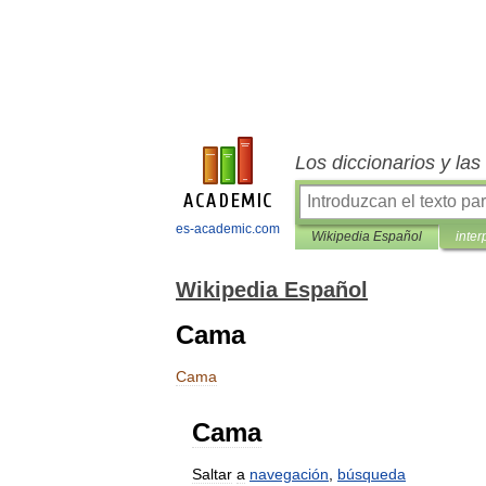
Los diccionarios y la
es-academic.com
Wikipedia Español
inter
Wikipedia Español
Cama
Cama
Cama
Saltar
a
navegación
,
búsqueda