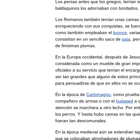
Los
persas
antes
que
los
griegos
,
tenían
s
baldaquinos
los
adornaban
con
bordados
,
Los
Romanos
también
tenían
unas
camas
enriqueciendo
con
sus
conquistas
,
se
fuer
como
tambíén
empleaban
el
bronce
,
vari
consistían
en
un
sencillo
saco
de
paja
,
per
de
finísimas
plumas
.
En
la
Europa
occidental
,
después
de
Jesuc
considerada
como
un
mueble
de
gran
imp
oficiales
a
su
servicio
que
tenían
el
encarg
ser
tan
grandes
que
alguno
de
estos
prínc
para
persuadirse
de
que
en
ellos
no
se
oc
En
la
época
de
Carlomagno
,
como
prueba
compañero
de
armas
o
con
el
huésped
a
atención
se
marchara
a
otro
lecho
.
Por
en
los
perros
.
Y
hasta
hubo
camas
en
las
que
fueran
tan
descomunales
.
En
la
época
medieval
aún
se
extendían
ta
que
se
colocaban
almohadones
de
pluma