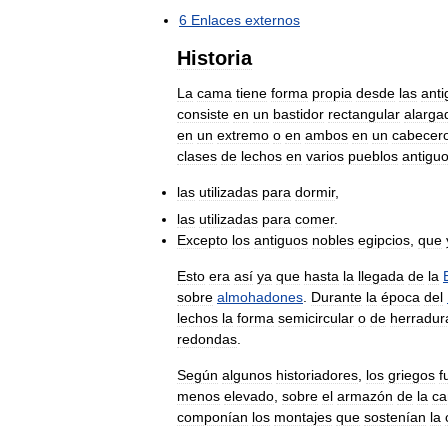
6
Enlaces
externos
Historia
La
cama
tiene
forma
propia
desde
las
anti
consiste
en
un
bastidor
rectangular
alarga
en
un
extremo
o
en
ambos
en
un
cabecer
clases
de
lechos
en
varios
pueblos
antigu
las
utilizadas
para
dormir
,
las
utilizadas
para
comer
.
Excepto
los
antiguos
nobles
egipcios
,
que
Esto
era
así
ya
que
hasta
la
llegada
de
la
sobre
almohadones
.
Durante
la
época
del
lechos
la
forma
semicircular
o
de
herradur
redondas
.
Según
algunos
historiadores
,
los
griegos
f
menos
elevado
,
sobre
el
armazón
de
la
c
componían
los
montajes
que
sostenían
la