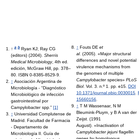
↑
Fouts DE
et
a
b
↑
Ryan KJ; Ray CG
al
. (2005). «Major structural
(editors) (2004).
Sherris
differences and novel potential
Medical Microbiology
, 4th ed.
virulence mechanisms from
edición, McGraw Hill, pp. 378–
the genomes of multiple
80. ISBN 0-8385-8529-9.
Campylobacter
species»
PLoS
↑
Asociación Argentina de
Biol
. Vol. 3. n.º 1. pp. e15.
DOI
Microbiología - “Diagnóstico
10.1371/journal.pbio.0030015
.
Microbiológico de infección
15660156
.
gastrointestinal por
↑
T M Wassenaar, N M
Campylobacter spp.”
[1]
Bleumink-Pluym, y B A van der
↑
Universidad Complutense de
Zeijst. (1991
Madrid. Facultad de Farmacia
August). «Inactivation of
- Departamento de
Campylobacter jejuni
flagellin
Microbiología II. Guía de
genes by homologous