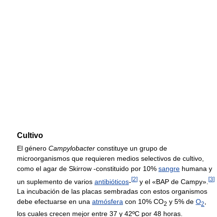
Cultivo
El género
Campylobacter
constituye un grupo de
microorganismos que requieren medios selectivos de cultivo,
como el agar de Skirrow -constituido por 10%
sangre
humana y
[
2
]
[
3
]
un suplemento de varios
antibióticos
-
y el «BAP de Campy».
La incubación de las placas sembradas con estos organismos
debe efectuarse en una
atmósfera
con 10% CO
y 5% de
O
,
2
2
los cuales crecen mejor entre 37 y 42ºC por 48 horas.