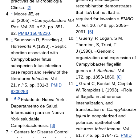
práctivas de Microbiología
recombination demonstrates
Clínica.
[2]
that flaA but not flaB is
↑
Moore JE,
et
required for invasion.»
EMBO
al
. (2005). «
Campylobacter
»
Vet
J.
. Vol. 10. n.º 8. pp. 2055–
Res
. Vol. 36. n.º 3. pp. 351-
2061.
[5]
82.
PMID 15845230
.
↑
Guerry, P, Logan, S M,
↑
Sauerwein R, Bisseling J,
Thornton, S, Trust, T
Horrevorts A (1993). «Septic
J (1990). «Genomic
abortion associated with
organization and expression of
Campylobacter fetus
Campylobacter flagellin
subspecies fetus infection:
genes.»
J. Bacteriol.
. Vol.
case report and review of the
172. pp. 1853-1860.
[6]
literature»
Infection
. Vol.
↑
Grant C, Konkel M, Cieplak
21. n.º 5. pp. 331-3.
PMID
W, Tompkins L (1993). «Role
8300253
.
of flagella in adherence,
a
b
↑
Estado de Nueva York -
internalization, and
Departamento de Salud.
translocation of
Campylobacter
Información para un Nueva
jejuni
in nonpolarized and
York saludable:
polarized epithelial cell
Campilobacteriosis.
[3]
cultures»
Infect Immun
. Vol.
↑
Centers for Disease Control
61. n.º 5. pp. 1764-71.
PMID