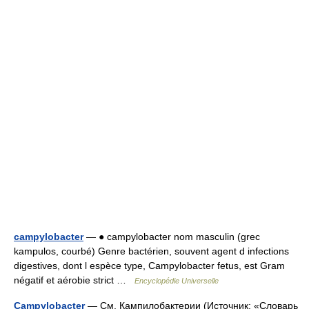
campylobacter
— ● campylobacter nom masculin (grec
kampulos, courbé) Genre bactérien, souvent agent d infections
digestives, dont l espèce type, Campylobacter fetus, est Gram
négatif et aérobie strict …
Encyclopédie Universelle
Campylobacter
— См. Кампилобактерии (Источник: «Словарь