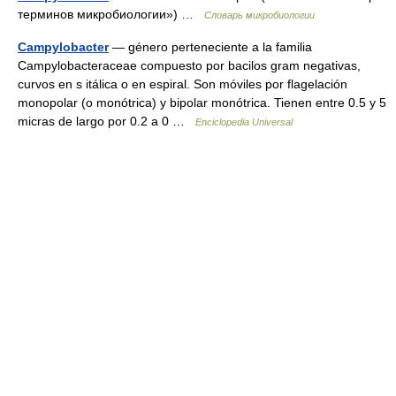
терминов микробиологии») …
Словарь микробиологии
Campylobacter
— género perteneciente a la familia
Campylobacteraceae compuesto por bacilos gram negativas,
curvos en s itálica o en espiral. Son móviles por flagelación
monopolar (o monótrica) y bipolar monótrica. Tienen entre 0.5 y 5
micras de largo por 0.2 a 0 …
Enciclopedia Universal