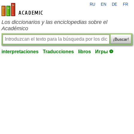
RU
EN
DE
FR
es-academic.com
Los diccionarios y las enciclopedias sobre el
Académico
¡Buscar!
interpretaciones
Traducciones
libros
Игры ⚽