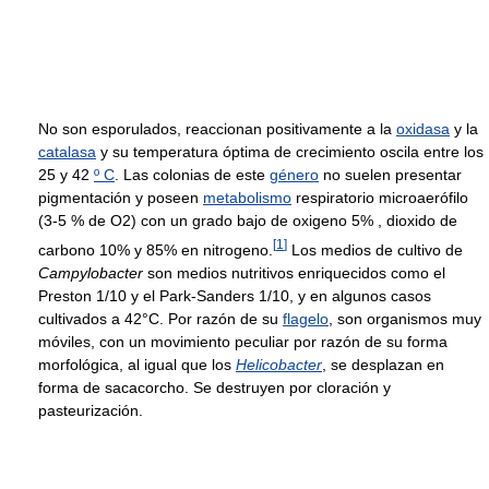
No son esporulados, reaccionan positivamente a la
oxidasa
y la
catalasa
y su temperatura óptima de crecimiento oscila entre los
25 y 42
º C
. Las colonias de este
género
no suelen presentar
pigmentación y poseen
metabolismo
respiratorio microaerófilo
(3-5 % de O2) con un grado bajo de oxigeno 5% , dioxido de
[
1
]
carbono 10% y 85% en nitrogeno.
Los medios de cultivo de
Campylobacter
son medios nutritivos enriquecidos como el
Preston 1/10 y el Park-Sanders 1/10, y en algunos casos
cultivados a 42°C. Por razón de su
flagelo
, son organismos muy
móviles, con un movimiento peculiar por razón de su forma
morfológica, al igual que los
Helicobacter
, se desplazan en
forma de sacacorcho. Se destruyen por cloración y
pasteurización.