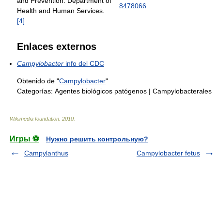
and Prevention. Department of
8478066
.
Health and Human Services.
[4]
Enlaces externos
Campylobacter
info del CDC
Obtenido de "
Campylobacter
"
Categorías:
Agentes biológicos patógenos
|
Campylobacterales
Wikimedia foundation
.
2010
.
Игры ⚽
Нужно решить контрольную?
Campylanthus
Campylobacter fetus