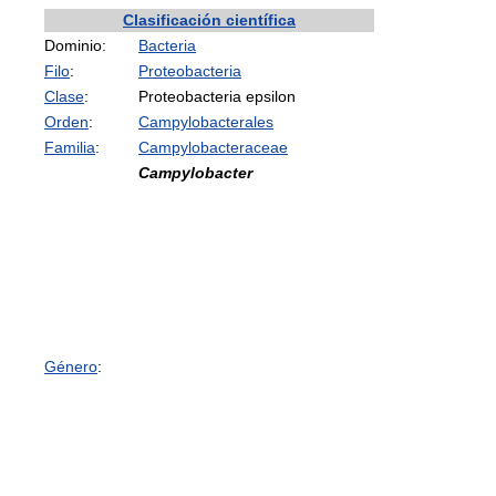
Clasificación científica
Dominio:
Bacteria
Filo
:
Proteobacteria
Clase
:
Proteobacteria epsilon
Orden
:
Campylobacterales
Familia
:
Campylobacteraceae
Campylobacter
Género
: