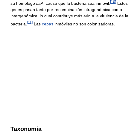
[
10
]
su homólogo
flaA
, causa que la bacteria sea inmóvil.
Estos
genes pasan tanto por recombinación intragenómica como
intergenómica, lo cual contribuye más aún a la virulencia de la
[
11
]
bacteria.
Las
cepas
inmóviles no son colonizadoras.
Taxonomía