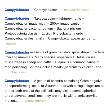
Campylobacter
— Campylobacter …
Wikipédia en Français
Campylobacter
— Taxobox color = lightgrey name =
Campylobacter image width = 200px image caption =
Campylobacter bacteria regnum = Bacteria phylum =
Proteobacteria classis = Epsilon Proteobacteria ordo =
Campylobacterales familia = Campylobacteraceae genus =… …
Wikipedia
Campylobacter
— Genus of gram negative spiral shaped bacteria
infecting mammals. Many species, especially C. fetus, cause
miscarriage in sheep and cattle. C. jejuni is a common cause of
food poisoning. Sources include meats (particularly chicken) and…
…
Universalium
Campylobacter
— A genus of bacteria containing Gram negative,
nonsporeforming, spiral or S curved rods with a single flagellum at
one or both ends of the cell; cells may also become spherical
under adverse conditions; they are motile with a corkscrewlike
motion… …
Medical dictionary