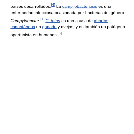
[
4
]
países desarrollados.
La
campilobacteriosis
es una
enfermedad infecciosa ocasionada por bacterias del género
[
1
]
Campylobacter
.
C. fetus
es una causa de
abortos
espontáneos
en
ganado
y ovejas, y es también un patógeno
[
5
]
oportunista en humanos.