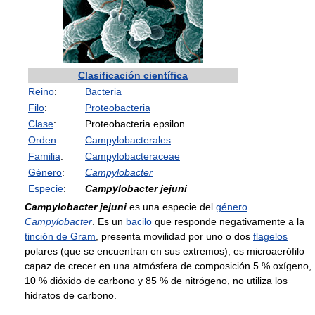
Clasificación científica
Reino
:
Bacteria
Filo
:
Proteobacteria
Clase
:
Proteobacteria epsilon
Orden
:
Campylobacterales
Familia
:
Campylobacteraceae
Género
:
Campylobacter
Especie
:
Campylobacter jejuni
Campylobacter jejuni
es una especie del
género
Campylobacter
. Es un
bacilo
que responde negativamente a la
tinción de Gram
, presenta movilidad por uno o dos
flagelos
polares (que se encuentran en sus extremos), es microaerófilo
capaz de crecer en una atmósfera de composición 5 % oxígeno,
10 % dióxido de carbono y 85 % de nitrógeno, no utiliza los
hidratos de carbono.