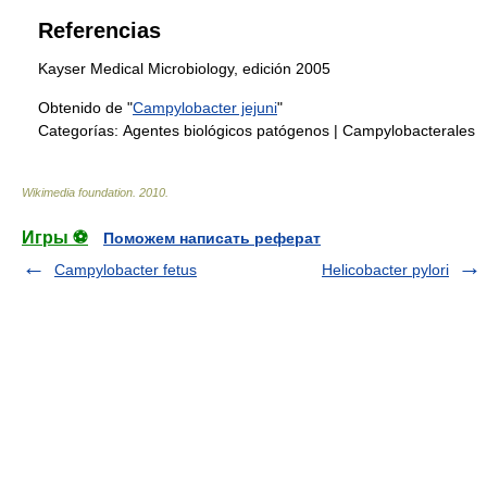
Referencias
Kayser Medical Microbiology, edición 2005
Obtenido de "
Campylobacter jejuni
"
Categorías:
Agentes biológicos patógenos
|
Campylobacterales
Wikimedia foundation
.
2010
.
Игры ⚽
Поможем написать реферат
Campylobacter fetus
Helicobacter pylori