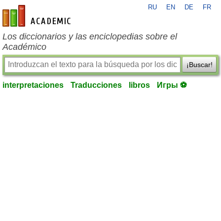
RU
EN
DE
FR
es-academic.com
Los diccionarios y las enciclopedias sobre el
Académico
¡Buscar!
interpretaciones
Traducciones
libros
Игры ⚽