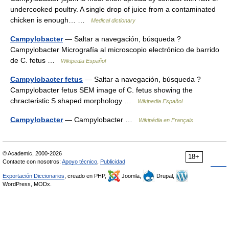
undercooked poultry. A single drop of juice from a contaminated
chicken is enough… …
Medical dictionary
Campylobacter
— Saltar a navegación, búsqueda ?
Campylobacter Micrografía al microscopio electrónico de barrido
de C. fetus …
Wikipedia Español
Campylobacter fetus
— Saltar a navegación, búsqueda ?
Campylobacter fetus SEM image of C. fetus showing the
chracteristic S shaped morphology …
Wikipedia Español
Campylobacter
— Campylobacter …
Wikipédia en Français
© Academic, 2000-2026
18+
Contacte con nosotros:
Apoyo técnico
,
Publicidad
Exportación Diccionarios
, creado en PHP,
Joomla,
Drupal,
WordPress, MODx.