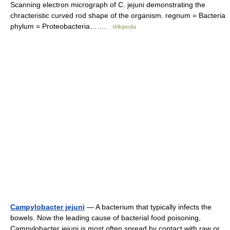
Scanning electron micrograph of C. jejuni demonstrating the
chracteristic curved rod shape of the organism. regnum = Bacteria
phylum = Proteobacteria… …
Wikipedia
Campylobacter jejuni
— A bacterium that typically infects the
bowels. Now the leading cause of bacterial food poisoning,
Campylobacter jejuni is most often spread by contact with raw or