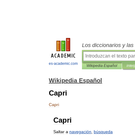
Los diccionarios y la
es-academic.com
Wikipedia Español
inter
Wikipedia Español
Capri
Capri
Capri
Saltar
a
navegación
,
búsqueda