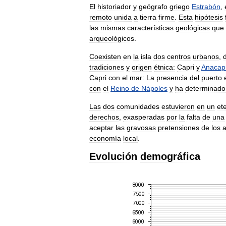
El
historiador
y
geógrafo
griego
Estrabón
,
remoto
unida
a
tierra
firme
.
Esta
hipótesis
las
mismas
características
geológicas
que
arqueológicos
.
Coexisten
en
la
isla
dos
centros
urbanos
,
tradiciones
y
origen
étnica:
Capri
y
Anacapr
Capri
con
el
mar:
La
presencia
del
puerto
con
el
Reino
de
Nápoles
y
ha
determinado
Las
dos
comunidades
estuvieron
en
un
et
derechos
,
exasperadas
por
la
falta
de
una
aceptar
las
gravosas
pretensiones
de
los
a
economía
local
.
Evolución
demográfica