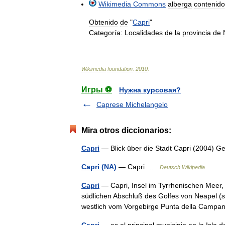
Wikimedia
Commons
alberga
contenido
Obtenido
de
"
Capri
"
Categoría:
Localidades
de
la
provincia
de
Wikimedia
foundation
.
2010
.
Игры ⚽
Нужна курсовая?
Caprese Michelangelo
Mira otros diccionarios:
Capri
— Blick über die Stadt Capri (2004) 
Capri (NA)
— Capri …
Deutsch Wikipedia
Capri
— Capri, Insel im Tyrrhenischen Meer, 
südlichen Abschluß des Golfes von Neapel (
westlich vom Vorgebirge Punta della Cam