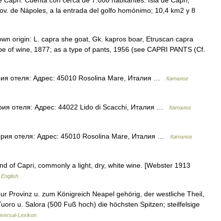
de Capri. Cuenta con cerca de 7.000 habitantes. Isla de Capri,
 prov. de Nápoles, a la entrada del golfo homónimo; 10,4 km2 y 8
own origin: L. capra she goat, Gk. kapros boar, Etruscan capra
ype of wine, 1877; as a type of pants, 1956 (see CAPRI PANTS (Cf.
рия отеля: Адрес: 45010 Rosolina Mare, Италия …
Каталог
ория отеля: Адрес: 44022 Lido di Scacchi, Италия …
Каталог
ория отеля: Адрес: 45010 Rosolina Mare, Италия …
Каталог
nd of Capri, commonly a light, dry, white wine. [Webster 1913
 English
ur Provinz u. zum Königreich Neapel gehörig, der westliche Theil,
uoro u. Salora (500 Fuß hoch) die höchsten Spitzen; steilfelsige
niversal-Lexikon