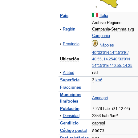
País
Italia
Archivo:Regione
-
•
Región
Campania
-
Stemma
.
svg
Campania
•
Provincia
Nápoles
40
°
33
′
0
″
N
14
°
15
′
0
″
E
/
Ubicación
40
.
55
,
14
.
25
40
°
33
′
0
″
N
14
°
15
′
0
″
E
/
40
.
55
,
14
.
25
•
Altitud
n
/
d
Superficie
3
km
²
Fracciones
Municipios
Anacapri
limítrofes
Población
7
.
278
hab
.
(
31
-
12
-
04
)
•
Densidad
2353
hab
./
km
²
Gentilicio
capresi
Código
postal
80073