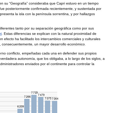
en
su
“
Geografía
”
consideraba
que
Capri
estuvo
en
un
tiempo
fue
posteriormente
confirmada
recientemente
,
y
sustentada
por
presenta
la
isla
con
la
península
sorrentina
,
y
por
hallazgos
diferentes
tanto
por
su
separación
geográfica
como
por
sus
i
.
Estas
diferencias
se
explican
con
la
natural
proximidad
de
en
efecto
ha
facilitado
los
intercambios
comerciales
y
culturales
,
consecuentemente
,
un
mayor
desarrollo
económico
.
erno
conflicto
,
empeñadas
cada
una
en
defender
sus
propios
verdadera
autonomía
,
que
los
obligaba
,
a
lo
largo
de
los
siglos
,
a
dministradores
enviados
por
el
continente
para
controlar
la