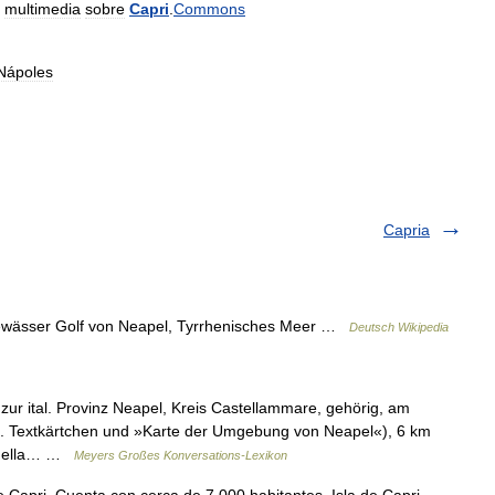
multimedia
sobre
Capri
.
Commons
Nápoles
Capria
Gewässer Golf von Neapel, Tyrrhenisches Meer …
Deutsch Wikipedia
zur ital. Provinz Neapel, Kreis Castellammare, gehörig, am
s. Textkärtchen und »Karte der Umgebung von Neapel«), 6 km
panella… …
Meyers Großes Konversations-Lexikon