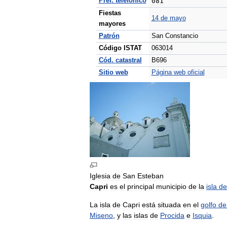
Pref
.
telefónico
081
Fiestas
14
de
mayo
mayores
Patrón
San
Constancio
Código
ISTAT
063014
Cód
.
catastral
B696
Sitio
web
Página
web
oficial
Iglesia
de
San
Esteban
Capri
es
el
principal
municipio
de
la
isla
de
La
isla
de
Capri
está
situada
en
el
golfo
de
Miseno
,
y
las
islas
de
Procida
e
Isquia
.