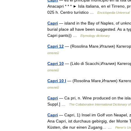
Capri
— es el principal municipio en la Isla 
Anacapri * * * ► Isla italiana, en el Tirreno,
025 h. Centro turístico …
Enciclopedia Universal
Capri
— island in the Bay of Naples, of unkn
burial place all have been suggested. As a t
Capri pants)) …
Etymology dictionary
Capri 12
— (Rosolina Mare,Италия) Катего
отелей
Capri 10
— (Lido di Scacchi,Италия) Катег
отелей
Capri 10 I
— (Rosolina Mare,Италия) Катег
отелей
Capri
— Ca pri, n. Wine produced on the isla
Suppl.] …
The Collaborative International Dictionary of
Capri
— Capri, 1) Insel im Golf von Neapel, z
Ana Capri, ist durchaus gebirgig, der Monte T
Küsten, die nur einen Zugang… …
Pierer's U