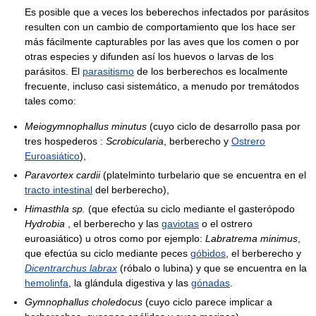
Es posible que a veces los beberechos infectados por parásitos
resulten con un cambio de comportamiento que los hace ser
más fácilmente capturables por las aves que los comen o por
otras especies y difunden así los huevos o larvas de los
parásitos. El
parasitismo
de los berberechos es localmente
frecuente, incluso casi sistemático, a menudo por tremátodos
tales como:
Meiogymnophallus minutus
(cuyo ciclo de desarrollo pasa por
tres hospederos :
Scrobicularia
, berberecho y
Ostrero
Euroasiático
),
Paravortex cardii
(platelminto turbelario que se encuentra en el
tracto intestinal
del berberecho),
Himasthla sp.
(que efectúa su ciclo mediante el gasterópodo
Hydrobia
, el berberecho y las
gaviotas
o el ostrero
euroasiático) u otros como por ejemplo:
Labratrema minimus
,
que efectúa su ciclo mediante peces
góbidos
, el berberecho y
Dicentrarchus labrax
(róbalo o lubina) y que se encuentra en la
hemolinfa
, la glándula digestiva y las
gónadas
.
Gymnophallus choledocus
(cuyo ciclo parece implicar a