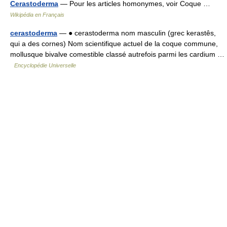
Cerastoderma
— Pour les articles homonymes, voir Coque …
Wikipédia en Français
cerastoderma
— ● cerastoderma nom masculin (grec kerastês,
qui a des cornes) Nom scientifique actuel de la coque commune,
mollusque bivalve comestible classé autrefois parmi les cardium …
Encyclopédie Universelle