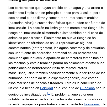
Los berberechos que hayan crecido en un agua y una arena o
sedimento limpio son en principio buenos para la salud, pero
este animal puede filtrar y concentrar numerosos microbios
(bacterias, virus) o sustancias tóxicas que pueden ser fuente de
intoxicación. La cocción no limita generalmente este riesgo. Un
riesgo de intoxicación alimentaria existe también en el caso de
animales poco frescos. Fianlmente un nuevo riesgo se ha
identificado en términos de salud reproductiva: algunos
contaminantes (detergentes), las aguas costeras y de estuarios
son una fuente de alteración hormonal en los berberechos
comunes que inducen la aparición de caracteres femeninos en
los machos, y esta alteración podría no solamente afectar a las
poblaciones de berberechos (falta de reproductores
masculinos), sino también secundariamente a la fertilidad de los
humanos (por pérdida de la espermatogénesis) que comen
esos mariscos de concha filtradores. Ésta es la conclusión de
un estudio hecho en
Portugal
en el estuario de
Guadiana
por un
[
1
]
equipo de investigadores.
El problema tiene su origen
notablemente en el hecho de que las estaciones depuradoras
no están equipadas para tratar correctamente las
hormonas
(de