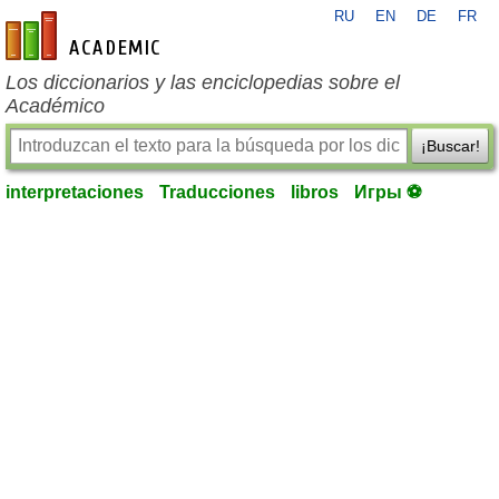
RU
EN
DE
FR
es-academic.com
Los diccionarios y las enciclopedias sobre el
Académico
¡Buscar!
interpretaciones
Traducciones
libros
Игры ⚽