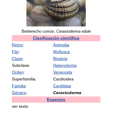
Berberecho común,
Cerastoderma edule
Clasificación científica
Reino
:
Animalia
Filo
:
Mollusca
Clase
:
Bivalvia
Subclase:
Heterodonta
Orden
:
Veneroida
Superfamilia:
Cardioidea
Familia
:
Cardiidae
Género
:
Cerastoderma
Especies
ver texto