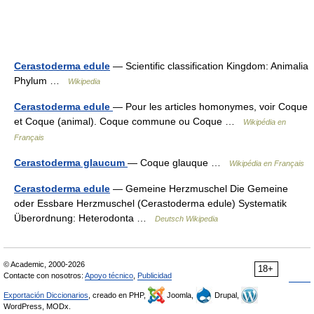
Cerastoderma edule
— Scientific classification Kingdom: Animalia
Phylum …
Wikipedia
Cerastoderma edule
— Pour les articles homonymes, voir Coque
et Coque (animal). Coque commune ou Coque …
Wikipédia en
Français
Cerastoderma glaucum
— Coque glauque …
Wikipédia en Français
Cerastoderma edule
— Gemeine Herzmuschel Die Gemeine
oder Essbare Herzmuschel (Cerastoderma edule) Systematik
Überordnung: Heterodonta …
Deutsch Wikipedia
© Academic, 2000-2026
18+
Contacte con nosotros:
Apoyo técnico
,
Publicidad
Exportación Diccionarios
, creado en PHP,
Joomla,
Drupal,
WordPress, MODx.