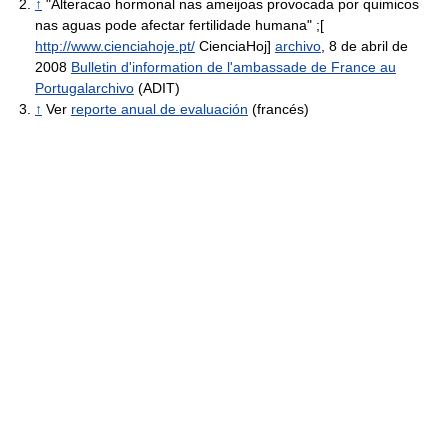
↑
"Alteracao hormonal nas ameijoas provocada por quimicos
nas aguas pode afectar fertilidade humana" ;[
http://www.cienciahoje.pt/
CienciaHoj]
archivo
, 8 de abril de
2008
Bulletin d'information de l'ambassade de France au
Portugal
archivo
(ADIT)
↑
Ver
reporte anual de evaluación
(francés)