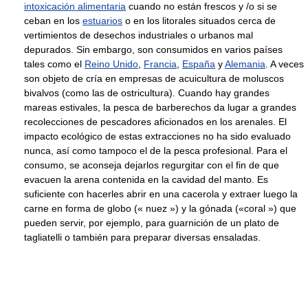
intoxicación alimentaria
cuando no están frescos y /o si se
ceban en los
estuarios
o en los litorales situados cerca de
vertimientos de desechos industriales o urbanos mal
depurados. Sin embargo, son consumidos en varios países
tales como el
Reino Unido
,
Francia
,
España
y
Alemania
. A veces
son objeto de cría en empresas de acuicultura de moluscos
bivalvos (como las de ostricultura). Cuando hay grandes
mareas estivales, la pesca de barberechos da lugar a grandes
recolecciones de pescadores aficionados en los arenales. El
impacto ecológico de estas extracciones no ha sido evaluado
nunca, así como tampoco el de la pesca profesional. Para el
consumo, se aconseja dejarlos regurgitar con el fin de que
evacuen la arena contenida en la cavidad del manto. Es
suficiente con hacerles abrir en una cacerola y extraer luego la
carne en forma de globo (« nuez ») y la gónada («coral ») que
pueden servir, por ejemplo, para guarnición de un plato de
tagliatelli o también para preparar diversas ensaladas.