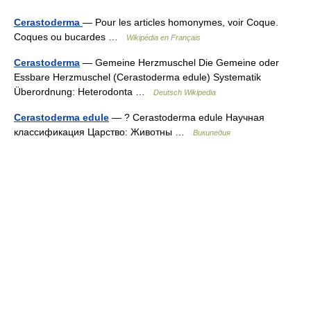
Cerastoderma
— Pour les articles homonymes, voir Coque.
Coques ou bucardes …
Wikipédia en Français
Cerastoderma
— Gemeine Herzmuschel Die Gemeine oder
Essbare Herzmuschel (Cerastoderma edule) Systematik
Überordnung: Heterodonta …
Deutsch Wikipedia
Cerastoderma edule
— ? Cerastoderma edule Научная
классификация Царство: Животны …
Википедия