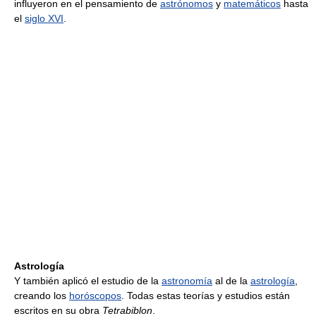
influyeron en el pensamiento de
astrónomos
y
matemáticos
hasta
el
siglo XVI
.
Astrología
Y también aplicó el estudio de la
astronomía
al de la
astrología
,
creando los
horóscopos
. Todas estas teorías y estudios están
escritos en su obra
Tetrabiblon
.