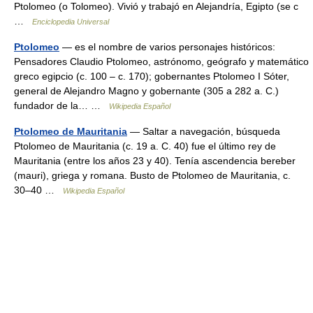
Ptolomeo (o Tolomeo). Vivió y trabajó en Alejandría, Egipto (se c
…
Enciclopedia Universal
Ptolomeo
— es el nombre de varios personajes históricos:
Pensadores Claudio Ptolomeo, astrónomo, geógrafo y matemático
greco egipcio (c. 100 – c. 170); gobernantes Ptolomeo I Sóter,
general de Alejandro Magno y gobernante (305 a 282 a. C.)
fundador de la… …
Wikipedia Español
Ptolomeo de Mauritania
— Saltar a navegación, búsqueda
Ptolomeo de Mauritania (c. 19 a. C. 40) fue el último rey de
Mauritania (entre los años 23 y 40). Tenía ascendencia bereber
(mauri), griega y romana. Busto de Ptolomeo de Mauritania, c.
30–40 …
Wikipedia Español