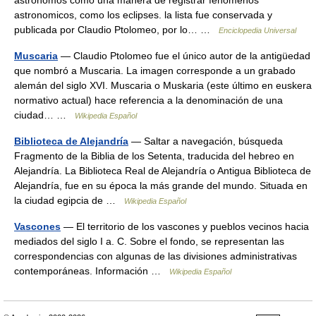
astrónomos como una manera de registrar fenomenos
astronomicos, como los eclipses. la lista fue conservada y
publicada por Claudio Ptolomeo, por lo… …
Enciclopedia Universal
Muscaria
— Claudio Ptolomeo fue el único autor de la antigüedad
que nombró a Muscaria. La imagen corresponde a un grabado
alemán del siglo XVI. Muscaria o Muskaria (este último en euskera
normativo actual) hace referencia a la denominación de una
ciudad… …
Wikipedia Español
Biblioteca de Alejandría
— Saltar a navegación, búsqueda
Fragmento de la Biblia de los Setenta, traducida del hebreo en
Alejandría. La Biblioteca Real de Alejandría o Antigua Biblioteca de
Alejandría, fue en su época la más grande del mundo. Situada en
la ciudad egipcia de …
Wikipedia Español
Vascones
— El territorio de los vascones y pueblos vecinos hacia
mediados del siglo I a. C. Sobre el fondo, se representan las
correspondencias con algunas de las divisiones administrativas
contemporáneas. Información …
Wikipedia Español