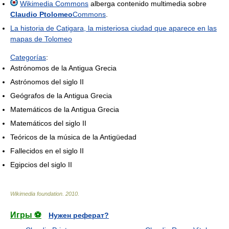
Wikimedia Commons
alberga contenido multimedia sobre
Claudio Ptolomeo
Commons
.
La historia de Catigara, la misteriosa ciudad que aparece en las
mapas de Tolomeo
Categorías
:
Astrónomos de la Antigua Grecia
Astrónomos del siglo II
Geógrafos de la Antigua Grecia
Matemáticos de la Antigua Grecia
Matemáticos del siglo II
Teóricos de la música de la Antigüedad
Fallecidos en el siglo II
Egipcios del siglo II
Wikimedia foundation
.
2010
.
Игры ⚽
Нужен реферат?