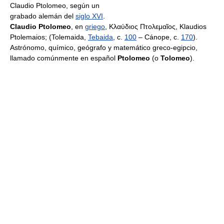
Claudio Ptolomeo, según un
grabado alemán del
siglo XVI
.
Claudio Ptolomeo
, en
griego
, Κλαύδιος Πτολεμαῖος, Klaudios
Ptolemaios; (Tolemaida,
Tebaida
, c.
100
– Cánope, c.
170
).
Astrónomo, químico, geógrafo y matemático greco-egipcio,
llamado comúnmente en español
Ptolomeo
(o
Tolomeo
).