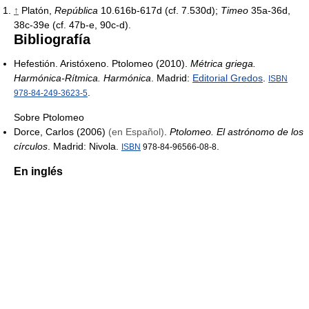
↑
Platón,
República
10.616b-617d (cf. 7.530d);
Timeo
35a-36d,
38c-39e (cf. 47b-e, 90c-d).
Bibliografía
Hefestión. Aristóxeno. Ptolomeo (2010).
Métrica griega.
Harmónica-Rítmica. Harmónica
. Madrid:
Editorial Gredos
.
ISBN
.
978-84-249-3623-5
Sobre Ptolomeo
Dorce, Carlos (2006)
(en Español)
.
Ptolomeo. El astrónomo de los
círculos
. Madrid: Nivola.
.
ISBN
978-84-96566-08-8
En inglés