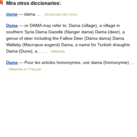
Mira otros diccionarios:
dama
— dama …
Dictionnaire des rimes
Dama
— or DAMA may refer to: Dama (village), a village in
southern Syria Dama Gazelle (Nanger dama) Dama (deer), a
genus of deer including the Fallow Deer (Dama dama) Dama
Wallaby (Macropus eugenii) Dama, a name for Turkish draughts
Dama (Dune), a… …
Wikipedia
Dama
— Pour les articles homonymes, voir dama (homonymie) …
Wikipédia en Français