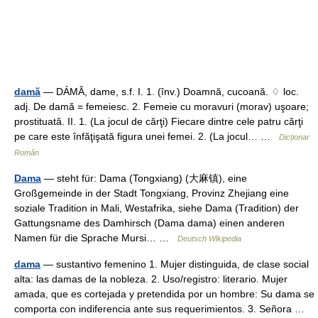
damă
— DÁMĂ, dame, s.f. I. 1. (înv.) Doamnă, cucoană. ♢ loc.
adj. De damă = femeiesc. 2. Femeie cu moravuri (morav) uşoare;
prostituată. II. 1. (La jocul de cărţi) Fiecare dintre cele patru cărţi
pe care este înfăţişată figura unei femei. 2. (La jocul… …
Dicționar
Român
Dama
— steht für: Dama (Tongxiang) (大麻镇), eine
Großgemeinde in der Stadt Tongxiang, Provinz Zhejiang eine
soziale Tradition in Mali, Westafrika, siehe Dama (Tradition) der
Gattungsname des Damhirsch (Dama dama) einen anderen
Namen für die Sprache Mursi… …
Deutsch Wikipedia
dama
— sustantivo femenino 1. Mujer distinguida, de clase social
alta: las damas de la nobleza. 2. Uso/registro: literario. Mujer
amada, que es cortejada y pretendida por un hombre: Su dama se
comporta con indiferencia ante sus requerimientos. 3. Señora …