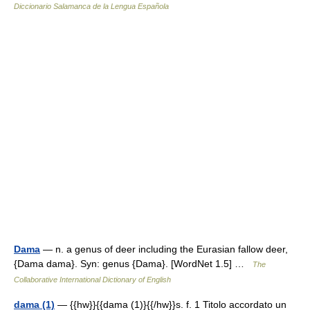
Diccionario Salamanca de la Lengua Española
Dama
— n. a genus of deer including the Eurasian fallow deer,
{Dama dama}. Syn: genus {Dama}. [WordNet 1.5] …
The
Collaborative International Dictionary of English
dama (1)
— {{hw}}{{dama (1)}{{/hw}}s. f. 1 Titolo accordato un