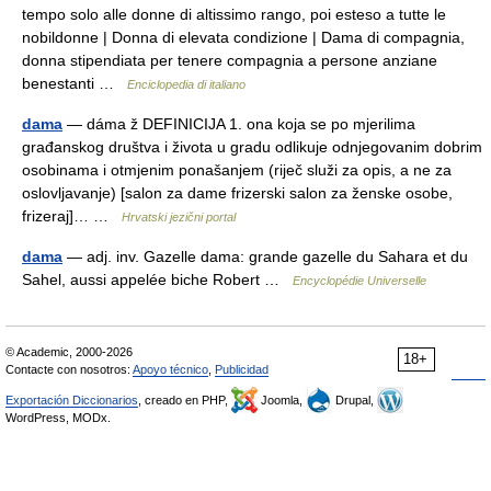
tempo solo alle donne di altissimo rango, poi esteso a tutte le
nobildonne | Donna di elevata condizione | Dama di compagnia,
donna stipendiata per tenere compagnia a persone anziane
benestanti …
Enciclopedia di italiano
dama
— dáma ž DEFINICIJA 1. ona koja se po mjerilima
građanskog društva i života u gradu odlikuje odnjegovanim dobrim
osobinama i otmjenim ponašanjem (riječ služi za opis, a ne za
oslovljavanje) [salon za dame frizerski salon za ženske osobe,
frizeraj]… …
Hrvatski jezični portal
dama
— adj. inv. Gazelle dama: grande gazelle du Sahara et du
Sahel, aussi appelée biche Robert …
Encyclopédie Universelle
© Academic, 2000-2026
18+
Contacte con nosotros:
Apoyo técnico
,
Publicidad
Exportación Diccionarios
, creado en PHP,
Joomla,
Drupal,
WordPress, MODx.