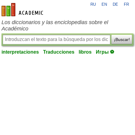
RU
EN
DE
FR
es-academic.com
Los diccionarios y las enciclopedias sobre el
Académico
¡Buscar!
interpretaciones
Traducciones
libros
Игры ⚽