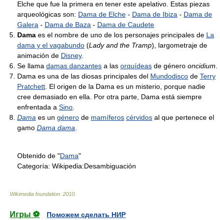
Elche que fue la primera en tener este apelativo. Estas piezas
arqueológicas son:
Dama de Elche
-
Dama de Ibiza
-
Dama de
Galera
-
Dama de Baza
-
Dama de Caudete
Dama
es el nombre de uno de los personajes principales de
La
dama y el vagabundo
(
Lady and the Tramp
), largometraje de
animación de
Disney
.
Se llama
damas danzantes
a las
orquídeas
de género
oncidium
.
Dama es una de las diosas principales del
Mundodisco
de
Terry
Pratchett
. El origen de la Dama es un misterio, porque nadie
cree demasiado en ella. Por otra parte, Dama está siempre
enfrentada a
Sino
.
Dama
es un
género
de
mamíferos
cérvidos
al que pertenece el
gamo
Dama dama
.
Obtenido de "
Dama
"
Categoría:
Wikipedia:Desambiguación
Wikimedia foundation
.
2010
.
Игры ⚽
Поможем сделать НИР