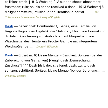
collision; crash. [1913 Webster] 2. A sudden check; abashment;
frustration; ruin; as, his hopes received a dash. [1913 Webster] 3.
A slight admixture, infusion, or adulteration; a partial… …
The
Collaborative International Dictionary of English
Dash
— bezeichnet: Bombardier Q Series, eine Familie von
Regionalflugzeugen Digital Audio Stationary Head, ein Format zur
digitalen Speicherung von Audiodaten auf Magnetband ein
Waschmittel des Herstellers Procter Gamble mit integriertem
Weichspüler bei …
Deutsch Wikipedia
Dash
— 〈[ dæ̣ʃ] m. 6〉 kleine Menge Flüssigkeit, Spritzer (bei der
Zubereitung von Getränken) [<engl. dash „Beimischung,
Zuschuss“] * * * Dash [dɛʃ], der; s, s [engl. dash, zu: to dash =
spritzen, schütten]: Spritzer, kleine Menge (bei der Bereitung… …
Universal-Lexikon