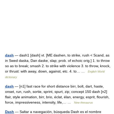
dash
— dash1 [dash] vt. [ME dashen, to strike, rush < Scand, as
in Swed daska, Dan daske, slap; prob. of echoic orig.] 1. to throw
so as to break; smash 2. to strike with violence 3. to throw, knock,
or thrust: with away, down, against, etc. 4. to… …
English World
dictionary
dash
— [n1] fast race for short distance birr, bolt, dart, haste,
onset, run, rush, sortie, sprint, spurt, zip; concept 150 dash [n2]
flair, style animation, birr, brio, éclat, élan, energy, esprit, flourish,
force, impressiveness, intensity, life,… …
New thesaurus
Dash
— Saltar a navegación, búsqueda Dash es el nombre