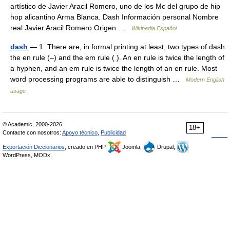
artístico de Javier Aracil Romero, uno de los Mc del grupo de hip
hop alicantino Arma Blanca. Dash Información personal Nombre
real Javier Aracil Romero Origen …
Wikipedia Español
dash
— 1. There are, in formal printing at least, two types of dash:
the en rule (–) and the em rule ( ). An en rule is twice the length of
a hyphen, and an em rule is twice the length of an en rule. Most
word processing programs are able to distinguish …
Modern English
usage
© Academic, 2000-2026
18+
Contacte con nosotros:
Apoyo técnico
,
Publicidad
Exportación Diccionarios
, creado en PHP,
Joomla,
Drupal,
WordPress, MODx.