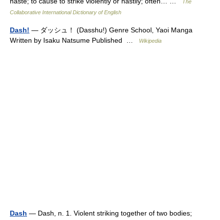
haste; to cause to strike violently or hastily; often… …
The
Collaborative International Dictionary of English
Dash!
— ダッシュ！ (Dasshu!) Genre School, Yaoi Manga
Written by Isaku Natsume Published …
Wikipedia
Dash
— Dash, n. 1. Violent striking together of two bodies;