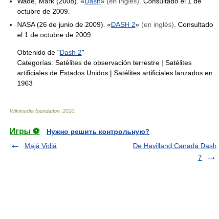
Wade, Mark (2008). «
Dash
»
(en inglés)
. Consultado el 1 de
octubre de 2009.
NASA (26 de junio de 2009). «
DASH 2
»
(en inglés)
. Consultado
el 1 de octubre de 2009.
Obtenido de "
Dash 2
"
Categorías:
Satélites de observación terrestre
|
Satélites
artificiales de Estados Unidos
|
Satélites artificiales lanzados en
1963
Wikimedia foundation
.
2010
.
Игры ⚽
Нужно решить контрольную?
Majá Vidiá
De Havilland Canada Dash
7