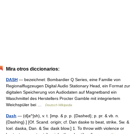
Mira otros diccionarios:
DASH
— bezeichnet: Bombardier Q Series, eine Familie von
Regionalflugzeugen Digital Audio Stationary Head, ein Format zur
digitalen Speicherung von Audiodaten auf Magnetband ein
Waschmittel des Herstellers Procter Gamble mit integriertem
Weichspüler bei …
Deutsch Wikipedia
Dash
— (d[a^]sh), v. t. [imp. & p. p. {Dashed}; p. pr. & vb. n.
{Dashing}.] [Of. Scand. origin; cf. Dan daske to beat, strike, Sw. &
Icel. daska, Dan. & Sw. dask blow.] 1. To throw with violence or