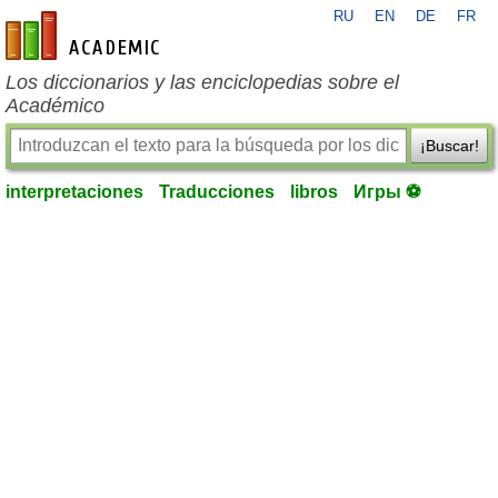
RU
EN
DE
FR
es-academic.com
Los diccionarios y las enciclopedias sobre el
Académico
¡Buscar!
interpretaciones
Traducciones
libros
Игры ⚽