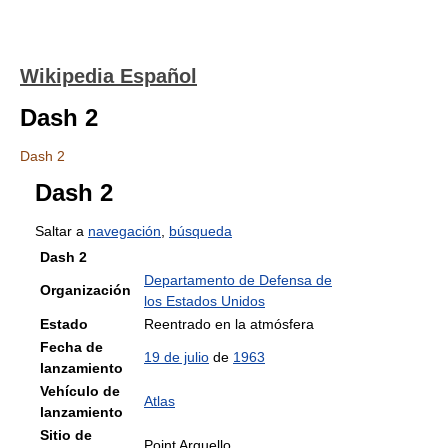
Wikipedia Español
Dash 2
Dash 2
Dash 2
Saltar a
navegación
,
búsqueda
Dash 2
Departamento de Defensa de
Organización
los Estados Unidos
Estado
Reentrado en la atmósfera
Fecha de
19 de julio
de
1963
lanzamiento
Vehículo de
Atlas
lanzamiento
Sitio de
Point Arguello