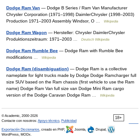
Dodge Ram Van
— Dodge B Series / Ram Van Manufacturer
Chrysler Corporation (1971–1998) DaimlerChrysler (1998–2003)
Production 1971–2003 Assembly Windsor, O …
Wikipedia
Dodge Ram Wagon
— Hersteller: Chrysler DaimlerChrysler
Produktionszeitraum: 1971–2003 …
Deutsch Wikipedia
Dodge Ram Rumble Bee
— Dodge Ram with Rumble Bee
modifications …
Wikipedia
Dodge Ram (disambiguation)
— Dodge Ram is a collective
nameplate for light trucks made by Dodge Dodge Ramcharger full
size SUV based on the Ram chassis (first vehicle to use the Ram
name) Dodge Ram Van full size van Dodge Mini Ram cargo
version of the Dodge Caravan Dodge Ram …
Wikipedia
© Academic, 2000-2026
18+
Contacte con nosotros:
Apoyo técnico
,
Publicidad
Exportación Diccionarios
, creado en PHP,
Joomla,
Drupal,
WordPress, MODx.