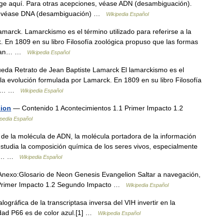
e aquí. Para otras acepciones, véase ADN (desambiguación).
es, véase DNA (desambiguación) …
Wikipedia Español
arck. Lamarckismo es el término utilizado para referirse a la
. En 1809 en su libro Filosofía zoológica propuso que las formas
ecían… …
Wikipedia Español
eda Retrato de Jean Baptiste Lamarck El lamarckismo es el
e la evolución formulada por Lamarck. En 1809 en su libro Filosofía
 no… …
Wikipedia Español
lion
— Contenido 1 Acontecimientos 1.1 Primer Impacto 1.2
pedia Español
e la molécula de ADN, la molécula portadora de la información
studia la composición química de los seres vivos, especialmente
idos… …
Wikipedia Español
nexo:Glosario de Neon Genesis Evangelion Saltar a navegación,
 Primer Impacto 1.2 Segundo Impacto …
Wikipedia Español
lográfica de la transcriptasa inversa del VIH invertir en la
idad P66 es de color azul.[1] …
Wikipedia Español