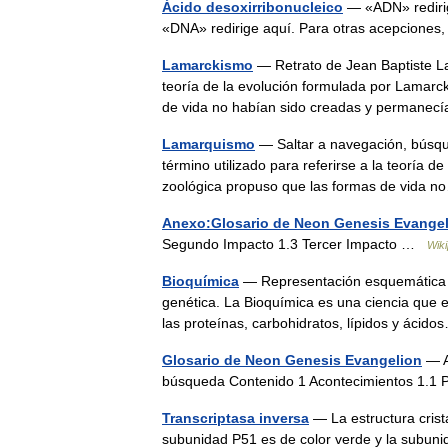
Ácido desoxirribonucleico
— «ADN» redirig
«DNA» redirige aquí. Para otras acepcion
Lamarckismo
— Retrato de Jean Baptiste Lam
teoría de la evolución formulada por Lamarck
de vida no habían sido creadas y perman
Lamarquismo
— Saltar a navegación, búsqu
término utilizado para referirse a la teoría d
zoológica propuso que las formas de vida
Anexo:Glosario de Neon Genesis Evange
Segundo Impacto 1.3 Tercer Impacto …
Wiki
Bioquímica
— Representación esquemática d
genética. La Bioquímica es una ciencia que e
las proteínas, carbohidratos, lípidos y ác
Glosario de Neon Genesis Evangelion
— A
búsqueda Contenido 1 Acontecimientos 1.1
Transcriptasa inversa
— La estructura crista
subunidad P51 es de color verde y la subun