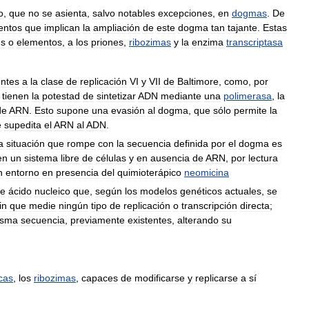
o
,
que
no
se
asienta
,
salvo
notables
excepciones
,
en
dogmas
.
De
entos
que
implican
la
ampliación
de
este
dogma
tan
tajante
.
Estas
es
o
elementos
,
a
los
priones
,
ribozimas
y
la
enzima
transcriptasa
entes
a
la
clase
de
replicación
VI
y
VII
de
Baltimore
,
como
,
por
,
tienen
la
potestad
de
sintetizar
ADN
mediante
una
polimerasa
,
la
de
ARN
.
Esto
supone
una
evasión
al
dogma
,
que
sólo
permite
la
e
supedita
el
ARN
al
ADN
.
a
situación
que
rompe
con
la
secuencia
definida
por
el
dogma
es
en
un
sistema
libre
de
células
y
en
ausencia
de
ARN
,
por
lectura
n
entorno
en
presencia
del
quimioterápico
neomicina
e
ácido
nucleico
que
,
según
los
modelos
genéticos
actuales
,
se
in
que
medie
ningún
tipo
de
replicación
o
transcripción
directa
;
isma
secuencia
,
previamente
existentes
,
alterando
su
icas
,
los
ribozimas
,
capaces
de
modificarse
y
replicarse
a
sí