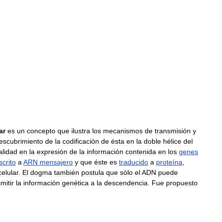
ar
es
un
concepto
que
ilustra
los
mecanismos
de
transmisión
y
escubrimiento
de
la
codificación
de
ésta
en
la
doble
hélice
del
alidad
en
la
expresión
de
la
información
contenida
en
los
genes
scrito
a
ARN
mensajero
y
que
éste
es
traducido
a
proteína
,
celular
.
El
dogma
también
postula
que
sólo
el
ADN
puede
mitir
la
información
genética
a
la
descendencia
.
Fue
propuesto