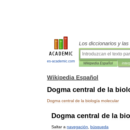
Los diccionarios y la
es-academic.com
Wikipedia Español
inter
Wikipedia Español
Dogma central de la biol
Dogma
central
de
la
biología
molecular
Dogma
central
de
la
bio
Saltar
a
navegación
,
búsqueda