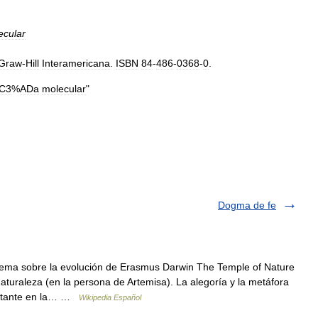
ecular
Graw
-
Hill
Interamericana
.
ISBN
84
-
486
-
0368
-
0
.
C3
%
ADa
molecular
"
Dogma de fe
ema sobre la evolución de Erasmus Darwin The Temple of Nature
naturaleza (en la persona de Artemisa). La alegoría y la metáfora
rtante en la… …
Wikipedia Español