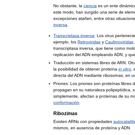
No
obstante
,
la
ciencia
es
un
ente
dinámic
este
modo
,
han
surgido
una
serie
de
elem
excepciones
atañen
,
entre
otras
situacion
inversa
.
Transcriptasa
inversa
:
Los
virus
perteneci
ejemplo
,
los
Retroviridae
y
Caulimoviridae
transcriptasa
inversa
,
que
tiene
como
mol
replicación
del
ADN
empleando
ADN
,
y
qu
Traducción
en
sistemas
libres
de
ARN:
Otr
la
posibilidad
de
obtener
proteína
in
vitro
,
directa
del
ADN
mediante
ribosomas
,
en
u
Priones:
Los
priones
son
proteínas
libres
d
propagan
en
su
naturaleza
polipeptídica
,
s
simplemente
,
afectan
a
proteínas
de
su
m
conformación
.
Ribozimas
Existen
ARNs
con
propiedades
autocatalít
mismos
,
en
ausencia
de
proteína
y
ADN
.