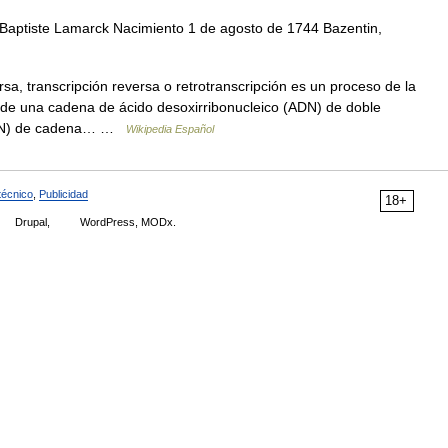
Baptiste Lamarck Nacimiento 1 de agosto de 1744 Bazentin,
sa, transcripción reversa o retrotranscripción es un proceso de la
n de una cadena de ácido desoxirribonucleico (ADN) de doble
 (ARN) de cadena… …
Wikipedia Español
técnico
,
Publicidad
18+
Drupal,
WordPress, MODx.