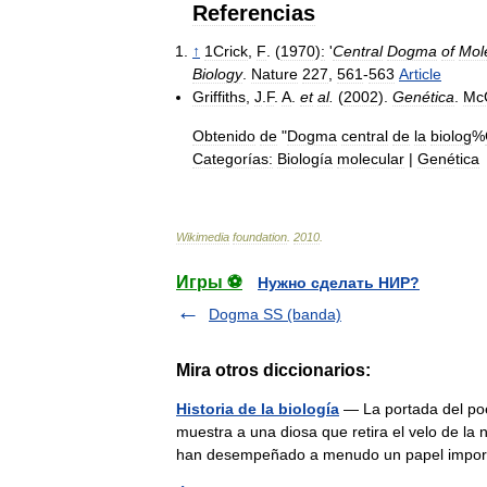
Referencias
↑
1Crick
,
F
. (
1970
)
:
'
Central
Dogma
of
Mol
Biology
.
Nature
227
,
561
-
563
Article
Griffiths
,
J
.
F
.
A
.
et
al
.
(
2002
).
Genética
.
Mc
Obtenido
de
"
Dogma
central
de
la
biolog
%
Categorías:
Biología
molecular
|
Genética
Wikimedia
foundation
.
2010
.
Игры ⚽
Нужно сделать НИР?
Dogma SS (banda)
Mira otros diccionarios:
Historia de la biología
— La portada del po
muestra a una diosa que retira el velo de la 
han desempeñado a menudo un papel impo