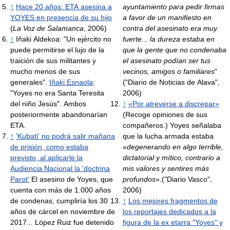
↑
Hace 20 años: ETA asesina a
ayuntamiento para pedir firmas
YOYES en presencia de su hijo
a favor de un manifiesto en
(
La Voz de Salamanca
, 2006)
contra del asesinato era muy
↑
Iñaki Aldekoa: "Un ejército no
fuerte... la dureza estaba en
puede permitirse el lujo de la
que la gente que no condenaba
traición de sus militantes y
el asesinato podían ser tus
mucho menos de sus
vecinos, amigos o familiares
"
generales".
Iñaki Esnaola
:
("Diario de Noticias de Alava",
"Yoyes no era Santa Teresita
2006)
del niño Jesús". Ambos
↑
«Por atreverse a discrepar»
posteriormente abandonarían
(Recoge opiniones de sus
ETA.
compañeros.) Yoyes señalaba
↑
'Kubati' no podrá salir mañana
que la lucha armada estaba
de prisión, como estaba
«
degenerando en algo terrible,
previsto, al aplicarle la
dictatorial y mítico, contrario a
Audiencia Nacional la 'doctrina
mis valores y sentires más
Parot'
El asesino de Yoyes, que
profundos
».("Diario Vasco",
cuenta con más de 1.000 años
2006)
de condenas, cumpliría los 30
↑
Los mejores fragmentos de
años de cárcel en noviembre de
los reportajes dedicados a la
2017... López Ruiz fue detenido
figura de la ex etarra "Yoyes" y