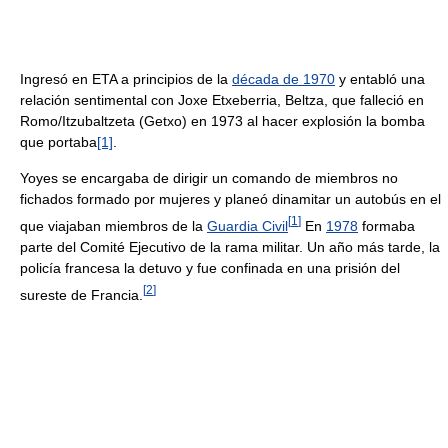
Ingresó en ETA a principios de la
década de 1970
y entabló una
relación sentimental con Joxe Etxeberria, Beltza, que falleció en
Romo/Itzubaltzeta (Getxo) en 1973 al hacer explosión la bomba
que portaba
[1]
.
Yoyes se encargaba de dirigir un comando de miembros no
fichados formado por mujeres y planeó dinamitar un autobús en el
[
1
]
que viajaban miembros de la
Guardia Civil
En
1978
formaba
parte del Comité Ejecutivo de la rama militar. Un año más tarde, la
policía francesa la detuvo y fue confinada en una prisión del
[
2
]
sureste de Francia.