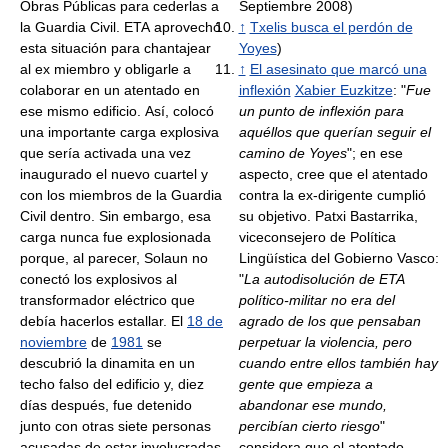
Obras Públicas para cederlas a
Septiembre 2008)
la Guardia Civil. ETA aprovechó
↑
Txelis busca el perdón de
esta situación para chantajear
Yoyes
)
al ex miembro y obligarle a
↑
El asesinato que marcó una
colaborar en un atentado en
inflexión
Xabier Euzkitze
: "
Fue
ese mismo edificio. Así, colocó
un punto de inflexión para
una importante carga explosiva
aquéllos que querían seguir el
que sería activada una vez
camino de Yoyes
"; en ese
inaugurado el nuevo cuartel y
aspecto, cree que el atentado
con los miembros de la Guardia
contra la ex-dirigente cumplió
Civil dentro. Sin embargo, esa
su objetivo. Patxi Bastarrika,
carga nunca fue explosionada
viceconsejero de Política
porque, al parecer, Solaun no
Lingüística del Gobierno Vasco:
conectó los explosivos al
"
La autodisolución de ETA
transformador eléctrico que
político-militar no era del
debía hacerlos estallar. El
18 de
agrado de los que pensaban
noviembre
de
1981
se
perpetuar la violencia, pero
descubrió la dinamita en un
cuando entre ellos también hay
techo falso del edificio y, diez
gente que empieza a
días después, fue detenido
abandonar ese mundo,
junto con otras siete personas
percibían cierto riesgo
"
acusadas de estar involucradas
considera que el atentado