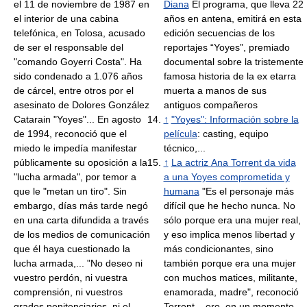
el 11 de noviembre de 1987 en
Diana
El programa, que lleva 22
el interior de una cabina
años en antena, emitirá en esta
telefónica, en Tolosa, acusado
edición secuencias de los
de ser el responsable del
reportajes “Yoyes”, premiado
"comando Goyerri Costa". Ha
documental sobre la tristemente
sido condenado a 1.076 años
famosa historia de la ex etarra
de cárcel, entre otros por el
muerta a manos de sus
asesinato de Dolores González
antiguos compañeros
Catarain "Yoyes"... En agosto
↑
"Yoyes": Información sobre la
de 1994, reconoció que el
película
: casting, equipo
miedo le impedía manifestar
técnico,...
públicamente su oposición a la
↑
La actriz Ana Torrent da vida
"lucha armada", por temor a
a una Yoyes comprometida y
que le "metan un tiro". Sin
humana
"Es el personaje más
embargo, días más tarde negó
difícil que he hecho nunca. No
en una carta difundida a través
sólo porque era una mujer real,
de los medios de comunicación
y eso implica menos libertad y
que él haya cuestionado la
más condicionantes, sino
lucha armada,... "No deseo ni
también porque era una mujer
vuestro perdón, ni vuestra
con muchos matices, militante,
comprensión, ni vuestros
enamorada, madre", reconoció
grados penitenciarios, ni el
Torrent... ero, en un momento