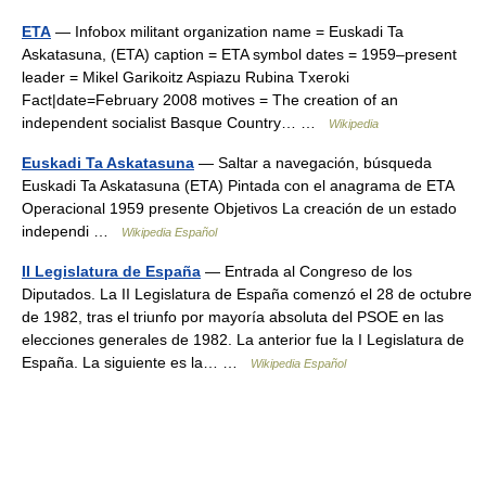
ETA
— Infobox militant organization name = Euskadi Ta
Askatasuna, (ETA) caption = ETA symbol dates = 1959–present
leader = Mikel Garikoitz Aspiazu Rubina Txeroki
Fact|date=February 2008 motives = The creation of an
independent socialist Basque Country… …
Wikipedia
Euskadi Ta Askatasuna
— Saltar a navegación, búsqueda
Euskadi Ta Askatasuna (ETA) Pintada con el anagrama de ETA
Operacional 1959 presente Objetivos La creación de un estado
independi …
Wikipedia Español
II Legislatura de España
— Entrada al Congreso de los
Diputados. La II Legislatura de España comenzó el 28 de octubre
de 1982, tras el triunfo por mayoría absoluta del PSOE en las
elecciones generales de 1982. La anterior fue la I Legislatura de
España. La siguiente es la… …
Wikipedia Español