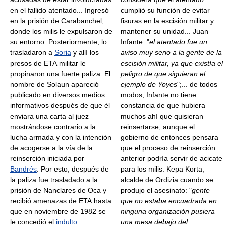
en el fallido atentado... Ingresó
cumplió su función de evitar
en la prisión de Carabanchel,
fisuras en la escisión militar y
donde los milis le expulsaron de
mantener su unidad... Juan
su entorno. Posteriormente, lo
Infante: "
el atentado fue un
trasladaron a
Soria
y allí los
aviso muy serio a la gente de la
presos de ETA militar le
escisión militar, ya que existía el
propinaron una fuerte paliza. El
peligro de que siguieran el
nombre de Solaun apareció
ejemplo de Yoyes
";... de todos
publicado en diversos medios
modos, Infante no tiene
informativos después de que él
constancia de que hubiera
enviara una carta al juez
muchos ahí que quisieran
mostrándose contrario a la
reinsertarse, aunque el
lucha armada y con la intención
gobierno de entonces pensara
de acogerse a la vía de la
que el proceso de reinserción
reinserción iniciada por
anterior podría servir de acicate
Bandrés
. Por esto, después de
para los milis. Kepa Korta,
la paliza fue trasladado a la
alcalde de Ordizia cuando se
prisión de Nanclares de Oca y
produjo el asesinato: "
gente
recibió amenazas de ETA hasta
que no estaba encuadrada en
que en noviembre de 1982 se
ninguna organización pusiera
le concedió el
indulto
una mesa debajo del