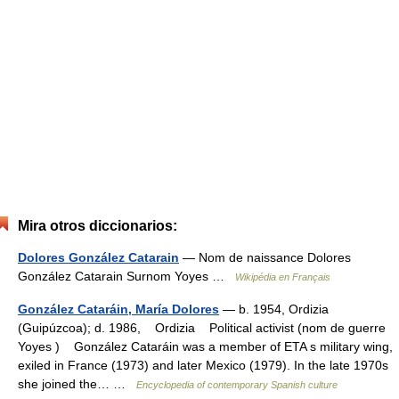
Mira otros diccionarios:
Dolores González Catarain
— Nom de naissance Dolores
González Catarain Surnom Yoyes …
Wikipédia en Français
González Cataráin, María Dolores
— b. 1954, Ordizia
(Guipúzcoa); d. 1986, Ordizia Political activist (nom de guerre
Yoyes ) González Cataráin was a member of ETA s military wing,
exiled in France (1973) and later Mexico (1979). In the late 1970s
she joined the… …
Encyclopedia of contemporary Spanish culture