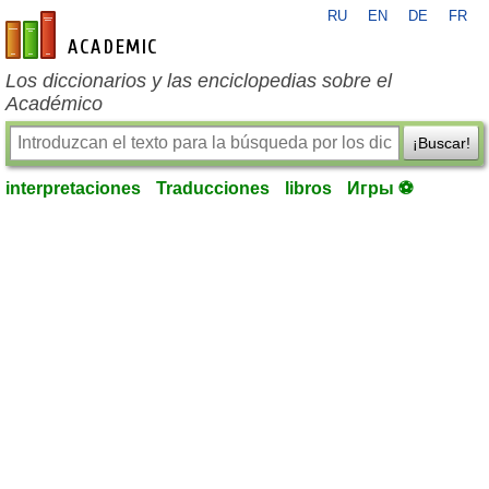
RU
EN
DE
FR
es-academic.com
Los diccionarios y las enciclopedias sobre el
Académico
¡Buscar!
interpretaciones
Traducciones
libros
Игры ⚽