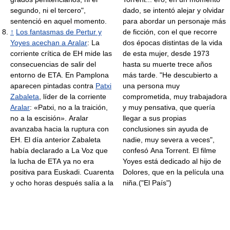
segundo, ni el tercero",
dado, se intentó alejar y olvidar
sentenció en aquel momento.
para abordar un personaje más
↑
Los fantasmas de Pertur y
de ficción, con el que recorre
Yoyes acechan a Aralar
: La
dos épocas distintas de la vida
corriente crítica de EH mide las
de esta mujer, desde 1973
consecuencias de salir del
hasta su muerte trece años
entorno de ETA. En Pamplona
más tarde. "He descubierto a
aparecen pintadas contra
Patxi
una persona muy
Zabaleta
, líder de la corriente
comprometida, muy trabajadora
Aralar
: «Patxi, no a la traición,
y muy pensativa, que quería
no a la escisión». Aralar
llegar a sus propias
avanzaba hacia la ruptura con
conclusiones sin ayuda de
EH. El día anterior Zabaleta
nadie, muy severa a veces",
había declarado a La Voz que
confesó Ana Torrent. El filme
la lucha de ETA ya no era
Yoyes está dedicado al hijo de
positiva para Euskadi. Cuarenta
Dolores, que en la película una
y ocho horas después salía a la
niña.("El País")