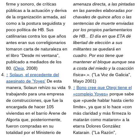
firme y sonoro, de críticas
amenaza directa, a las pintadas
públicas a la actuación y deriva
en las paredes elaboradas por
de la organización armada, así
chavales de quince años o las
como a la postura seguidista y
sentencias de muerte enviadas
poco política de HB. Sus
por los propios parlamentarios
catilinarias contra los que años
de HB... El día en que ETA dé
antes eran sus correligionarios
libertad de elección a sus
tomaron carta de naturaleza en
militantes se quedará en
el libro "Desde mi ventana",
cuadro. Por eso tiene que
publicado a mediados de los
mantener el bloque aunque sea
80. (
Deia
, 2008)
a costa del miedo y la coacción
↑
Solaun, el precedente del
física
».». ("La Voz de Galicia",
asesinato de 'Yoyes'
De esta
Mayo 2001)
manera, Solaun rehízo su vida
↑
Bono cree que Otegi tiene el
trabajando para una empresa
«complejo Yoyes»
porque sabe
de construcciones, que fue la
que «puede hablar hasta cierto
encargada de hacer 105
límite», ya que si lo hace «con
viviendas en el barrio Arene de
más claridad y más firmeza lo
Algorta que, posteriormente,
matarán como mataron» a la
fueron compradas en su
etarra Dolores González
totalidad por el Ministerio de
Katarain. ("La Razón",