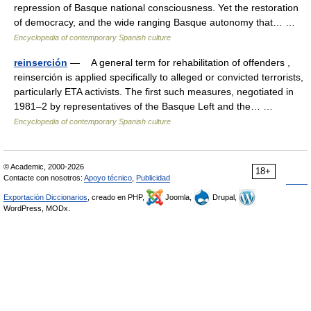
repression of Basque national consciousness. Yet the restoration
of democracy, and the wide ranging Basque autonomy that… …
Encyclopedia of contemporary Spanish culture
reinserción
— A general term for rehabilitation of offenders ,
reinserción is applied specifically to alleged or convicted terrorists,
particularly ETA activists. The first such measures, negotiated in
1981–2 by representatives of the Basque Left and the… …
Encyclopedia of contemporary Spanish culture
© Academic, 2000-2026
18+
Contacte con nosotros:
Apoyo técnico
,
Publicidad
Exportación Diccionarios
, creado en PHP,
Joomla,
Drupal,
WordPress, MODx.