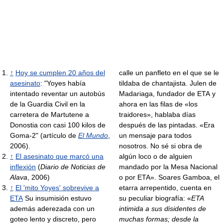
↑
Hoy se cumplen 20 años del
calle un panfleto en el que se le
asesinato
: "Yoyes había
tildaba de chantajista. Julen de
intentado reventar un autobús
Madariaga, fundador de ETA y
de la Guardia Civil en la
ahora en las filas de «los
carretera de Martutene a
traidores», hablaba días
Donostia con casi 100 kilos de
después de las pintadas. «Era
Goma-2" (artículo de
El Mundo
,
un mensaje para todos
2006).
nosotros. No sé si obra de
↑
El asesinato que marcó una
algún loco o de alguien
inflexión
(
Diario de Noticias de
mandado por la Mesa Nacional
Alava
, 2006)
o por ETA». Soares Gamboa, el
↑
El 'mito Yoyes' sobrevive a
etarra arrepentido, cuenta en
ETA
Su insumisión estuvo
su peculiar biografía: «
ETA
además aderezada con un
intimida a sus disidentes de
goteo lento y discreto, pero
muchas formas; desde la