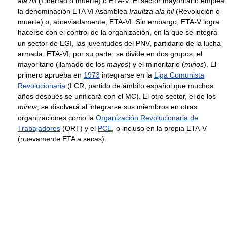
ala hil
(Libertad o muerte) o ETA-V. El sector mayoritario emplea
la denominación ETA VI Asamblea
Iraultza ala hil
(Revolución o
muerte) o, abreviadamente, ETA-VI. Sin embargo, ETA-V logra
hacerse con el control de la organización, en la que se integra
un sector de EGI, las juventudes del PNV, partidario de la lucha
armada. ETA-VI, por su parte, se divide en dos grupos, el
mayoritario (llamado de los
mayos
) y el minoritario (
minos
). El
primero aprueba en
1973
integrarse en la
Liga Comunista
Revolucionaria
(LCR, partido de ámbito español que muchos
años después se unificará con el MC). El otro sector, el de los
minos
, se disolverá al integrarse sus miembros en otras
organizaciones como la
Organización Revolucionaria de
Trabajadores
(ORT) y el
PCE
, o incluso en la propia ETA-V
(nuevamente ETA a secas).