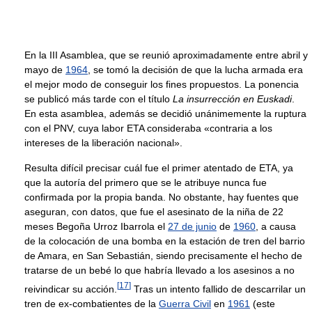
En la III Asamblea, que se reunió aproximadamente entre abril y
mayo de
1964
, se tomó la decisión de que la lucha armada era
el mejor modo de conseguir los fines propuestos. La ponencia
se publicó más tarde con el título
La insurrección en Euskadi
.
En esta asamblea, además se decidió unánimemente la ruptura
con el PNV, cuya labor ETA consideraba «contraria a los
intereses de la liberación nacional».
Resulta difícil precisar cuál fue el primer atentado de ETA, ya
que la autoría del primero que se le atribuye nunca fue
confirmada por la propia banda. No obstante, hay fuentes que
aseguran, con datos, que fue el asesinato de la niña de 22
meses Begoña Urroz Ibarrola el
27 de junio
de
1960
, a causa
de la colocación de una bomba en la estación de tren del barrio
de Amara, en San Sebastián, siendo precisamente el hecho de
tratarse de un bebé lo que habría llevado a los asesinos a no
[
17
]
reivindicar su acción.
Tras un intento fallido de descarrilar un
tren de ex-combatientes de la
Guerra Civil
en
1961
(este