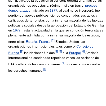
significativa de la población al ser considerada una más de las
organizaciones opuestas al régimen, si bien tras el
proceso
democratizador
iniciado en
1977
, al cual no se incorporó, fue
perdiendo apoyos públicos, siendo condenados sus actos y
calificados de terroristas por la inmensa mayoría de las fuerzas
políticas y sociales desde la aprobación del Estatuto de Gernika
en
1979
hasta la actualidad en la que su condición terrorista es
plenamente admitida por la inmensa mayoría de los estados,
[
2
]
entre ellos;
España
,
Francia
,
Estados Unidos, las
organizaciones internacionales tales como el
Consejo de
[
3
]
[
4
]
[
5
]
[
6
]
Europa
,
las Naciones Unidas
o la
Europol
.
Amnistía
Internacional ha condenado repetidas veces las acciones de
[
7
]
ETA, calificándolas como crímenes
o graves abusos contra
[
8
]
los derechos humanos.