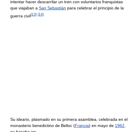
intentar hacer descarrilar un tren con voluntarios franquistas
que viajaban a
San Sebastián
para celebrar el principio de la
[
13
]
[
14
]
guerra civil
Su ideario, plasmado en su primera asamblea, celebrada en el
monasterio benedictino de Belloc (
Francia
) en mayo de
1962
,
se basaba en: