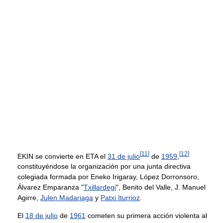
[
11
]
[
12
]
EKIN se convierte en ETA el
31 de julio
de
1959
,
constituyéndose la organización por una junta directiva
colegiada formada por Eneko Irigaray, López Dorronsoro,
Álvarez Emparanza "
Txillardegi
", Benito del Valle, J. Manuel
Agirre,
Julen Madariaga
y
Patxi Iturrioz
.
El
18 de julio
de
1961
cometen su primera acción violenta al