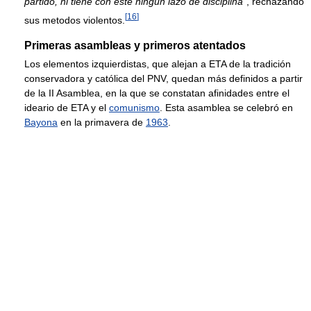
partido, ni tiene con éste ningún lazo de disciplina
", rechazándo
[
16
]
sus metodos violentos.
Primeras asambleas y primeros atentados
Los elementos izquierdistas, que alejan a ETA de la tradición
conservadora y católica del PNV, quedan más definidos a partir
de la II Asamblea, en la que se constatan afinidades entre el
ideario de ETA y el
comunismo
. Esta asamblea se celebró en
Bayona
en la primavera de
1963
.