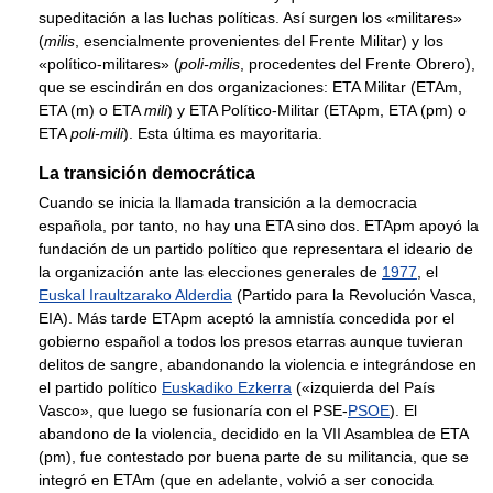
supeditación a las luchas políticas. Así surgen los «militares»
(
milis
, esencialmente provenientes del Frente Militar) y los
«político-militares» (
poli-milis
, procedentes del Frente Obrero),
que se escindirán en dos organizaciones: ETA Militar (ETAm,
ETA (m) o ETA
mili
) y ETA Político-Militar (ETApm, ETA (pm) o
ETA
poli-mili
). Esta última es mayoritaria.
La transición democrática
Cuando se inicia la llamada transición a la democracia
española, por tanto, no hay una ETA sino dos. ETApm apoyó la
fundación de un partido político que representara el ideario de
la organización ante las elecciones generales de
1977
, el
Euskal Iraultzarako Alderdia
(Partido para la Revolución Vasca,
EIA). Más tarde ETApm aceptó la amnistía concedida por el
gobierno español a todos los presos etarras aunque tuvieran
delitos de sangre, abandonando la violencia e integrándose en
el partido político
Euskadiko Ezkerra
(«izquierda del País
Vasco», que luego se fusionaría con el PSE-
PSOE
). El
abandono de la violencia, decidido en la VII Asamblea de ETA
(pm), fue contestado por buena parte de su militancia, que se
integró en ETAm (que en adelante, volvió a ser conocida