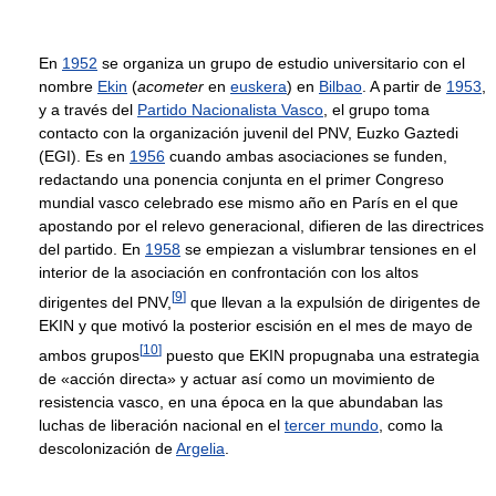
En
1952
se organiza un grupo de estudio universitario con el
nombre
Ekin
(
acometer
en
euskera
) en
Bilbao
. A partir de
1953
,
y a través del
Partido Nacionalista Vasco
, el grupo toma
contacto con la organización juvenil del PNV, Euzko Gaztedi
(EGI). Es en
1956
cuando ambas asociaciones se funden,
redactando una ponencia conjunta en el primer Congreso
mundial vasco celebrado ese mismo año en París en el que
apostando por el relevo generacional, difieren de las directrices
del partido. En
1958
se empiezan a vislumbrar tensiones en el
interior de la asociación en confrontación con los altos
[
9
]
dirigentes del PNV,
que llevan a la expulsión de dirigentes de
EKIN y que motivó la posterior escisión en el mes de mayo de
[
10
]
ambos grupos
puesto que EKIN propugnaba una estrategia
de «acción directa» y actuar así como un movimiento de
resistencia vasco, en una época en la que abundaban las
luchas de liberación nacional en el
tercer mundo
, como la
descolonización de
Argelia
.