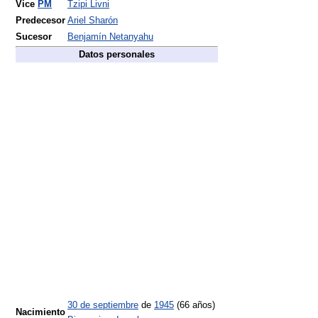
Vice
PM
Tzipi Livni
Predecesor
Ariel Sharón
Sucesor
Benjamín Netanyahu
Datos personales
30 de septiembre
de
1945
(66 años)
Nacimiento