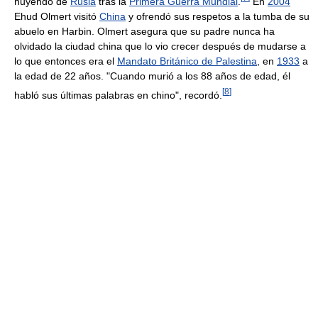
huyendo de
Rusia
tras la
Primera Guerra Mundial
.
En
2004
Ehud Olmert visitó
China
y ofrendó sus respetos a la tumba de su
abuelo en Harbin. Olmert asegura que su padre nunca ha
olvidado la ciudad china que lo vio crecer después de mudarse a
lo que entonces era el
Mandato Británico de Palestina
, en
1933
a
la edad de 22 años. "Cuando murió a los 88 años de edad, él
[
8
]
habló sus últimas palabras en chino", recordó.