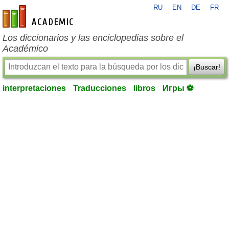
RU
EN
DE
FR
es-academic.com
Los diccionarios y las enciclopedias sobre el
Académico
¡Buscar!
interpretaciones
Traducciones
libros
Игры ⚽