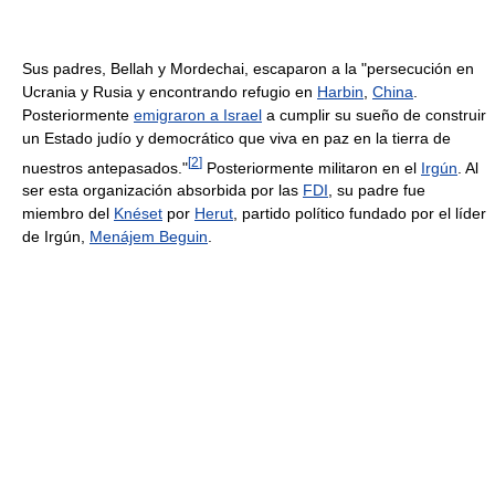
Sus padres, Bellah y Mordechai, escaparon a la "persecución en
Ucrania y Rusia y encontrando refugio en
Harbin
,
China
.
Posteriormente
emigraron a Israel
a cumplir su sueño de construir
un Estado judío y democrático que viva en paz en la tierra de
[
2
]
nuestros antepasados."
Posteriormente militaron en el
Irgún
. Al
ser esta organización absorbida por las
FDI
, su padre fue
miembro del
Knéset
por
Herut
, partido político fundado por el líder
de Irgún,
Menájem Beguin
.