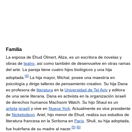
Familia
La esposa de Ehud Olmert, Aliza, es un escritora de novelas y
obras de
teatro
, así como también de desenvuelve en otras ramas
del arte. La pareja tiene cuatro hijos biológicos y una hija
[
4
]
adoptada.
La hija mayor, Michal, posee una maestría en
psicología y dirige talleres de pensamiento creativo. Su hija Dana
es profesora de
literatura
en la
Universidad de Tel Aviv
y editora
de una serie literaria. Dana es activista en la organización israelí
de derechos humanos Machsom Watch. Su hijo Shaul es un
artista
israelí
y vive en
Nueva York
. Actualmente es vice presidente
de
Nickelodeon
. Ariel, hijo menor de Ehud, realiza sus estudios de
literatura francesa en la Sorbona en
París
. Shuli, su hija adoptada,
[
5
]
[
6
]
fue huérfana de su madre al nacer.