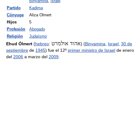
Binyamina
,
Israel
Partido
Kadima
Cónyuge
Aliza Olmert
Hijos
5
Profesión
Abogado
Religión
Judaísmo
אהוד אולמרט
Ehud Ólmert
(
hebreo
:
‎) (
Binyamina
,
Israel
,
30 de
septiembre
de
1945
) fue el 12º
primer ministro de Israel
de enero
del
2006
a marzo del
2009
.