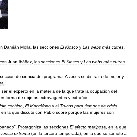
on
Damián
Molla
,
las
secciones
El
Kiosco
y
Las
webs
más
cutres
.
con
Juan
Ibáñez
,
las
secciones
El
Kiosco
y
Las
webs
más
cutres
.
sección
de
ciencia
del
programa
.
A
veces
se
disfraza
de
mujer
y
na
.
e
ser
el
experto
en
la
materia
de
la
que
trate
la
ocupación
del
en
forma
de
objetos
extravagantes
y
extraños
.
idio
cochino
,
El
Macrófono
y
el
Trucos
para
tiempos
de
crisis
.
,
en
la
que
discute
con
Pablo
sobre
porque
las
mujeres
son
panado
".
Protagoniza
las
secciones
El
efecto
mariposa
,
en
la
que
ivencia
extrema
(
en
la
tercera
temporada
),
en
la
que
se
somete
a