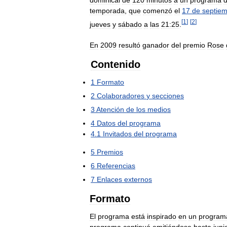
dominical
de
120
minutos
a
un
programa
d
temporada
,
que
comenzó
el
17
de
septie
[
1
]
[
2
]
jueves
y
sábado
a
las
21:25
.
En
2009
resultó
ganador
del
premio
Rose
Contenido
1
Formato
2
Colaboradores
y
secciones
3
Atención
de
los
medios
4
Datos
del
programa
4
.
1
Invitados
del
programa
5
Premios
6
Referencias
7
Enlaces
externos
Formato
El
programa
está
inspirado
en
un
program