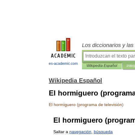
Los diccionarios y la
es-academic.com
Wikipedia Español
inter
Wikipedia Español
El hormiguero (programa 
El
hormiguero
(
programa
de
televisión
)
El
hormiguero
(
progra
Saltar
a
navegación
,
búsqueda