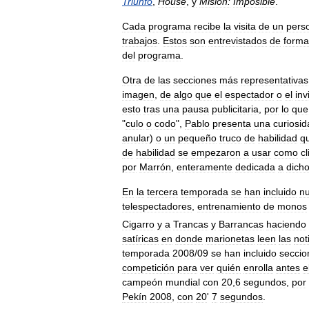
Triunfo
,
House
,
y
Misión:
Imposible
.
Cada
programa
recibe
la
visita
de
un
pers
trabajos
.
Estos
son
entrevistados
de
forma
del
programa
.
Otra
de
las
secciones
más
representativas
imagen
,
de
algo
que
el
espectador
o
el
inv
esto
tras
una
pausa
publicitaria
,
por
lo
que
"
culo
o
codo
",
Pablo
presenta
una
curiosid
anular
)
o
un
pequeño
truco
de
habilidad
q
de
habilidad
se
empezaron
a
usar
como
c
por
Marrón
,
enteramente
dedicada
a
dich
En
la
tercera
temporada
se
han
incluido
n
telespectadores
,
entrenamiento
de
monos
Cigarro
y
a
Trancas
y
Barrancas
haciendo
satíricas
en
donde
marionetas
leen
las
not
temporada
2008
/
09
se
han
incluido
seccio
competición
para
ver
quién
enrolla
antes
e
campeón
mundial
con
20
,
6
segundos
,
por
Pekín
2008
,
con
20
'
7
segundos
.