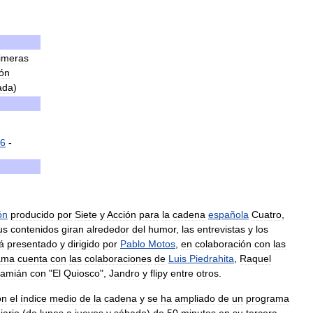
imeras
ón
ada
)
6
-
ón
producido
por
Siete
y
Acción
para
la
cadena
española
Cuatro
,
us
contenidos
giran
alrededor
del
humor
,
las
entrevistas
y
los
á
presentado
y
dirigido
por
Pablo
Motos
,
en
colaboración
con
las
ama
cuenta
con
las
colaboraciones
de
Luis
Piedrahita
,
Raquel
amián
con
"
El
Quiosco
",
Jandro
y
flipy
entre
otros
.
on
el
índice
medio
de
la
cadena
y
se
ha
ampliado
de
un
programa