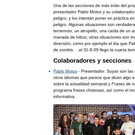
Una
de
las
secciones
de
más
éxito
del
pro
presentador
Pablo
Motos
y
su
colaborador
peligro
,
y
los
intentan
poner
en
práctica
en
peligro
.
Algunas
situaciones
son
verdader
terremoto
,
un
atropello
,
una
caída
de
un
a
manada
de
lobos
;
otras
situaciones
son
im
diversión
,
como
por
ejemplo
el
día
que
Pa
de
zombis
. ...
el
31
-
8
-
09
llego
la
cuarta
tem
Colaboradores
y
secciones
Pablo
Motos
-
Presentador
.
Suyas
son
las
otros
idiomas
que
parece
que
dicen
algo
e
sobre
la
actualidad
semanal
y
Frases
de
n
programa
frases
chistosas
,
así
como
el
mo
informativa
.