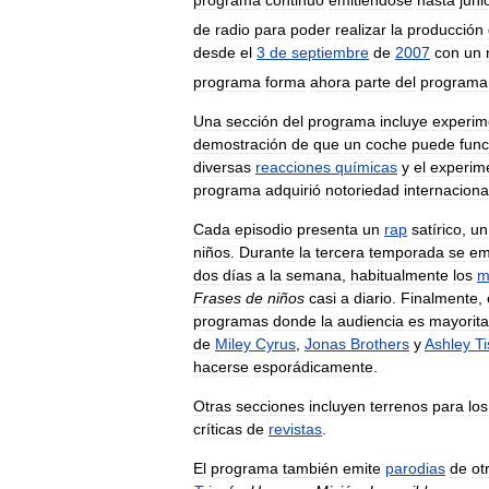
programa
continuó
emitiéndose
hasta
juni
de
radio
para
poder
realizar
la
producción
desde
el
3
de
septiembre
de
2007
con
un
programa
forma
ahora
parte
del
programa
Una
sección
del
programa
incluye
experim
demostración
de
que
un
coche
puede
func
diversas
reacciones
químicas
y
el
experim
programa
adquirió
notoriedad
internaciona
Cada
episodio
presenta
un
rap
satírico
,
un
niños
.
Durante
la
tercera
temporada
se
em
dos
días
a
la
semana
,
habitualmente
los
m
Frases
de
niños
casi
a
diario
.
Finalmente
,
programas
donde
la
audiencia
es
mayorit
de
Miley
Cyrus
,
Jonas
Brothers
y
Ashley
Ti
hacerse
esporádicamente
.
Otras
secciones
incluyen
terrenos
para
los
críticas
de
revistas
.
El
programa
también
emite
parodias
de
ot