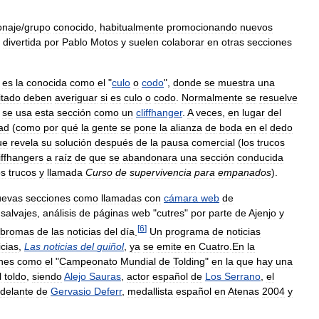
onaje
/
grupo
conocido
,
habitualmente
promocionando
nuevos
divertida
por
Pablo
Motos
y
suelen
colaborar
en
otras
secciones
es
la
conocida
como
el
"
culo
o
codo
",
donde
se
muestra
una
itado
deben
averiguar
si
es
culo
o
codo
.
Normalmente
se
resuelve
se
usa
esta
sección
como
un
cliffhanger
.
A
veces
,
en
lugar
del
ad
(
como
por
qué
la
gente
se
pone
la
alianza
de
boda
en
el
dedo
ue
revela
su
solución
después
de
la
pausa
comercial
(
los
trucos
liffhangers
a
raíz
de
que
se
abandonara
una
sección
conducida
os
trucos
y
llamada
Curso
de
supervivencia
para
empanados
).
uevas
secciones
como
llamadas
con
cámara
web
de
salvajes
,
análisis
de
páginas
web
"
cutres
"
por
parte
de
Ajenjo
y
[
6
]
bromas
de
las
noticias
del
día
.
Un
programa
de
noticias
icias
,
Las
noticias
del
guiñol
,
ya
se
emite
en
Cuatro
.
En
la
nes
como
el
"
Campeonato
Mundial
de
Tolding
"
en
la
que
hay
una
l
toldo
,
siendo
Alejo
Sauras
,
actor
español
de
Los
Serrano
,
el
delante
de
Gervasio
Deferr
,
medallista
español
en
Atenas
2004
y