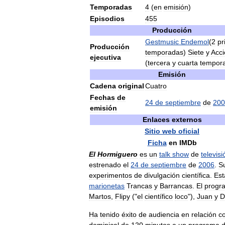
Temporadas
4
(
en
emisión
)
Episodios
455
Producción
Gestmusic
Endemol
(
2
pr
Producción
temporadas
)
Siete
y
Acci
ejecutiva
(
tercera
y
cuarta
tempor
Emisión
Cadena
original
Cuatro
Fechas
de
24
de
septiembre
de
200
emisión
Enlaces
externos
Sitio
web
oficial
Ficha
en
IMDb
El
Hormiguero
es
un
talk
show
de
televisi
estrenado
el
24
de
septiembre
de
2006
.
S
experimentos
de
divulgación
científica
.
Est
marionetas
Trancas
y
Barrancas
.
El
progr
Martos
,
Flipy
("
el
científico
loco
"),
Juan
y
D
Ha
tenido
éxito
de
audiencia
en
relación
c