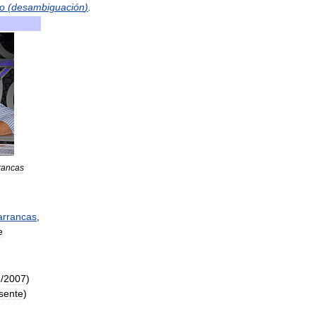
o
(
desambiguación
)
.
rancas
arrancas
,
e
5
/
2007
)
sente
)