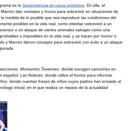
grama
es
la
Supervivencia
en
casos
extremos
.
En
ella
,
el
Marrón
dan
consejos
y
trucos
para
sobrevivir
en
situaciones
de
la
medida
de
lo
posible
que
sea
reproducir
las
condiciones
del
amente
posibles
en
la
vida
real
,
como
intentar
sobrevivir
a
un
scensor
o
un
ataque
de
ciertos
animales
salvajes
como
una
probables
o
imposibles
en
la
vida
real
,
y
se
hacen
por
humor
o
blo
y
Marrón
dieron
consejos
para
sobrevivir
con
éxito
a
un
ataque
porada
secciones:
Momentos
Tenientes
:
donde
escogen
canciones
en
n
español
;
Las
Noticias
:
donde
utiliza
el
humor
para
informar
iños
:
donde
cuentan
frases
de
niños
cuyos
padres
han
enviado
al
nólogo
inicial
,
en
el
que
realiza
un
repaso
de
la
actualidad