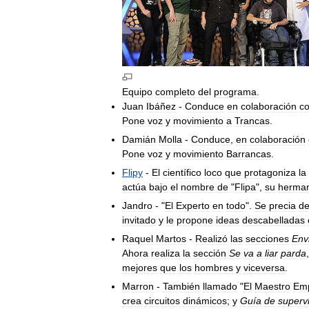
Equipo
completo
del
programa
.
Juan
Ibáñez
-
Conduce
en
colaboración
c
Pone
voz
y
movimiento
a
Trancas
.
Damián
Molla
-
Conduce
,
en
colaboración
Pone
voz
y
movimiento
Barrancas
.
Flipy
-
El
científico
loco
que
protagoniza
la
actúa
bajo
el
nombre
de
"
Flipa
",
su
herma
Jandro
- "
El
Experto
en
todo
".
Se
precia
d
invitado
y
le
propone
ideas
descabelladas
Raquel
Martos
-
Realizó
las
secciones
Env
Ahora
realiza
la
sección
Se
va
a
liar
parda
mejores
que
los
hombres
y
viceversa
.
Marron
-
También
llamado
"
El
Maestro
Em
crea
circuitos
dinámicos
;
y
Guía
de
superv