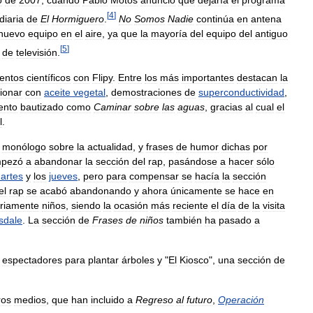
o
de
2007
,
cuando
Pablo
Motos
anunció
que
dejaría
el
programa
[
4
]
diaria
de
El
Hormiguero
.
No
Somos
Nadie
continúa
en
antena
nuevo
equipo
en
el
aire
,
ya
que
la
mayoría
del
equipo
del
antiguo
[
5
]
de
televisión
.
entos
científicos
con
Flipy
.
Entre
los
más
importantes
destacan
la
ionar
con
aceite
vegetal
,
demostraciones
de
superconductividad
,
ento
bautizado
como
Caminar
sobre
las
aguas
,
gracias
al
cual
el
l
.
monólogo
sobre
la
actualidad
,
y
frases
de
humor
dichas
por
pezó
a
abandonar
la
sección
del
rap
,
pasándose
a
hacer
sólo
artes
y
los
jueves
,
pero
para
compensar
se
hacía
la
sección
el
rap
se
acabó
abandonando
y
ahora
únicamente
se
hace
en
ariamente
niños
,
siendo
la
ocasión
más
reciente
el
día
de
la
visita
sdale
.
La
sección
de
Frases
de
niños
también
ha
pasado
a
espectadores
para
plantar
árboles
y
"
El
Kiosco
",
una
sección
de
ros
medios
,
que
han
incluido
a
Regreso
al
futuro
,
Operación