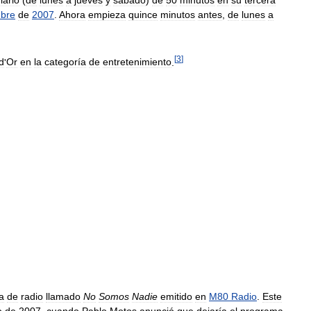
iario
(
de
lunes
a
jueves
y
sábado
)
de
50
minutos
en
su
tercera
mbre
de
2007
.
Ahora
empieza
quince
minutos
antes
,
de
lunes
a
[
3
]
d
'
Or
en
la
categoría
de
entretenimiento
.
a
de
radio
llamado
No
Somos
Nadie
emitido
en
M80
Radio
.
Este