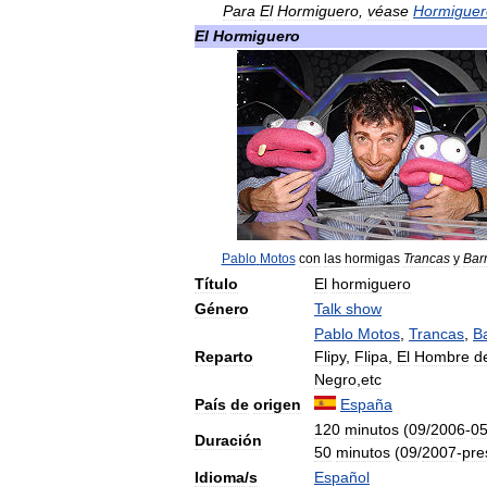
Para
El
Hormiguero
,
véase
Hormiguer
El
Hormiguero
Pablo
Motos
con
las
hormigas
Trancas
y
Bar
Título
El
hormiguero
Género
Talk
show
Pablo
Motos
,
Trancas
,
B
Reparto
Flipy
,
Flipa
,
El
Hombre
d
Negro
,
etc
País
de
origen
España
120
minutos
(
09
/
2006
-
0
Duración
50
minutos
(
09
/
2007
-
pre
Idioma
/
s
Español