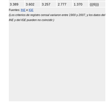
3.389
3.602
3.257
2.777
1.370
{{{6}}}
Fuentes:
INE
e
IGE
(Los criterios de registro censal variaron entre 1900 y 2007, y los datos del
INE y del IGE pueden no coincidir.)