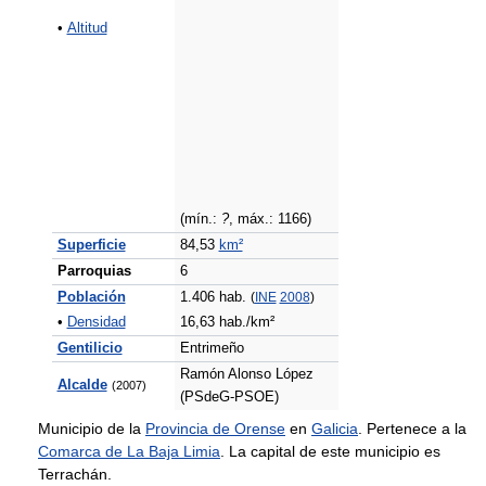
•
Altitud
(mín.:
?
, máx.: 1166)
Superficie
84,53
km²
Parroquias
6
Población
1.406 hab.
(
INE
2008
)
•
Densidad
16,63 hab./km²
Gentilicio
Entrimeño
Ramón Alonso López
Alcalde
(2007)
(PSdeG-PSOE)
Municipio de la
Provincia de Orense
en
Galicia
. Pertenece a la
Comarca de La Baja Limia
. La capital de este municipio es
Terrachán.