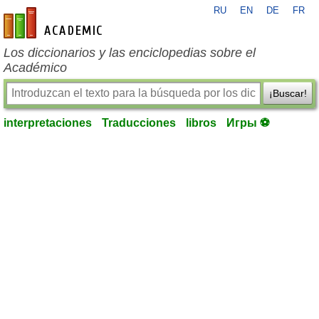
RU
EN
DE
FR
es-academic.com
Los diccionarios y las enciclopedias sobre el
Académico
¡Buscar!
interpretaciones
Traducciones
libros
Игры ⚽