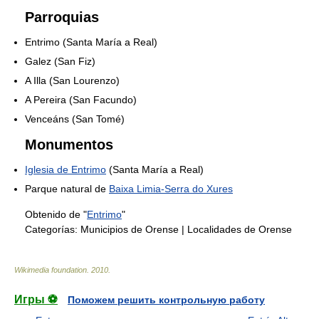
Parroquias
Entrimo (Santa María a Real)
Galez (San Fiz)
A Illa (San Lourenzo)
A Pereira (San Facundo)
Venceáns (San Tomé)
Monumentos
Iglesia de Entrimo
(Santa María a Real)
Parque natural de
Baixa Limia-Serra do Xures
Obtenido de "
Entrimo
"
Categorías:
Municipios de Orense
|
Localidades de Orense
Wikimedia foundation
.
2010
.
Игры ⚽
Поможем решить контрольную работу