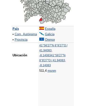
País
España
•
Com. Autónoma
Galicia
•
Provincia
Orense
41°56′27″N
8°8′27″O
/
41.94083
,
Ubicación
-8.14083
41°56′27″N
8°8′27″O
/
41.94083
,
-8.14083
511,4
msnm