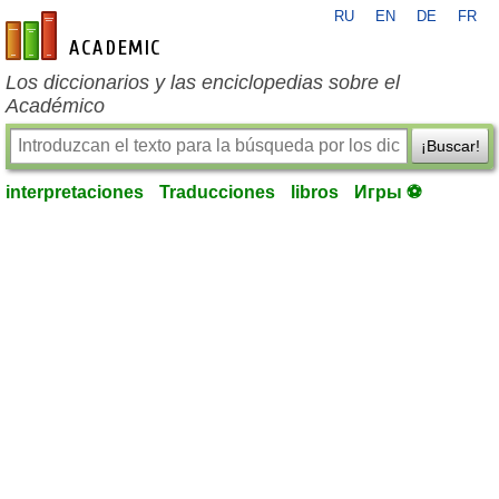
RU
EN
DE
FR
es-academic.com
Los diccionarios y las enciclopedias sobre el
Académico
¡Buscar!
interpretaciones
Traducciones
libros
Игры ⚽