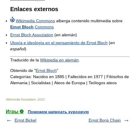
Enlaces externos
Wikimedia Commons
alberga contenido multimedia sobre
Ernst Bloch
.
Commons
Ernst Bloch Assoziation
(
en alemán
)
Utopía e ideología en el pensamiento de Ernst Bloch
(
en
español
)
Traducido de la
Wikipedia en alemán
.
Obtenido de "
Ernst Bloch
"
Categorías:
Nacidos en 1885
|
Fallecidos en 1977
|
Filósofos de
Alemania
|
Socialistas
|
Ateos de Europa
|
Teólogos ateos
Wikimedia foundation
.
2010
.
Игры ⚽
Поможем написать курсовую
Ernst Bickel
Ernst Boris Chain