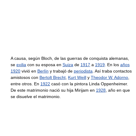
A causa, según Bloch, de las guerras de conquista alemanas,
se
exilia
con su esposa en
Suiza
de
1917
a
1919
. En los
años
1920
vivió en
Berlín
y trabajó de
periodista
. Así traba contactos
amistosos con
Bertolt Brecht
,
Kurt Weill
y
Theodor W. Adorno
,
entre otros. En
1922
casó con la pintora Linda Oppenheimer.
De este matrimonio nació su hija Mirijam en
1928
, año en que
se disuelve el matrimonio.