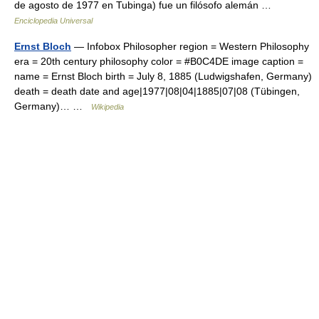
de agosto de 1977 en Tubinga) fue un filósofo alemán …
Enciclopedia Universal
Ernst Bloch
— Infobox Philosopher region = Western Philosophy
era = 20th century philosophy color = #B0C4DE image caption =
name = Ernst Bloch birth = July 8, 1885 (Ludwigshafen, Germany)
death = death date and age|1977|08|04|1885|07|08 (Tübingen,
Germany)… …
Wikipedia