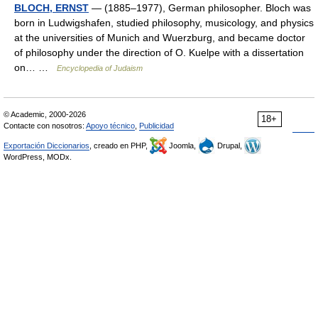
BLOCH, ERNST
— (1885–1977), German philosopher. Bloch was
born in Ludwigshafen, studied philosophy, musicology, and physics
at the universities of Munich and Wuerzburg, and became doctor
of philosophy under the direction of O. Kuelpe with a dissertation
on… …
Encyclopedia of Judaism
© Academic, 2000-2026
18+
Contacte con nosotros:
Apoyo técnico
,
Publicidad
Exportación Diccionarios
, creado en PHP,
Joomla,
Drupal,
WordPress, MODx.