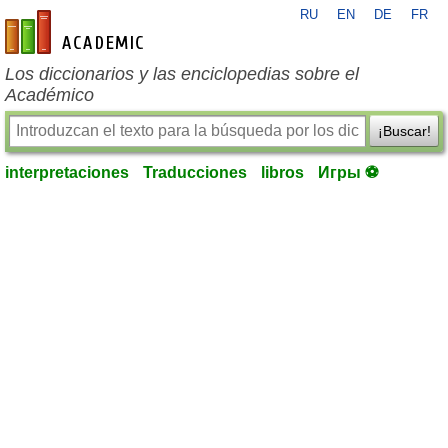
RU
EN
DE
FR
es-academic.com
Los diccionarios y las enciclopedias sobre el
Académico
¡Buscar!
interpretaciones
Traducciones
libros
Игры ⚽