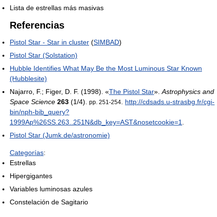
Lista de estrellas más masivas
Referencias
Pistol Star - Star in cluster
(
SIMBAD
)
Pistol Star (Solstation)
Hubble Identifies What May Be the Most Luminous Star Known
(Hubblesite)
Najarro, F.; Figer, D. F. (1998). «
The Pistol Star
».
Astrophysics and
Space Science
263
(1/4).
.
http://cdsads.u-strasbg.fr/cgi-
pp. 251-254
bin/nph-bib_query?
1999Ap%26SS.263..251N&db_key=AST&nosetcookie=1
.
Pistol Star (Jumk.de/astronomie)
Categorías
:
Estrellas
Hipergigantes
Variables luminosas azules
Constelación de Sagitario