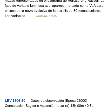
masas representadas en el diagrama de Hertzsprung Russell. La
fase de variable luminosa azul aparece marcada como VLA para
el caso de la traza evolutiva de la estrella de 60 masas solares.
Las variables… …
Wikipedia Español
LBV 1806-20
— Datos de observación (Época J2000)
Constelación Sagitario Ascensión recta (α) 18h 08m 40.3s …