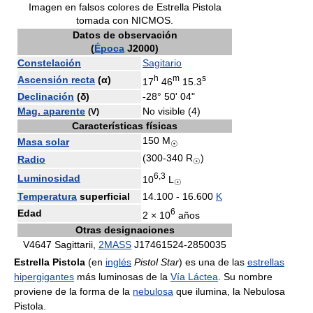
Imagen en falsos colores de Estrella Pistola
tomada con NICMOS.
Datos de observación
(
Época
J2000)
Constelación
Sagitario
h
m
s
Ascensión recta
(α)
17
46
15.3
Declinación
(δ)
-28° 50' 04"
Mag. aparente
No visible (4)
(V)
Características físicas
150 M
Masa solar
☉
(300-340 R
)
Radio
☉
6,3
Luminosidad
10
L
☉
Temperatura
superficial
14.100 - 16.600
K
6
Edad
2 × 10
años
Otras designaciones
V4647 Sagittarii,
2MASS
J17461524-2850035
Estrella Pistola
(en
inglés
Pistol Star
) es una de las
estrellas
hipergigantes
más luminosas de la
Vía Láctea
. Su nombre
proviene de la forma de la
nebulosa
que ilumina, la Nebulosa
Pistola.