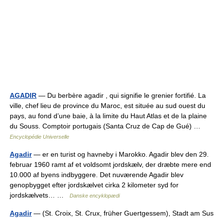
AGADIR
— Du berbère agadir , qui signifie le grenier fortifié. La
ville, chef lieu de province du Maroc, est située au sud ouest du
pays, au fond d’une baie, à la limite du Haut Atlas et de la plaine
du Souss. Comptoir portugais (Santa Cruz de Cap de Gué) …
Encyclopédie Universelle
Agadir
— er en turist og havneby i Marokko. Agadir blev den 29.
februar 1960 ramt af et voldsomt jordskælv, der dræbte mere end
10.000 af byens indbyggere. Det nuværende Agadir blev
genopbygget efter jordskælvet cirka 2 kilometer syd for
jordskælvets… …
Danske encyklopædi
Agadir
— (St. Croix, St. Crux, früher Guertgessem), Stadt am Sus