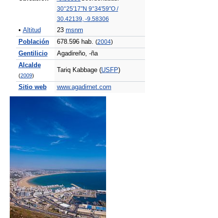
30°25′17″N
9°34′59″O
/
30.42139
,
-9.58306
•
Altitud
23
msnm
Población
678.596 hab.
(
2004
)
Gentilicio
Agadireño, -ña
Alcalde
Tariq Kabbage (
USFP
)
(
2009
)
Sitio web
www.agadirnet.com