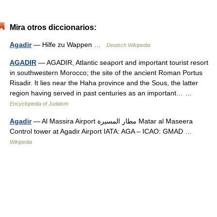
Mira otros diccionarios:
Agadir
— Hilfe zu Wappen …
Deutsch Wikipedia
AGADIR
— AGADIR, Atlantic seaport and important tourist resort
in southwestern Morocco; the site of the ancient Roman Portus
Risadir. It lies near the Haha province and the Sous, the latter
region having served in past centuries as an important… …
Encyclopedia of Judaism
Agadir
— Al Massira Airport مطار المسيرة Matar al Maseera
Control tower at Agadir Airport IATA: AGA – ICAO: GMAD …
Wikipedia