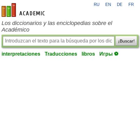
RU
EN
DE
FR
es-academic.com
Los diccionarios y las enciclopedias sobre el
Académico
¡Buscar!
interpretaciones
Traducciones
libros
Игры ⚽