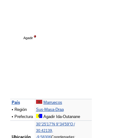
Agadir
País
Marruecos
• Región
Sus-Masa-Draa
• Prefectura
Agadir Ida-Outanane
30°25′17″N
9°34′59″O
/
30.42139
,
Ubicación
-9.58306
Coordenadas: