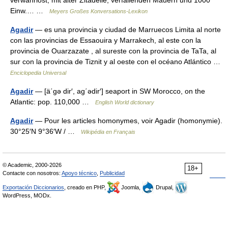
verwahrlost, mit alter Zitadelle, verfallenden Mauern und 1000
Einw.… …
Meyers Großes Konversations-Lexikon
Agadir
— es una provincia y ciudad de Marruecos Limita al norte
con las provincias de Essaouira y Marrakech, al este con la
provincia de Ouarzazate , al sureste con la provincia de TaTa, al
sur con la provincia de Tiznit y al oeste con el océano Atlántico …
Enciclopedia Universal
Agadir
— [ä΄gə dir′, ag΄ədir′] seaport in SW Morocco, on the
Atlantic: pop. 110,000 …
English World dictionary
Agadir
— Pour les articles homonymes, voir Agadir (homonymie).
30°25′N 9°36′W / …
Wikipédia en Français
© Academic, 2000-2026
18+
Contacte con nosotros:
Apoyo técnico
,
Publicidad
Exportación Diccionarios
, creado en PHP,
Joomla,
Drupal,
WordPress, MODx.