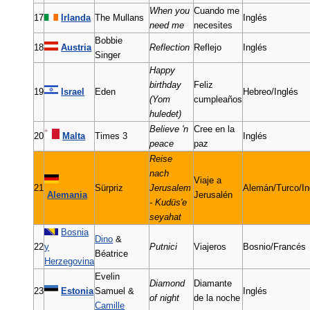
When you
Cuando me
17
Irlanda
The Mullans
Inglés
need me
necesites
Bobbie
18
Austria
Reflection
Reflejo
Inglés
Singer
Happy
birthday
Feliz
19
Israel
Eden
Hebreo/Inglés
(Yom
cumpleaños
huledet)
Believe 'n
Cree en la
20
Malta
Times 3
Inglés
peace
paz
Reise
nach
Viaje a
21
Sürpriz
Jerusalem
Alemán/Turco/In
Alemania
Jerusalén
- Kudüs'e
seyahat
Bosnia
Dino
&
22
y
Putnici
Viajeros
Bosnio/Francés
Béatrice
Herzegovina
Evelin
Diamond
Diamante
23
Estonia
Samuel &
Inglés
of night
de la noche
Camille