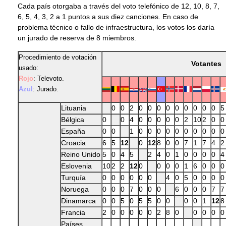
Cada país otorgaba a través del voto telefónico de 12, 10, 8, 7,
6, 5, 4, 3, 2 a 1 puntos a sus diez canciones. En caso de
problema técnico o fallo de infraestructura, los votos los daría
un jurado de reserva de 8 miembros.
Procedimiento de votación
Votantes
usado:
Rojo
: Televoto.
Azul
: Jurado.
Lituania
0
0
2
0
0
0
0
0
0
0
0
0
5
Bélgica
0
0
4
0
0
0
0
0
2
10
2
0
0
España
0
0
1
0
0
0
0
0
0
0
0
0
0
Croacia
6
5
12
0
12
8
0
0
7
1
7
4
2
Reino Unido
5
0
4
5
2
4
0
1
0
0
0
0
4
Eslovenia
10
2
2
12
0
0
0
0
1
6
0
0
0
Turquía
0
0
0
0
0
0
4
0
5
0
0
0
0
Noruega
0
0
0
7
0
0
0
6
0
0
0
7
7
Dinamarca
0
0
5
0
5
5
0
0
0
0
1
12
8
Francia
2
0
0
0
0
0
2
8
0
0
0
0
0
Países