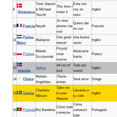
Trine Jepsen
Esta vez
This time I
9
& Michael
voy en
Inglés
Dinamarca
mean it
Teschl
serio
Je veux
Quiero dar
10
Francia
Nayah
donner ma
Francés
mi voz
voix
Países
One good
Una buena
11
Marlayne
Inglés
Bajos
reason
razón
Przytul
Mietek
Abrázame
12
Polonia
mnie
Polaco
Szczesniak
fuerte
mocno
All out of
Todo por
13
Selma
Inglés
Islandia
luck
suerte
Marlain
Tha'ne
14
Chipre
Será amor
Griego
Angelidou
erotas
Take me
Charlotte
Llévame a
15
Suecia
to your
Inglés
Nilsson
tu cielo
Heaven
Cómo
Como tudo
16
Portugal
Rui Bandeira
comenzó
Portugués
começou
todo