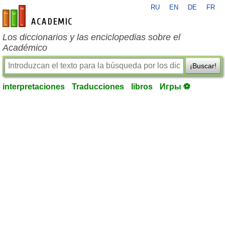
RU
EN
DE
FR
es-academic.com
Los diccionarios y las enciclopedias sobre el
Académico
¡Buscar!
interpretaciones
Traducciones
libros
Игры ⚽