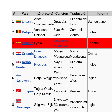
#
País
Intérprete(s)
Canción
Traducción
Idioma
Aistė
El canto del
1
Lituania
Strazdas
Samogitiano
Smilgevičiūtė
tordo
Vanessa
Like the
Como el
2
Bélgica
Inglés
Chinitor
wind
viento
No quiero
3
España
Lydia
-
Español
escuchar
*
Doris
Marija
María
4
Croacia
Croata
Dragović
Magdalena
Magdalena
Reino
Say it
Dilo otra
5
Precious
Inglés
Unido
again
vez
For a
Durante mil
6
Darja Švajger
thousand
Inglés
Eslovenia
años
years
Tuğba Önal&
7
Turquía
Dön artik
Vuelve
Turco
Grup Mistik
Living my
Viviendo mi
8
Stig Van Eijk
life without
Inglés
Noruega
vida sin ti
you