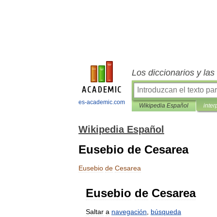
Los diccionarios y la
es-academic.com
Wikipedia Español
inter
Wikipedia Español
Eusebio de Cesarea
Eusebio
de
Cesarea
Eusebio
de
Cesarea
Saltar
a
navegación
,
búsqueda