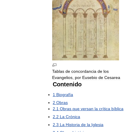
Tablas
de
concordancia
de
los
Evangelios
,
por
Eusebio
de
Cesarea
Contenido
1
Biografía
2
Obras
2
.
1
Obras
que
versan
la
crítica
bíblica
2
.
2
La
Crónica
2
.
3
La
Historia
de
la
Iglesia