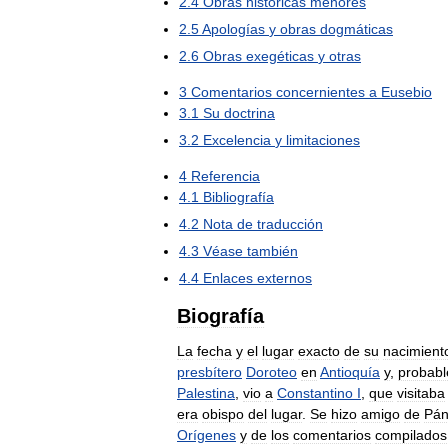
2
.
4
Obras
históricas
menores
2
.
5
Apologías
y
obras
dogmáticas
2
.
6
Obras
exegéticas
y
otras
3
Comentarios
concernientes
a
Eusebio
3
.
1
Su
doctrina
3
.
2
Excelencia
y
limitaciones
4
Referencia
4
.
1
Bibliografía
4
.
2
Nota
de
traducción
4
.
3
Véase
también
4
.
4
Enlaces
externos
Biografía
La
fecha
y
el
lugar
exacto
de
su
nacimient
presbítero
Doroteo
en
Antioquía
y
,
probab
Palestina
,
vio
a
Constantino
I
,
que
visitaba
era
obispo
del
lugar
.
Se
hizo
amigo
de
Pán
Orígenes
y
de
los
comentarios
compilados