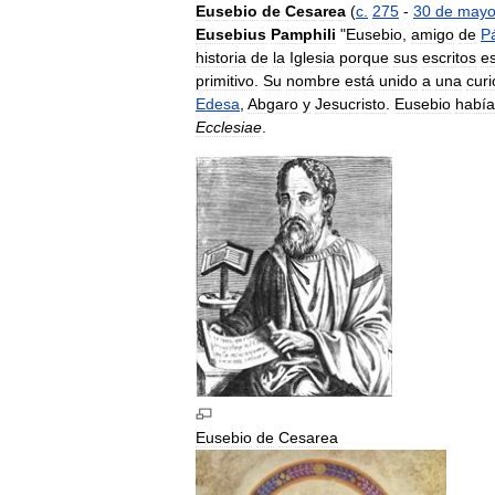
Eusebio
de
Cesarea
(
c
.
275
-
30
de
may
Eusebius
Pamphili
"
Eusebio
,
amigo
de
Pá
historia
de
la
Iglesia
porque
sus
escritos
e
primitivo
.
Su
nombre
está
unido
a
una
cur
Edesa
,
Abgaro
y
Jesucristo
.
Eusebio
había
Ecclesiae
.
Eusebio
de
Cesarea