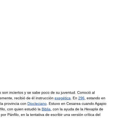
o
son
inciertos
y
se
sabe
poco
de
su
juventud
.
Conoció
al
lemente
,
recibió
de
él
instrucción
exegética
.
En
296
,
estando
en
la
provincia
con
Diocleciano
.
Estuvo
en
Cesarea
cuando
Agapio
filo
,
con
quien
estudió
la
Biblia
,
con
la
ayuda
de
la
Hexapla
de
por
Pánfilo
,
en
la
tentativa
de
escribir
una
versión
crítica
del