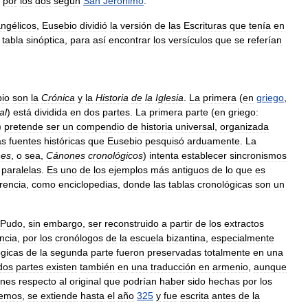
por
los
dos
según
San
Jerónimo
.
ngélicos
,
Eusebio
dividió
la
versión
de
las
Escrituras
que
tenía
en
tabla
sinóptica
,
para
así
encontrar
los
versículos
que
se
referían
io
son
la
Crónica
y
la
Historia
de
la
Iglesia
.
La
primera
(
en
griego
,
al
)
está
dividida
en
dos
partes
.
La
primera
parte
(
en
griego:
)
pretende
ser
un
compendio
de
historia
universal
,
organizada
as
fuentes
históricas
que
Eusebio
pesquisó
arduamente
.
La
nes
,
o
sea
,
Cánones
cronológicos
)
intenta
establecer
sincronismos
paralelas
.
Es
uno
de
los
ejemplos
más
antiguos
de
lo
que
es
rencia
,
como
enciclopedias
,
donde
las
tablas
cronológicas
son
un
Pudo
,
sin
embargo
,
ser
reconstruido
a
partir
de
los
extractos
encia
,
por
los
cronólogos
de
la
escuela
bizantina
,
especialmente
ógicas
de
la
segunda
parte
fueron
preservadas
totalmente
en
una
dos
partes
existen
también
en
una
traducción
en
armenio
,
aunque
ones
respecto
al
original
que
podrían
haber
sido
hechas
por
los
emos
,
se
extiende
hasta
el
año
325
y
fue
escrita
antes
de
la