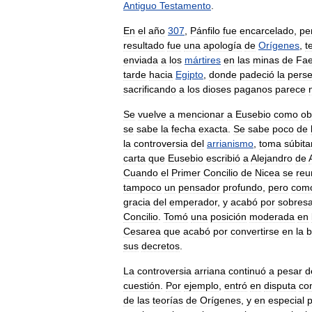
Antiguo
Testamento
.
En
el
año
307
,
Pánfilo
fue
encarcelado
,
pe
resultado
fue
una
apología
de
Orígenes
,
t
enviada
a
los
mártires
en
las
minas
de
Fa
tarde
hacia
Egipto
,
donde
padeció
la
perse
sacrificando
a
los
dioses
paganos
parece
Se
vuelve
a
mencionar
a
Eusebio
como
ob
se
sabe
la
fecha
exacta
.
Se
sabe
poco
de
la
controversia
del
arrianismo
,
toma
súbit
carta
que
Eusebio
escribió
a
Alejandro
de
Cuando
el
Primer
Concilio
de
Nicea
se
reu
tampoco
un
pensador
profundo
,
pero
com
gracia
del
emperador
,
y
acabó
por
sobresa
Concilio
.
Tomó
una
posición
moderada
en
Cesarea
que
acabó
por
convertirse
en
la
b
sus
decretos
.
La
controversia
arriana
continuó
a
pesar
d
cuestión
.
Por
ejemplo
,
entró
en
disputa
co
de
las
teorías
de
Orígenes
,
y
en
especial