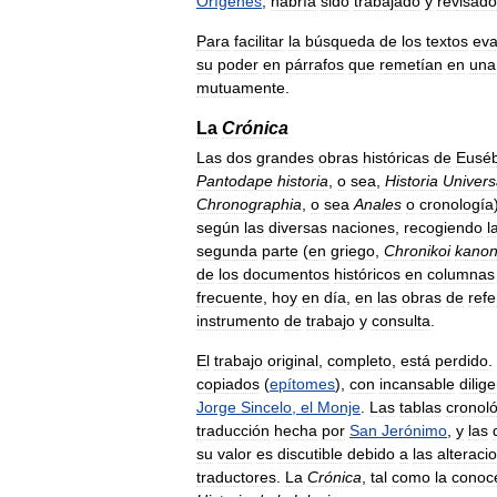
Orígenes
,
habría
sido
trabajado
y
revisado
Para
facilitar
la
búsqueda
de
los
textos
eva
su
poder
en
párrafos
que
remetían
en
una
mutuamente
.
La
Crónica
Las
dos
grandes
obras
históricas
de
Euséb
Pantodape
historia
,
o
sea
,
Historia
Univers
Chronographia
,
o
sea
Anales
o
cronología
según
las
diversas
naciones
,
recogiendo
l
segunda
parte
(
en
griego
,
Chronikoi
kano
de
los
documentos
históricos
en
columnas
frecuente
,
hoy
en
día
,
en
las
obras
de
refe
instrumento
de
trabajo
y
consulta
.
El
trabajo
original
,
completo
,
está
perdido
.
copiados
(
epítomes
),
con
incansable
dilig
Jorge
Sincelo
,
el
Monje
.
Las
tablas
cronol
traducción
hecha
por
San
Jerónimo
,
y
las
su
valor
es
discutible
debido
a
las
alteraci
traductores
.
La
Crónica
,
tal
como
la
conoc