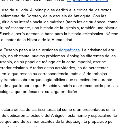
curso
de
su
vida
.
Al
principio
se
dedicó
a
la
crítica
de
los
textos
bablemente
de
Doroteo
,
de
la
escuela
de
Antioquía
.
Con
las
,
dirigió
su
interés
hacia
los
mártires
(
tanto
los
de
su
época
,
como
ir
,
prácticamente
,
una
historia
de
la
Iglesia
y
,
también
una
historia
Eusebio
,
sería
apenas
la
base
para
la
historia
eclesiástica
.
Nótese
el
motor
de
la
Historia
de
la
Humanidad
.
e
Eusebio
pasó
a
las
cuestiones
dogmáticas
.
La
cristiandad
era
rajo
,
no
obstante
,
nuevos
problemas
.
Apologías
diferentes
de
las
usebio
,
en
su
papel
de
teólogo
de
la
corte
imperial
,
escribe
erador
cristiano
.
A
todas
estas
actividades
,
ha
de
acrecentar
,
en
la
que
resalta
su
correspondencia
,
más
allá
de
trabajos
y
tratados
sobre
arqueología
bíblica
que
se
extienden
durante
fe
de
aquello
por
lo
que
Eusebio
vendría
a
ser
reconocido
por
casi
eológica
que
profesasen:
su
larga
erudición
.
lectura
crítica
de
las
Escrituras
tal
como
eran
presentadas
en
la
.
Se
dedicaron
al
estudio
del
Antiguo
Testamento
y
especialmente
ce
que
uno
de
los
manuscritos
de
la
Septuaginta
preparado
por