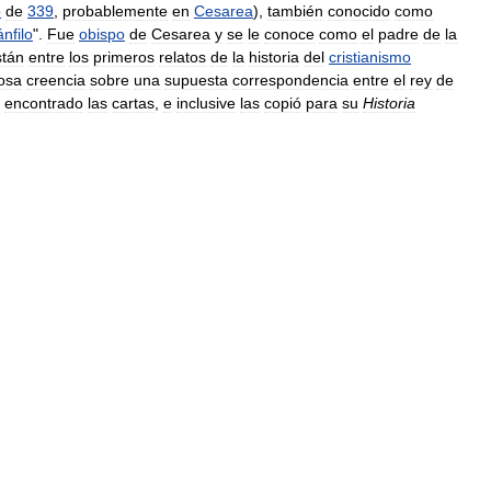
o
de
339
,
probablemente
en
Cesarea
),
también
conocido
como
nfilo
".
Fue
obispo
de
Cesarea
y
se
le
conoce
como
el
padre
de
la
stán
entre
los
primeros
relatos
de
la
historia
del
cristianismo
iosa
creencia
sobre
una
supuesta
correspondencia
entre
el
rey
de
encontrado
las
cartas
,
e
inclusive
las
copió
para
su
Historia