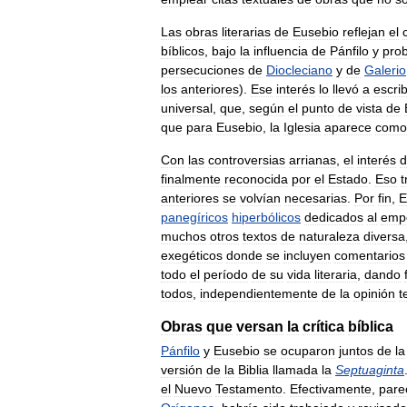
Las
obras
literarias
de
Eusebio
reflejan
el
bíblicos
,
bajo
la
influencia
de
Pánfilo
y
pro
persecuciones
de
Diocleciano
y
de
Galerio
los
anteriores
).
Ese
interés
lo
llevó
a
escrib
universal
,
que
,
según
el
punto
de
vista
de
que
para
Eusebio
,
la
Iglesia
aparece
como
Con
las
controversias
arrianas
,
el
interés
d
finalmente
reconocida
por
el
Estado
.
Eso
t
anteriores
se
volvían
necesarias
.
Por
fin
,
E
panegíricos
hiperbólicos
dedicados
al
emp
muchos
otros
textos
de
naturaleza
diversa
exegéticos
donde
se
incluyen
comentarios
todo
el
período
de
su
vida
literaria
,
dando
todos
,
independientemente
de
la
opinión
t
Obras
que
versan
la
crítica
bíblica
Pánfilo
y
Eusebio
se
ocuparon
juntos
de
la
versión
de
la
Biblia
llamada
la
Septuaginta
el
Nuevo
Testamento
.
Efectivamente
,
pare