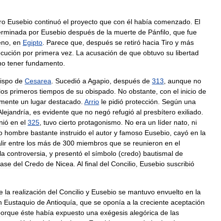
ro
Eusebio
continuó
el
proyecto
que
con
él
había
comenzado
.
El
erminada
por
Eusebio
después
de
la
muerte
de
Pánfilo
,
que
fue
eno
,
en
Egipto
.
Parece
que
,
después
se
retiró
hacia
Tiro
y
más
cución
por
primera
vez
.
La
acusación
de
que
obtuvo
su
libertad
no
tener
fundamento
.
ispo
de
Cesarea
.
Sucedió
a
Agapio
,
después
de
313
,
aunque
no
los
primeros
tiempos
de
su
obispado
.
No
obstante
,
con
el
inicio
de
amente
un
lugar
destacado
.
Arrio
le
pidió
protección
.
Según
una
Alejandría
,
es
evidente
que
no
negó
refugió
al
presbítero
exiliado
.
nió
en
el
325
,
tuvo
cierto
protagonismo
.
No
era
un
líder
nato
,
ni
o
hombre
bastante
instruido
el
autor
y
famoso
Eusebio
,
cayó
en
la
lir
entre
los
más
de
300
miembros
que
se
reunieron
en
el
la
controversia
,
y
presentó
el
símbolo
(
credo
)
bautismal
de
ase
del
Credo
de
Nicea
.
Al
final
del
Concilio
,
Eusebio
suscribió
e
la
realización
del
Concilio
y
Eusebio
se
mantuvo
envuelto
en
la
n
Eustaquio
de
Antioquía
,
que
se
oponía
a
la
creciente
aceptación
porque
éste
había
expuesto
una
exégesis
alegórica
de
las