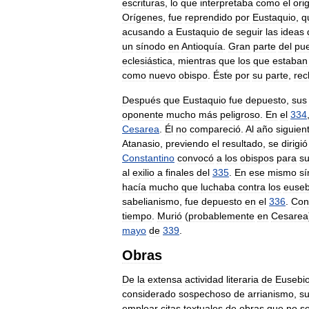
escrituras
,
lo
que
interpretaba
como
el
ori
Orígenes
,
fue
reprendido
por
Eustaquio
,
q
acusando
a
Eustaquio
de
seguir
las
ideas
un
sínodo
en
Antioquía
.
Gran
parte
del
pu
eclesiástica
,
mientras
que
los
que
estaban
como
nuevo
obispo
.
Éste
por
su
parte
,
rec
Después
que
Eustaquio
fue
depuesto
,
sus
oponente
mucho
más
peligroso
.
En
el
334
Cesarea
.
Él
no
compareció
.
Al
año
siguien
Atanasio
,
previendo
el
resultado
,
se
dirigió
Constantino
convocó
a
los
obispos
para
s
al
exilio
a
finales
del
335
.
En
ese
mismo
s
hacía
mucho
que
luchaba
contra
los
euseb
sabelianismo
,
fue
depuesto
en
el
336
.
Con
tiempo
.
Murió
(
probablemente
en
Cesarea
mayo
de
339
.
Obras
De
la
extensa
actividad
literaria
de
Eusebi
considerado
sospechoso
de
arrianismo
,
s
emplear
citas
textuales
de
obras
que
no
s