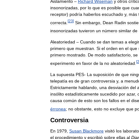
Aislamiento
–
Richard
Wiseman
y
otros
crític
insonorizadas
,
por
lo
que
es
posible
que
cua
receptor
)
podría
haberlos
escuchado
y
,
más
[
23
]
correcta
.
Sin
embargo
,
Dean
Radin
sosti
insonorizadas
tuvieron
un
número
similar
de
Aleatoriedad
–
Cuando
se
dan
temas
a
elegi
primero
que
muestran
.
Si
el
orden
en
el
que
primero
mostrado
.
De
modo
satisfactorio
,
se
[
experimento
en
favor
de
la
no
aleatoriedad
.
La
supuesta
PES
-
La
suposición
de
que
nin
telepatía
es
de
gran
controversia
y
,
a
menud
Estrictamente
hablando
,
una
desviación
del
insólito
estadísticamente
sucedido
por
azar
,
causa
común
de
esto
son
los
fallos
en
el
dis
érronea
;
no
obstante
,
esto
no
excluye
que
po
Controversia
En
1979
,
Susan
Blackmore
visitó
los
laborato
el
procedimiento
y
escribió
sobre
ellas
al
Diar