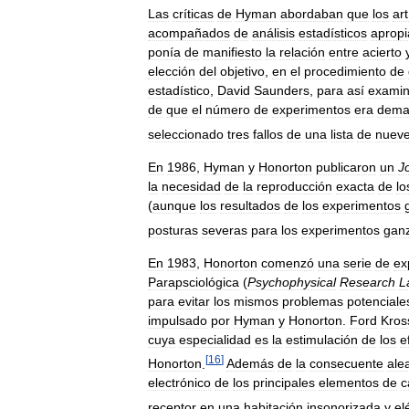
Las
críticas
de
Hyman
abordaban
que
los
art
acompañados
de
análisis
estadísticos
aprop
ponía
de
manifiesto
la
relación
entre
acierto
elección
del
objetivo
,
en
el
procedimiento
de
estadístico
,
David
Saunders
,
para
así
examin
de
que
el
número
de
experimentos
era
dema
seleccionado
tres
fallos
de
una
lista
de
nuev
En
1986
,
Hyman
y
Honorton
publicaron
un
Jo
la
necesidad
de
la
reproducción
exacta
de
lo
(
aunque
los
resultados
de
los
experimentos
posturas
severas
para
los
experimentos
ganz
En
1983
,
Honorton
comenzó
una
serie
de
ex
Parapsciológica
(
Psychophysical
Research
L
para
evitar
los
mismos
problemas
potenciale
impulsado
por
Hyman
y
Honorton
.
Ford
Kros
cuya
especialidad
es
la
estimulación
de
los
e
[
16
]
Honorton
.
Además
de
la
consecuente
ale
electrónico
de
los
principales
elementos
de
c
receptor
en
una
habitación
insonorizada
y
el