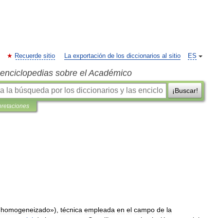
Recuerde sitio
La exportación de los diccionarios al sitio
ES
s enciclopedias sobre el Académico
¡Buscar!
pretaciones
homogeneizado
»),
técnica
empleada
en
el
campo
de
la