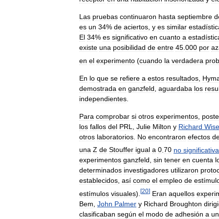
Las
pruebas
continuaron
hasta
septiembre
d
es
un
34
%
de
aciertos
,
y
es
similar
estadísti
El
34
%
es
significativo
en
cuanto
a
estadístic
existe
una
posibilidad
de
entre
45
.
000
por
az
en
el
experimento
(
cuando
la
verdadera
prob
En
lo
que
se
refiere
a
estos
resultados
,
Hym
demostrada
en
ganzfeld
,
aguardaba
los
resu
independientes
.
Para
comprobar
si
otros
experimentos
,
poste
los
fallos
del
PRL
,
Julie
Milton
y
Richard
Wis
otros
laboratorios
.
No
encontraron
efectos
d
una
Z
de
Stouffer
igual
a
0
.
70
no
significativa
experimentos
ganzfeld
,
sin
tener
en
cuenta
l
determinados
investigadores
utilizaron
proto
establecidos
,
así
como
el
empleo
de
estímul
[
20
]
estímulos
visuales
).
Eran
aquellos
experi
Bem
,
John
Palmer
y
Richard
Broughton
dirig
clasificaban
según
el
modo
de
adhesión
a
un