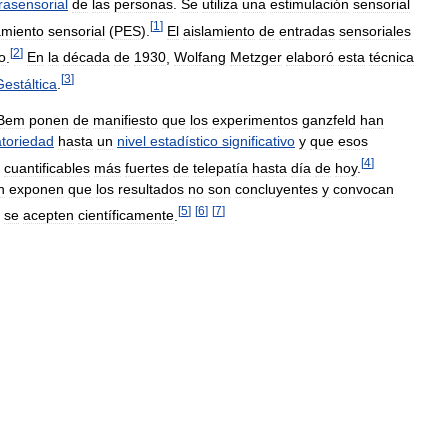
rasensorial
de
las
personas
.
Se
utiliza
una
estimulación
sensorial
[
1
]
amiento
sensorial
(
PES
).
El
aislamiento
de
entradas
sensoriales
[
2
]
o
.
En
la
década
de
1930
,
Wolfang
Metzger
elaboró
esta
técnica
[
3
]
Gestáltica
.
Bem
ponen
de
manifiesto
que
los
experimentos
ganzfeld
han
atoriedad
hasta
un
nivel
estadístico
significativo
y
que
esos
[
4
]
cuantificables
más
fuertes
de
telepatía
hasta
día
de
hoy
.
n
exponen
que
los
resultados
no
son
concluyentes
y
convocan
[
5
]
[
6
]
[
7
]
se
acepten
científicamente
.