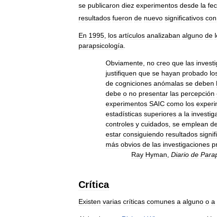
se
publicaron
diez
experimentos
desde
la
fe
resultados
fueron
de
nuevo
significativos
con
En
1995
,
los
artículos
analizaban
alguno
de
parapsicología
.
Obviamente
,
no
creo
que
las
invest
justifiquen
que
se
hayan
probado
lo
de
cogniciones
anómalas
se
deben
debe
o
no
presentar
las
percepción
experimentos
SAIC
como
los
experi
estadísticas
superiores
a
la
investig
controles
y
cuidados
,
se
emplean
d
estar
consiguiendo
resultados
signif
más
obvios
de
las
investigaciones
p
Ray
Hyman
,
Diario
de
Parap
Crítica
Existen
varias
críticas
comunes
a
alguno
o
a