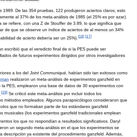
e
1989
.
De
las
354
pruebas
,
122
produjeron
aciertos
claros
;
esto
camente
al
37
%
de
los
meta
-
análisis
de
1985
(
el
25
%
es
por
azar
).
a
se
refiere
,
con
una
Z
de
Stouffer
de
3
.
89
,
lo
que
significa
que
ar
de
que
se
observe
un
índice
de
aciertos
de
al
menos
un
34
%
[
18
]
[
17
]
abilidad
de
acierto
debería
ser
un
25
%).
an
escribió
que
el
veredicto
final
de
si
la
PES
puede
ser
ltados
de
futuros
experimentos
dirigidos
por
otros
investigadores
riores
a
los
del
Joint
Communiqué
,
habían
sido
tan
exitosos
como
eman
realizaron
un
meta
-
análisis
de
experimentos
ganzfeld
en
e
la
PES
,
emplearon
una
base
de
datos
de
30
experimentos
con
[
19
]
.
Se
criticó
este
meta
-
análisis
por
incluir
todos
los
os
métodos
empleados
.
Algunos
parapsicólogos
consideraron
que
colos
que
no
formaban
parte
de
los
estándares
ganzfeld
os
musicales
(
los
experimentos
ganzfeld
tradicionales
emplean
mentos
los
que
no
respondían
a
resultados
significativos
.
Daryl
ieron
un
segundo
meta
-
análisis
en
el
que
los
experimentos
se
a
descripción
ya
existente
del
procedimiento
ganzfeld
.
Además
,