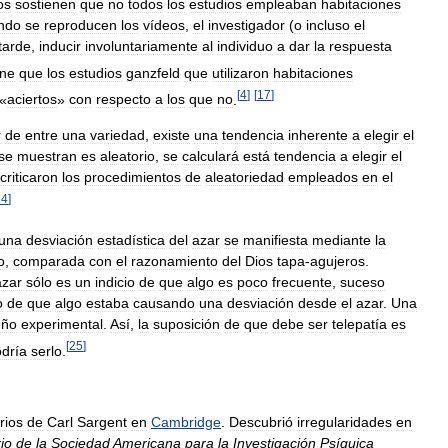
os
sostienen
que
no
todos
los
estudios
empleaban
habitaciones
ndo
se
reproducen
los
vídeos
,
el
investigador
(
o
incluso
el
tarde
,
inducir
involuntariamente
al
individuo
a
dar
la
respuesta
ene
que
los
estudios
ganzfeld
que
utilizaron
habitaciones
[
4
]
[
17
]
«
aciertos
»
con
respecto
a
los
que
no
.
r
de
entre
una
variedad
,
existe
una
tendencia
inherente
a
elegir
el
se
muestran
es
aleatorio
,
se
calculará
está
tendencia
a
elegir
el
criticaron
los
procedimientos
de
aleatoriedad
empleados
en
el
24
]
guna
desviación
estadística
del
azar
se
manifiesta
mediante
la
o
,
comparada
con
el
razonamiento
del
Dios
tapa
-
agujeros
.
azar
sólo
es
un
indicio
de
que
algo
es
poco
frecuente
,
suceso
o
de
que
algo
estaba
causando
una
desviación
desde
el
azar
.
Una
eño
experimental
.
Así
,
la
suposición
de
que
debe
ser
telepatía
es
[
25
]
dría
serlo
.
rios
de
Carl
Sargent
en
Cambridge
.
Descubrió
irregularidades
en
io
de
la
Sociedad
Americana
para
la
Investigación
Psíquica