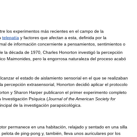
tre
los
experimentos
más
recientes
en
el
campo
de
la
a
telepatía
y
factores
que
afectan
a
esta
,
definida
por
la
mal
de
información
concerniente
a
pensamientos
,
sentimientos
o
de
la
década
de
1970
,
Charles
Honorton
investigó
la
percepción
ico
Maimonides
,
pero
la
engorrosa
naturaleza
del
proceso
acabó
lcanzar
el
estado
de
aislamiento
sensorial
en
el
que
se
realizaban
la
percepción
extrasensorial
,
Honorton
decidió
aplicar
el
protocolo
orton
y
Sharon
Harper
publicaron
el
primer
experimento
completo
a
Investigación
Psíquica
(
Journal
of
the
American
Society
for
incipal
de
la
investigación
parapsicológica
.
ptor
permanece
en
una
habitación
,
relajado
y
sentado
en
una
silla
a
pelota
de
ping
-
pong
y
,
también
,
lleva
unos
auriculares
por
los