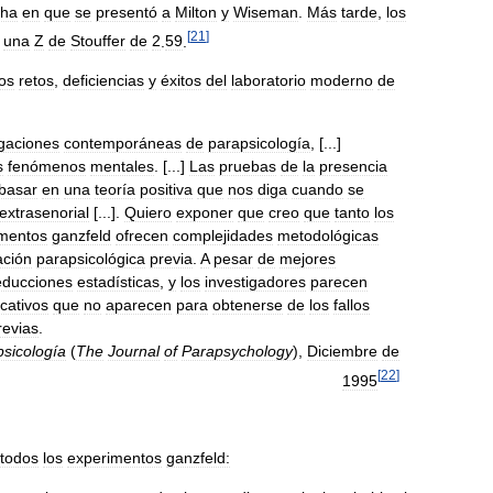
cha
en
que
se
presentó
a
Milton
y
Wiseman
.
Más
tarde
,
los
[
21
]
una
Z
de
Stouffer
de
2
.
59
.
los
retos
,
deficiencias
y
éxitos
del
laboratorio
moderno
de
igaciones
contemporáneas
de
parapsicología
, [...]
s
fenómenos
mentales
. [...]
Las
pruebas
de
la
presencia
basar
en
una
teoría
positiva
que
nos
diga
cuando
se
extrasenorial
[...].
Quiero
exponer
que
creo
que
tanto
los
mentos
ganzfeld
ofrecen
complejidades
metodológicas
ación
parapsicológica
previa
.
A
pesar
de
mejores
educciones
estadísticas
,
y
los
investigadores
parecen
icativos
que
no
aparecen
para
obtenerse
de
los
fallos
revias
.
sicología
(
The
Journal
of
Parapsychology
),
Diciembre
de
[
22
]
1995
todos
los
experimentos
ganzfeld: