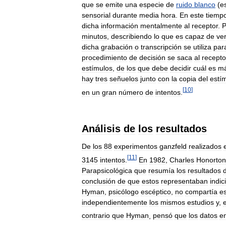
que
se
emite
una
especie
de
ruido
blanco
(
e
sensorial
durante
media
hora
.
En
este
tiemp
dicha
información
mentalmente
al
receptor
.
P
minutos
,
describiendo
lo
que
es
capaz
de
ver
dicha
grabación
o
transcripción
se
utiliza
par
procedimiento
de
decisión
se
saca
al
recepto
estímulos
,
de
los
que
debe
decidir
cuál
es
m
hay
tres
señuelos
junto
con
la
copia
del
estí
[
10
]
en
un
gran
número
de
intentos
.
Análisis
de
los
resultados
De
los
88
experimentos
ganzfeld
realizados
[
11
]
3145
intentos
.
En
1982
,
Charles
Honorton
Parapsicológica
que
resumía
los
resultados
conclusión
de
que
estos
representaban
indic
Hyman
,
psicólogo
escéptico
,
no
compartía
e
independientemente
los
mismos
estudios
y
,
contrario
que
Hyman
,
pensó
que
los
datos
e