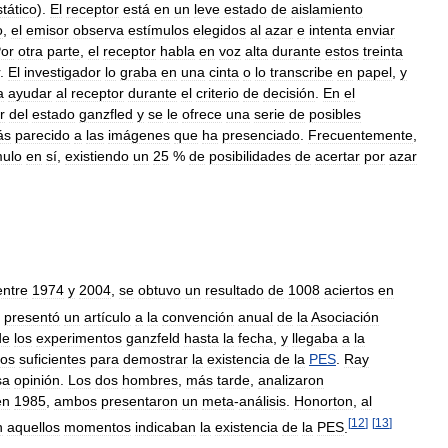
stático
).
El
receptor
está
en
un
leve
estado
de
aislamiento
o
,
el
emisor
observa
estímulos
elegidos
al
azar
e
intenta
enviar
or
otra
parte
,
el
receptor
habla
en
voz
alta
durante
estos
treinta
.
El
investigador
lo
graba
en
una
cinta
o
lo
transcribe
en
papel
,
y
a
ayudar
al
receptor
durante
el
criterio
de
decisión
.
En
el
r
del
estado
ganzfled
y
se
le
ofrece
una
serie
de
posibles
ás
parecido
a
las
imágenes
que
ha
presenciado
.
Frecuentemente
,
mulo
en
sí
,
existiendo
un
25
%
de
posibilidades
de
acertar
por
azar
entre
1974
y
2004
,
se
obtuvo
un
resultado
de
1008
aciertos
en
presentó
un
artículo
a
la
convención
anual
de
la
Asociación
de
los
experimentos
ganzfeld
hasta
la
fecha
,
y
llegaba
a
la
ios
suficientes
para
demostrar
la
existencia
de
la
PES
.
Ray
sa
opinión
.
Los
dos
hombres
,
más
tarde
,
analizaron
en
1985
,
ambos
presentaron
un
meta
-
análisis
.
Honorton
,
al
[
12
]
[
13
]
n
aquellos
momentos
indicaban
la
existencia
de
la
PES
.