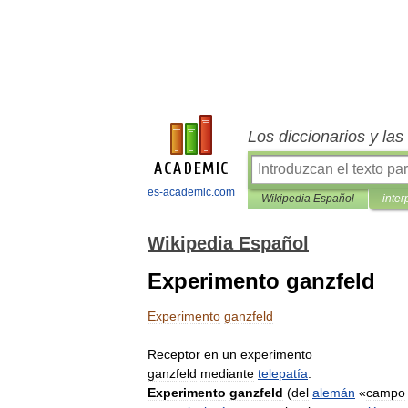
Los diccionarios y la
es-academic.com
Wikipedia Español
inter
Wikipedia Español
Experimento ganzfeld
Experimento
ganzfeld
Receptor
en
un
experimento
ganzfeld
mediante
telepatía
.
Experimento
ganzfeld
(
del
alemán
«
campo