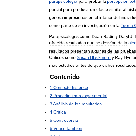
parapsicología
para
probar
la
percepción
ext
parcial
para
producir
un
efecto
similar
al
aisl
genera
impresiones
en
el
interior
del
individu
como
parte
de
su
investigación
en
la
Teoría
Parapsicólogos
como
Dean
Radin
y
Daryl
J
.
ofrecido
resultados
que
se
desvían
de
la
ale
resultados
presentan
algunas
de
las
pruebas
Críticos
como
Susan
Blackmore
y
Ray
Hyma
más
estudios
antes
de
que
dichos
resultados
Contenido
1
Contexto
histórico
2
Procedimiento
experimental
3
Análisis
de
los
resultados
4
Crítica
5
Controversia
6
Véase
también