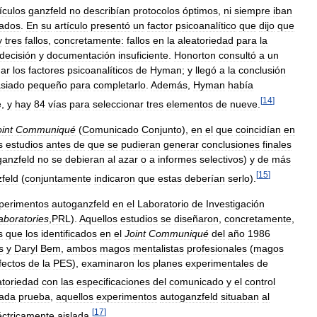
ículos
ganzfeld
no
describían
protocolos
óptimos
,
ni
siempre
iban
iados
.
En
su
artículo
presentó
un
factor
psicoanalítico
que
dijo
que
y
tres
fallos
,
concretamente:
fallos
en
la
aleatoriedad
para
la
decisión
y
documentación
insuficiente
.
Honorton
consultó
a
un
ar
los
factores
psicoanalíticos
de
Hyman
;
y
llegó
a
la
conclusión
siado
pequeño
para
completarlo
.
Además
,
Hyman
había
[
14
]
e
,
y
hay
84
vías
para
seleccionar
tres
elementos
de
nueve
.
int
Communiqué
(
Comunicado
Conjunto
),
en
el
que
coincidían
en
s
estudios
antes
de
que
se
pudieran
generar
conclusiones
finales
ganzfeld
no
se
debieran
al
azar
o
a
informes
selectivos
)
y
de
más
[
15
]
feld
(
conjuntamente
indicaron
que
estas
deberían
serlo
).
perimentos
autoganzfeld
en
el
Laboratorio
de
Investigación
aboratories
,
PRL
).
Aquellos
estudios
se
diseñaron
,
concretamente
,
s
que
los
identificados
en
el
Joint
Communiqué
del
año
1986
s
y
Daryl
Bem
,
ambos
magos
mentalistas
profesionales
(
magos
fectos
de
la
PES
),
examinaron
los
planes
experimentales
de
atoriedad
con
las
especificaciones
del
comunicado
y
el
control
ada
prueba
,
aquellos
experimentos
autoganzfeld
situaban
al
[
17
]
éctricamente
aislada
.