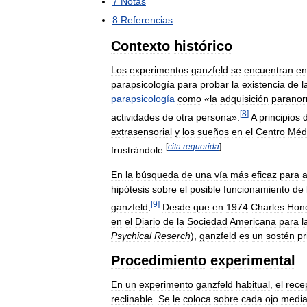
7
Notas
8
Referencias
Contexto
histórico
Los
experimentos
ganzfeld
se
encuentran
en
parapsicología
para
probar
la
existencia
de
l
parapsicología
como
«
la
adquisición
paranor
[
8
]
actividades
de
otra
persona
».
A
principios
extrasensorial
y
los
sueños
en
el
Centro
Méd
[
cita
requerida
]
frustrándole
.
En
la
búsqueda
de
una
vía
más
eficaz
para
a
hipótesis
sobre
el
posible
funcionamiento
de
[
9
]
ganzfeld
.
Desde
que
en
1974
Charles
Hon
en
el
Diario
de
la
Sociedad
Americana
para
l
Psychical
Reserch
),
ganzfeld
es
un
sostén
pr
Procedimiento
experimental
En
un
experimento
ganzfeld
habitual
,
el
rece
reclinable
.
Se
le
coloca
sobre
cada
ojo
medi