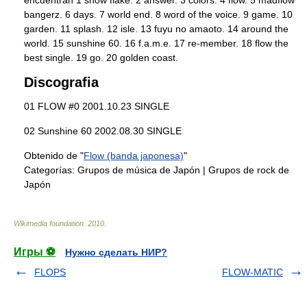
bangerz. 6 days. 7 world end. 8 word of the voice. 9 game. 10
garden. 11 splash. 12 isle. 13 fuyu no amaoto. 14 around the
world. 15 sunshine 60. 16 f.a.m.e. 17 re-member. 18 flow the
best single. 19 go. 20 golden coast.
Discografia
01 FLOW #0 2001.10.23 SINGLE
02 Sunshine 60 2002.08.30 SINGLE
Obtenido de "
Flow (banda japonesa)
"
Categorías:
Grupos de música de Japón
|
Grupos de rock de
Japón
Wikimedia foundation
.
2010
.
Игры ⚽
Нужно сделать НИР?
FLOPS
FLOW-MATIC