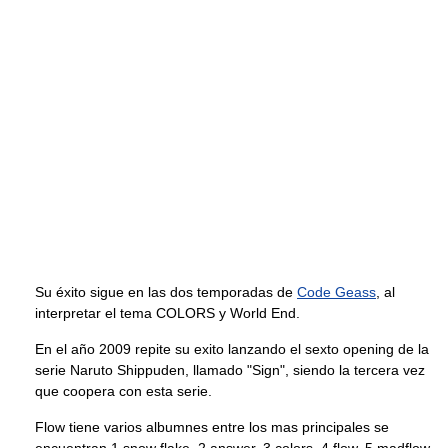
Su éxito sigue en las dos temporadas de
Code Geass
, al
interpretar el tema COLORS y World End.
En el año 2009 repite su exito lanzando el sexto opening de la
serie Naruto Shippuden, llamado "Sign", siendo la tercera vez
que coopera con esta serie.
Flow tiene varios albumnes entre los mas principales se
encuentran 1 snow flake. 2 answer. 3 colors. 4 flow. 5 madflow