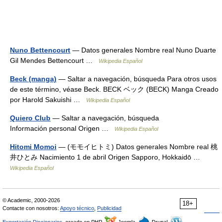
Nuno Bettencourt
— Datos generales Nombre real Nuno Duarte
Gil Mendes Bettencourt …
Wikipedia Español
Beck (manga)
— Saltar a navegación, búsqueda Para otros usos
de este término, véase Beck. BECK ベック (BECK) Manga Creado
por Harold Sakuishi …
Wikipedia Español
Quiero Club
— Saltar a navegación, búsqueda
Información personal Origen …
Wikipedia Español
Hitomi Momoi
— (モモイヒトミ) Datos generales Nombre real 桃
井ひとみ Nacimiento 1 de abril Origen Sapporo, Hokkaidō …
Wikipedia Español
© Academic, 2000-2026
18+
Contacte con nosotros:
Apoyo técnico
,
Publicidad
Exportación Diccionarios
, creado en PHP,
Joomla,
Drupal,