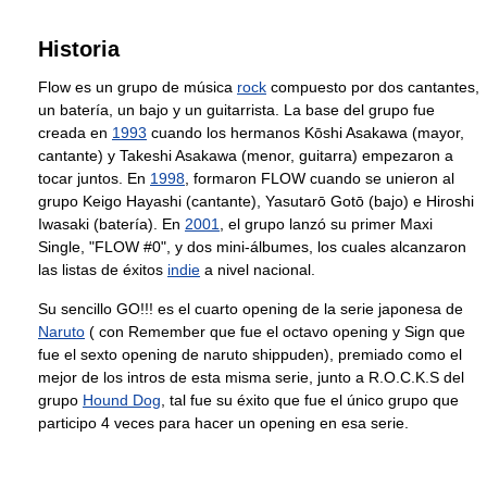
Historia
Flow es un grupo de música
rock
compuesto por dos cantantes,
un batería, un bajo y un guitarrista. La base del grupo fue
creada en
1993
cuando los hermanos Kōshi Asakawa (mayor,
cantante) y Takeshi Asakawa (menor, guitarra) empezaron a
tocar juntos. En
1998
, formaron FLOW cuando se unieron al
grupo Keigo Hayashi (cantante), Yasutarō Gotō (bajo) e Hiroshi
Iwasaki (batería). En
2001
, el grupo lanzó su primer Maxi
Single, "FLOW #0", y dos mini-álbumes, los cuales alcanzaron
las listas de éxitos
indie
a nivel nacional.
Su sencillo GO!!! es el cuarto opening de la serie japonesa de
Naruto
( con Remember que fue el octavo opening y Sign que
fue el sexto opening de naruto shippuden), premiado como el
mejor de los intros de esta misma serie, junto a R.O.C.K.S del
grupo
Hound Dog
, tal fue su éxito que fue el único grupo que
participo 4 veces para hacer un opening en esa serie.