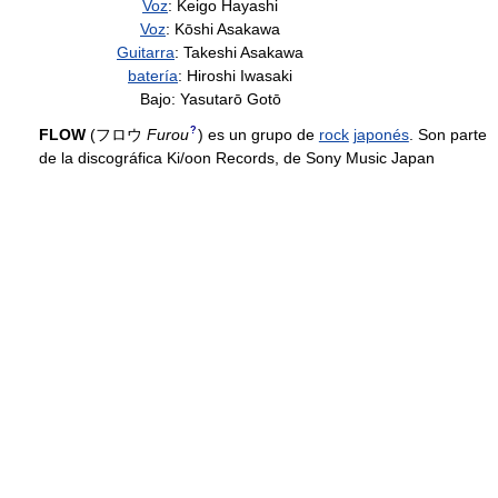
Voz
: Keigo Hayashi
Voz
: Kōshi Asakawa
Guitarra
: Takeshi Asakawa
batería
: Hiroshi Iwasaki
Bajo: Yasutarō Gotō
?
FLOW
(
フロウ
Furou
)
es un grupo de
rock
japonés
. Son parte
de la discográfica Ki/oon Records, de Sony Music Japan