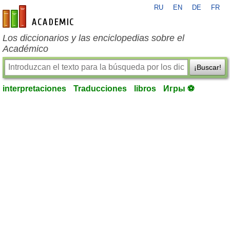
RU
EN
DE
FR
es-academic.com
Los diccionarios y las enciclopedias sobre el
Académico
¡Buscar!
interpretaciones
Traducciones
libros
Игры ⚽