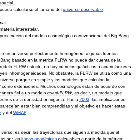
spacial
.
puede
calcularse
el
tamaño
del
universo
observable
.
sal
materia
interestelar
.
proximación
del
modelo
cosmológico
connvencional
del
Big
Bang
be
un
universo
perfectamente
homogéneo
,
algunas
fuentes
Bang
basado
en
la
métrica
FLRW
no
puede
dar
cuenta
de
la
odelo
FLRW
estricto
,
no
hay
cúmulos
galácticos
o
acumulaciones
uyen
inhomogeneidades
.
No
obstante
,
la
FLRW
se
utilza
como
una
niverso
porque
es
simple
y
los
modelos
que
calculan
la
W
como
extensiones
.
Muchos
cosmólogos
están
de
acuerdo
con
manera
fiel
a
un
modelo
quasi
-
FLRW
,
es
decir
,
un
modelo
que
ciones
de
la
densidad
primigenia
.
Hasta
2003
,
las
implicaciones
pareceían
estar
bien
comprendidas
y
el
objetivo
es
hacer
estas
E
y
del
WMAP
.
iverso
,
es
decir
,
las
trayectorias
que
siguen
a
medida
que
el
das
por
las
líneas
geodésicas
calculables
a
partir
de
la
métrica: