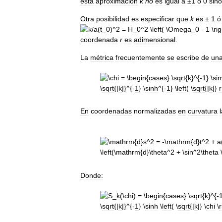
esta
aproximación
k
no
es
igual
a
±
1
ó
0
sino
Otra
posibilidad
es
especificar
que
k
es
±
1
ó
coordenada
r
es
adimensional
.
La
métrica
frecuentemente
se
escribe
de
un
\
sqrt
{|
k
|}^{-
1
} \
sinh
^{-
1
} \
left
( \
sqrt
{|
k
|}
r
En
coordenadas
normalizadas
en
curvatura
Donde:
\
sqrt
{|
k
|}^{-
1
} \
sinh
\
left
( \
sqrt
{|
k
|} \
chi
\
r