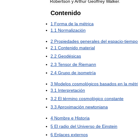
Robertson
y
Arthur
Geoffrey
Walker
.
Contenido
1
Forma
de
la
métrica
1
.
1
Normalización
2
Propiedades
generales
del
espacio
-
tiempo
2
.
1
Contenido
material
2
.
2
Geodésicas
2
.
3
Tensor
de
Riemann
2
.
4
Grupo
de
isometría
3
Modelos
cosmológicos
basados
en
la
métr
3
.
1
Interpretación
3
.
2
El
término
cosmológico
constante
3
.
3
Aproximación
newtoniana
4
Nombre
e
Historia
5
El
radio
del
Universo
de
Einstein
6
Enlaces
externos