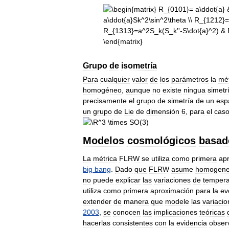
Grupo
de
isometría
Para
cualquier
valor
de
los
parámetros
la
mét
homogéneo
,
aunque
no
existe
ningua
simetr
precisamente
el
grupo
de
simetría
de
un
esp
un
grupo
de
Lie
de
dimensión
6
,
para
el
cas
Modelos
cosmológicos
basad
La
métrica
FLRW
se
utiliza
como
primera
ap
big
bang
.
Dado
que
FLRW
asume
homogene
no
puede
explicar
las
variaciones
de
tempera
utiliza
como
primera
aproximación
para
la
ev
extender
de
manera
que
modele
las
variaci
2003
,
se
conocen
las
implicaciones
teóricas
hacerlas
consistentes
con
la
evidencia
obser