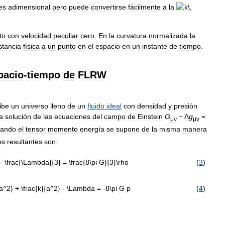
es
adimensional
pero
puede
convertirse
fácilmente
a
la
to
con
velocidad
peculiar
cero
.
En
la
curvatura
normalizada
la
stancia
física
a
un
punto
en
el
espacio
en
un
instante
de
tiempo
.
pacio
-
tiempo
de
FLRW
ibe
un
universo
lleno
de
un
fluido
ideal
con
densidad
y
presión
a
solución
de
las
ecuaciones
del
campo
de
Einstein
G
−
Λ
g
=
μν
μν
uando
el
tensor
momento
energía
se
supone
de
la
misma
manera
es
resultantes
son:
(
3
)
(
4
)