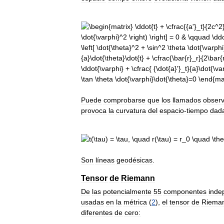
Puede
comprobarse
que
los
llamados
obser
provoca
la
curvatura
del
espacio
-
tiempo
dad
Son
líneas
geodésicas
.
Tensor
de
Riemann
De
las
potencialmente
55
componentes
inde
usadas
en
la
métrica
(
2
),
el
tensor
de
Riema
diferentes
de
cero: