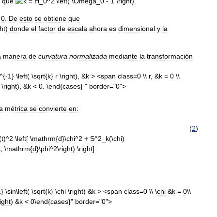
que
.
0
.
De
esto
se
obtiene
que
donde
el
factor
de
escala
ahora
es
dimensional
y
la
a
manera
de
curvatura
normalizada
mediante
la
transformación
0 \\
r
, &
k
=
0
\\
\
right
), &
k
< 0. \end{cases} " border="0">
la
métrica
se
convierte
en:
(
2
)
0 \\ \
chi
&
k
=
0
\\
ight
) &
k
< 0\end{cases}" border="0">