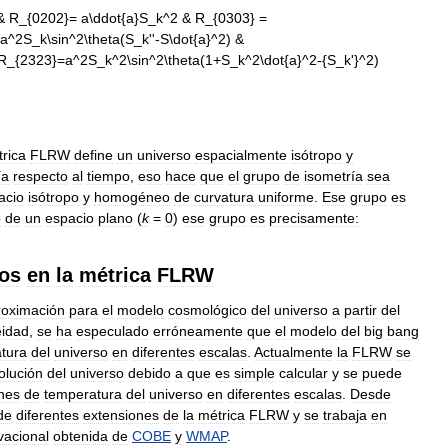
rica
FLRW
define
un
universo
espacialmente
isótropo
y
ía
respecto
al
tiempo
,
eso
hace
que
el
grupo
de
isometría
sea
acio
isótropo
y
homogéneo
de
curvatura
uniforme
.
Ese
grupo
es
o
de
un
espacio
plano
(
k
=
0
)
ese
grupo
es
precisamente:
os
en
la
métrica
FLRW
roximación
para
el
modelo
cosmológico
del
universo
a
partir
del
idad
,
se
ha
especulado
erróneamente
que
el
modelo
del
big
bang
tura
del
universo
en
diferentes
escalas
.
Actualmente
la
FLRW
se
olución
del
universo
debido
a
que
es
simple
calcular
y
se
puede
ones
de
temperatura
del
universo
en
diferentes
escalas
.
Desde
de
diferentes
extensiones
de
la
métrica
FLRW
y
se
trabaja
en
vacional
obtenida
de
COBE
y
WMAP
.