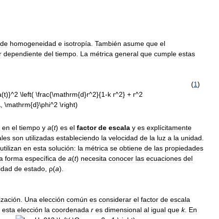
de
homogeneidad
e
isotropía
.
También
asume
que
el
r
dependiente
del
tiempo
.
La
métrica
general
que
cumple
estas
(
1
)
en
el
tiempo
y
a
(
t
)
es
el
factor
de
escala
y
es
explícitamente
ales
son
utilizadas
estableciendo
la
velocidad
de
la
luz
a
la
unidad
.
utilizan
en
esta
solución:
la
métrica
se
obtiene
de
las
propiedades
a
forma
específica
de
a
(
t
)
necesita
conocer
las
ecuaciones
del
idad
de
estado
,
ρ
(
a
)
.
ización
.
Una
elección
común
es
considerar
el
factor
de
escala
esta
elección
la
coordenada
r
es
dimensional
al
igual
que
k
.
En