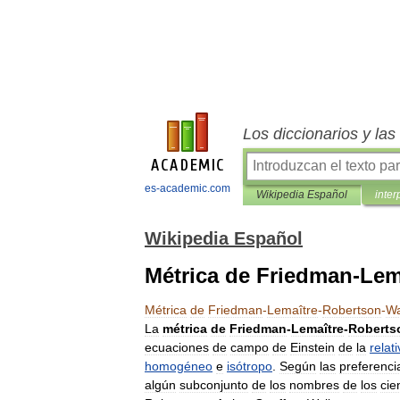
Los diccionarios y la
es-academic.com
Wikipedia Español
inter
Wikipedia Español
Métrica de Friedman-Lem
Métrica
de
Friedman
-
Lemaître
-
Robertson
-
Wa
La
métrica
de
Friedman
-
Lemaître
-
Roberts
ecuaciones
de
campo
de
Einstein
de
la
relat
homogéneo
e
isótropo
.
Según
las
preferenci
algún
subconjunto
de
los
nombres
de
los
cie