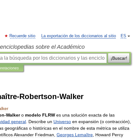
Recuerde sitio
La exportación de los diccionarios al sitio
ES
s enciclopedias sobre el Académico
¡Buscar!
pretaciones
aître-Robertson-Walker
lker
on
-
Walker
o
modelo
FLRW
es
una
solución
exacta
de
las
ividad
general
.
Describe
un
Universo
en
expansión
(
o
contracción
),
as
geográficas
o
históricas
en
el
nombre
de
esta
métrica
se
utiliza
ntíficos
Alexander
Friedman
,
Georges
Lemaître
,
Howard
Percy