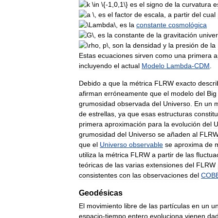
es
el
signo
de
la
curvatura
e
es
el
factor
de
escala
,
a
partir
del
cual
es
la
constante
cosmológica
es
la
constante
de
la
gravitación
univer
son
la
densidad
y
la
presión
de
la
Estas
ecuaciones
sirven
como
una
primera
a
incluyendo
el
actual
Modelo
Lambda
-
CDM
.
Debido
a
que
la
métrica
FLRW
exacto
descri
afirman
erróneamente
que
el
modelo
del
Big
grumosidad
observada
del
Universo
.
En
un
m
de
estrellas
,
ya
que
esas
estructuras
constit
primera
aproximación
para
la
evolución
del
U
grumosidad
del
Universo
se
añaden
al
FLR
que
el
Universo
observable
se
aproxima
de
utiliza
la
métrica
FLRW
a
partir
de
las
fluctua
teóricas
de
las
varias
extensiones
del
FLRW
consistentes
con
las
observaciones
del
COB
Geodésicas
El
movimiento
libre
de
las
partículas
en
un
un
espacio
-
tiempo
entero
evoluciona
vienen
da