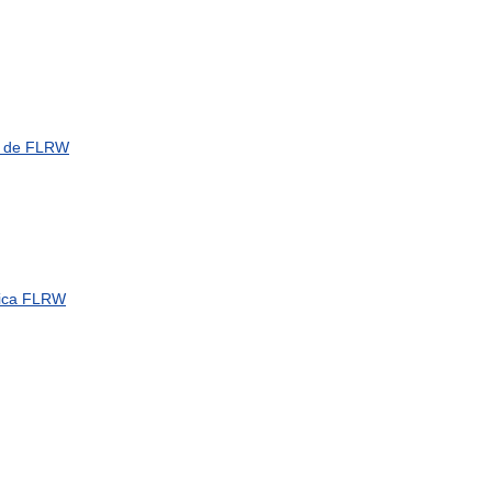
de
FLRW
ica
FLRW