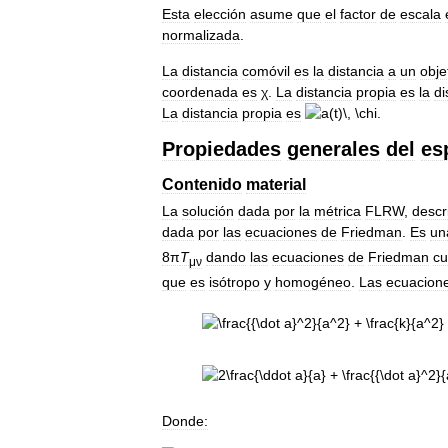
Esta
elección
asume
que
el
factor
de
escala
normalizada
.
La
distancia
comóvil
es
la
distancia
a
un
obje
coordenada
es
χ
.
La
distancia
propia
es
la
di
La
distancia
propia
es
.
Propiedades
generales
del
es
Contenido
material
La
solución
dada
por
la
métrica
FLRW
,
descr
dada
por
las
ecuaciones
de
Friedman
.
Es
un
8π
T
dando
las
ecuaciones
de
Friedman
c
μν
que
es
isótropo
y
homogéneo
.
Las
ecuacion
Donde: