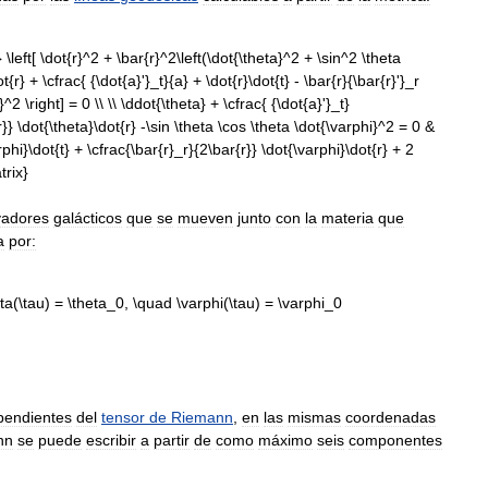
vadores
galácticos
que
se
mueven
junto
con
la
materia
que
a
por:
pendientes
del
tensor
de
Riemann
,
en
las
mismas
coordenadas
nn
se
puede
escribir
a
partir
de
como
máximo
seis
componentes