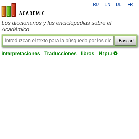
RU
EN
DE
FR
es-academic.com
Los diccionarios y las enciclopedias sobre el
Académico
¡Buscar!
interpretaciones
Traducciones
libros
Игры ⚽