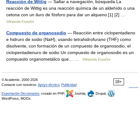
Reacción de Wittig
— Saltar a navegación, búsqueda La
reacción de Wittig es una reacción química de un aldehído o una
cetona con un iluro de fósforo para dar un alqueno.[1] [2] …
Wikipedia Español
Compuesto de organosodio
— Reacción entre ciclopentadieno
e hidruro de sodio (NaH), usando tetrahidrofurano (THF) como
disolvente, con formación de un compuesto de organosodio, el
ciclopentadienuro de sodio Un compuesto de organosodio es un
compuesto organometálico que… …
Wikipedia Español
© Academic, 2000-2026
18+
Contacte con nosotros:
Apoyo técnico
,
Publicidad
Exportación Diccionarios
, creado en PHP,
Joomla,
Drupal,
WordPress, MODx.