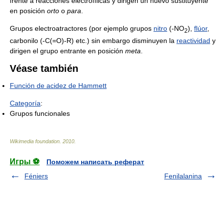
frente a reacciones electrofílicas y dirigen un nuevo sustituyente
en posición
orto
o
para
.
Grupos electroatractores (por ejemplo grupos
nitro
(-NO
),
flúor
,
2
carbonilo (-C(=O)-R) etc.) sin embargo disminuyen la
reactividad
y
dirigen el grupo entrante en posición
meta
.
Véase también
Función de acidez de Hammett
Categoría
:
Grupos funcionales
Wikimedia foundation
.
2010
.
Игры ⚽
Поможем написать реферат
Féniers
Fenilalanina