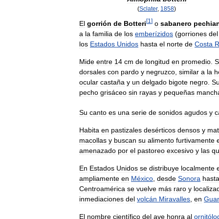
(
Sclater
,
1858
)
[
1
]
El
gorrión
de
Botteri
o
sabanero
pechia
a
la
familia
de
los
emberízidos
(
gorriones
del
los
Estados
Unidos
hasta
el
norte
de
Costa
R
Mide
entre
14
cm
de
longitud
en
promedio
.
S
dorsales
con
pardo
y
negruzco
,
similar
a
la
h
ocular
castaña
y
un
delgado
bigote
negro
.
S
pecho
grisáceo
sin
rayas
y
pequeñas
manch
Su
canto
es
una
serie
de
sonidos
agudos
y
c
Habita
en
pastizales
desérticos
densos
y
mat
macollas
y
buscan
su
alimento
furtivamente
amenazado
por
el
pastoreo
excesivo
y
las
q
En
Estados
Unidos
se
distribuye
localmente
ampliamente
en
México
,
desde
Sonora
hast
Centroamérica
se
vuelve
más
raro
y
localiza
inmediaciones
del
volcán
Miravalles
,
en
Guan
El
nombre
científico
del
ave
honra
al
ornitólo