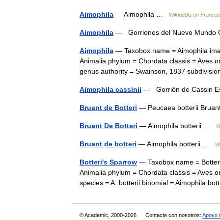
Aimophila
— Aimophila …
Wikipédia en Françai
Aimophila
— Gorriones del Nuevo Mundo 
Aimophila
— Taxobox name = Aimophila imag
Animalia phylum = Chordata classis = Aves o
genus authority = Swainson, 1837 subdivis
Aimophila cassinii
— Gorrión de Cassin E
Bruant de Botteri
— Peucaea botterii Bru
Bruant De Botteri
— Aimophila botterii …
W
Bruant de botteri
— Aimophila botterii …
W
Botteri's Sparrow
— Taxobox name = Botteri
Animalia phylum = Chordata classis = Aves o
species = A. botterii binomial = Aimophila b
© Academic, 2000-2026
Contacte con nosotros:
Apoyo 