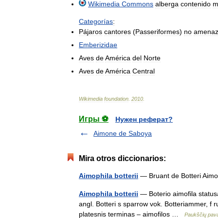
Wikimedia
Commons
alberga
contenido
m
Categorías
:
Pájaros
cantores
(
Passeriformes
)
no
amenaz
Emberizidae
Aves
de
América
del
Norte
Aves
de
América
Central
Wikimedia
foundation
.
2010
.
Игры ⚽
Нужен реферат?
Aimone de Saboya
Mira otros diccionarios:
Aimophila botterii
— Bruant de Botteri Aimo
Aimophila botterii
— Boterio aimofila statusas
angl. Botteri s sparrow vok. Botteriammer, f 
platesnis terminas – aimofilos …
Paukščių pav