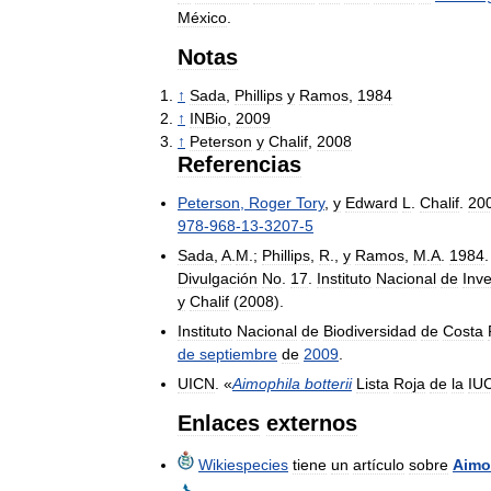
México
.
Notas
↑
Sada
,
Phillips
y
Ramos
,
1984
↑
INBio
,
2009
↑
Peterson
y
Chalif
,
2008
Referencias
Peterson
,
Roger
Tory
,
y
Edward
L
.
Chalif
.
20
978
-
968
-
13
-
3207
-
5
Sada
,
A
.
M
.;
Phillips
,
R
.,
y
Ramos
,
M
.
A
.
1984
Divulgación
No
.
17
.
Instituto
Nacional
de
Inv
y
Chalif
(
2008
).
Instituto
Nacional
de
Biodiversidad
de
Costa
de
septiembre
de
2009
.
UICN
. «
Aimophila
botterii
Lista
Roja
de
la
IU
Enlaces
externos
Wikiespecies
tiene
un
artículo
sobre
Aimo