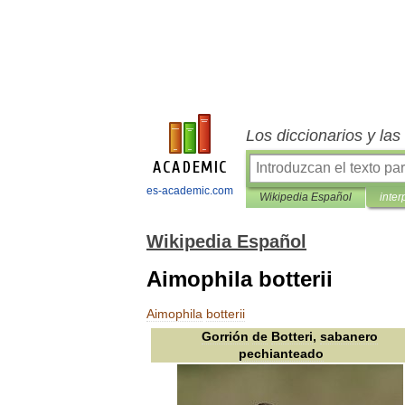
Los diccionarios y la
es-academic.com
Wikipedia Español
inter
Wikipedia Español
Aimophila botterii
Aimophila
botterii
Gorrión
de
Botteri
,
sabanero
pechianteado