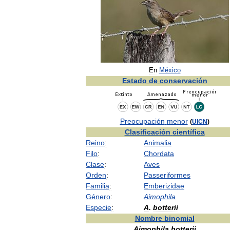
En
México
Estado
de
conservación
Preocupación
menor
(
UICN
)
Clasificación
científica
Reino
:
Animalia
Filo
:
Chordata
Clase
:
Aves
Orden
:
Passeriformes
Familia
:
Emberizidae
Género
:
Aimophila
Especie
:
A
.
botterii
Nombre
binomial
Aimophila
botterii