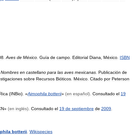
08
.
Aves
de
México
.
Guía
de
campo
.
Editorial
Diana
,
México
.
ISBN
.
Nombres
en
castellano
para
las
aves
mexicanas
.
Publicación
de
estigaciones
sobre
Recursos
Bióticos
.
México
.
Citado
por
Peterson
Rica
(
INBio
). «
Aimophila
botterii
»
(
en
español
)
.
Consultado
el
19
CN
»
(
en
inglés
)
.
Consultado
el
19
de
septiembre
de
2009
.
phila
botterii
.
Wikispecies