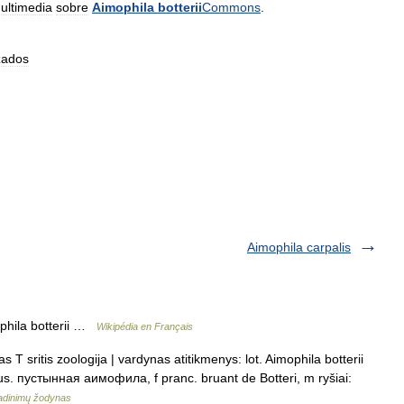
ultimedia
sobre
Aimophila
botterii
Commons
.
ados
Aimophila carpalis
phila botterii …
Wikipédia en Français
 T sritis zoologija | vardynas atitikmenys: lot. Aimophila botterii
rus. пустынная аимофила, f pranc. bruant de Botteri, m ryšiai:
adinimų žodynas