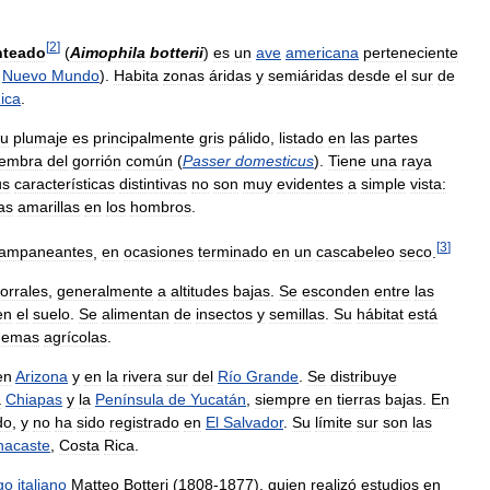
[
2
]
nteado
(
Aimophila
botterii
)
es
un
ave
americana
perteneciente
Nuevo
Mundo
).
Habita
zonas
áridas
y
semiáridas
desde
el
sur
de
ica
.
u
plumaje
es
principalmente
gris
pálido
,
listado
en
las
partes
embra
del
gorrión
común
(
Passer
domesticus
).
Tiene
una
raya
us
características
distintivas
no
son
muy
evidentes
a
simple
vista:
as
amarillas
en
los
hombros
.
[
3
]
ampaneantes
,
en
ocasiones
terminado
en
un
cascabeleo
seco
.
orrales
,
generalmente
a
altitudes
bajas
.
Se
esconden
entre
las
en
el
suelo
.
Se
alimentan
de
insectos
y
semillas
.
Su
hábitat
está
uemas
agrícolas
.
en
Arizona
y
en
la
rivera
sur
del
Río
Grande
.
Se
distribuye
a
Chiapas
y
la
Península
de
Yucatán
,
siempre
en
tierras
bajas
.
En
do
,
y
no
ha
sido
registrado
en
El
Salvador
.
Su
límite
sur
son
las
acaste
,
Costa
Rica
.
go
italiano
Matteo
Botteri
(
1808
-
1877
),
quien
realizó
estudios
en