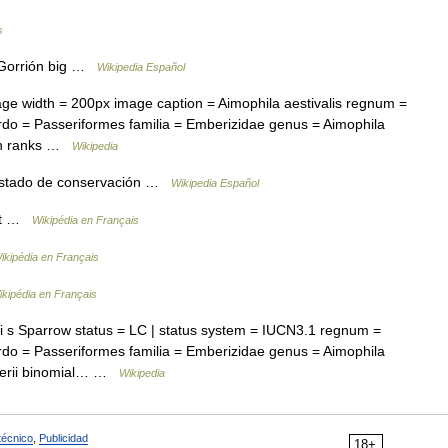
s
Gorrión big …
Wikipedia Español
e width = 200px image caption = Aimophila aestivalis regnum =
rdo = Passeriformes familia = Emberizidae genus = Aimophila
ion ranks …
Wikipedia
stado de conservación …
Wikipedia Español
ant …
Wikipédia en Français
ikipédia en Français
ikipédia en Français
 s Sparrow status = LC | status system = IUCN3.1 regnum =
rdo = Passeriformes familia = Emberizidae genus = Aimophila
otterii binomial… …
Wikipedia
técnico
,
Publicidad
18+