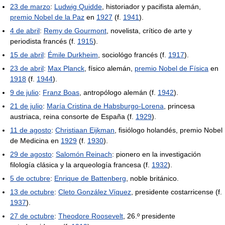
23 de marzo
:
Ludwig Quidde
, historiador y pacifista alemán,
premio Nobel de la Paz
en
1927
(f.
1941
).
4 de abril
:
Remy de Gourmont
, novelista, crítico de arte y
periodista francés (f.
1915
).
15 de abril
:
Émile Durkheim
, sociológo francés (f.
1917
).
23 de abril
:
Max Planck
, físico alemán,
premio Nobel de Física
en
1918
(f.
1944
).
9 de julio
:
Franz Boas
, antropólogo alemán (f.
1942
).
21 de julio
:
María Cristina de Habsburgo-Lorena
, princesa
austriaca, reina consorte de España (f.
1929
).
11 de agosto
:
Christiaan Eijkman
, fisiólogo holandés, premio Nobel
de Medicina en
1929
(f.
1930
).
29 de agosto
:
Salomón Reinach
: pionero en la investigación
filología clásica y la arqueología francesa (f.
1932
).
5 de octubre
:
Enrique de Battenberg
, noble británico.
13 de octubre
:
Cleto González Víquez
, presidente costarricense (f.
1937
).
27 de octubre
:
Theodore Roosevelt
, 26.º presidente