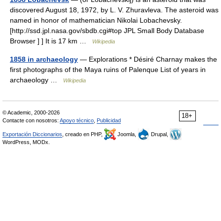
discovered August 18, 1972, by L. V. Zhuravleva. The asteroid was
named in honor of mathematician Nikolai Lobachevsky.
[http://ssd.jpl.nasa.gov/sbdb.cgi#top JPL Small Body Database
Browser ] ] It is 17 km …
Wikipedia
1858 in archaeology
— Explorations * Désiré Charnay makes the
first photographs of the Maya ruins of Palenque List of years in
archaeology …
Wikipedia
© Academic, 2000-2026
18+
Contacte con nosotros:
Apoyo técnico
,
Publicidad
Exportación Diccionarios
, creado en PHP,
Joomla,
Drupal,
WordPress, MODx.