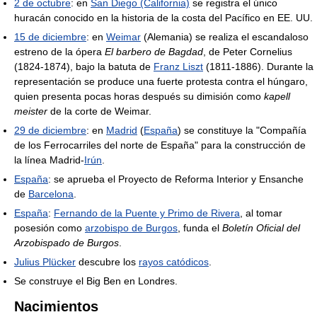
2 de octubre
: en
San Diego (California)
se registra el único
huracán conocido en la historia de la costa del Pacífico en EE. UU.
15 de diciembre
: en
Weimar
(Alemania) se realiza el escandaloso
estreno de la ópera
El barbero de Bagdad
, de Peter Cornelius
(1824-1874), bajo la batuta de
Franz Liszt
(1811-1886). Durante la
representación se produce una fuerte protesta contra el húngaro,
quien presenta pocas horas después su dimisión como
kapell
meister
de la corte de Weimar.
29 de diciembre
: en
Madrid
(
España
) se constituye la "Compañía
de los Ferrocarriles del norte de España" para la construcción de
la línea Madrid-
Irún
.
España
: se aprueba el Proyecto de Reforma Interior y Ensanche
de
Barcelona
.
España
:
Fernando de la Puente y Primo de Rivera
, al tomar
posesión como
arzobispo de Burgos
, funda el
Boletín Oficial del
Arzobispado de Burgos
.
Julius Plücker
descubre los
rayos catódicos
.
Se construye el Big Ben en Londres.
Nacimientos