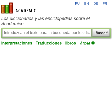
RU
EN
DE
FR
es-academic.com
Los diccionarios y las enciclopedias sobre el
Académico
¡Buscar!
interpretaciones
Traducciones
libros
Игры ⚽