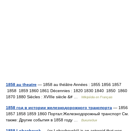
1858 au theatre
— 1858 au théâtre Années : 1855 1856 1857
1858 1859 1860 1861 Décennies : 1820 1830 1840 1850 1860
1870 1880 Siècles : XVIIIe siècle &# …
Wikipédia en Français
1858 год в истории железнодорожного транспорта
— 1856
1857 1858 1859 1860 Портал:Железнодорожный транспорт См.
также: Другие события в 1858 году …
Википедия
1858 Lobachevsk
— (or Lobachevskij) is an asteroid that was