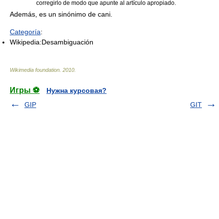
corregirlo de modo que apunte al artículo apropiado.
Además, es un sinónimo de cani.
Categoría
:
Wikipedia:Desambiguación
Wikimedia foundation
.
2010
.
Игры ⚽
Нужна курсовая?
GIP
GIT