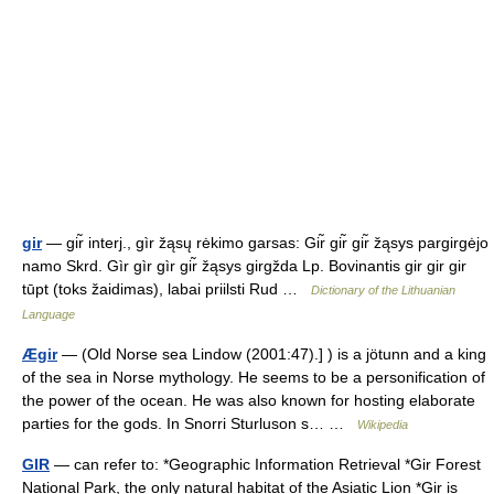
gir
— gir̃ interj., gìr žąsų rėkimo garsas: Gir̃ gir̃ gir̃ žąsys pargirgėjo
namo Skrd. Gìr gìr gìr gir̃ žąsys girgžda Lp. Bovinantis gir gir gir
tūpt (toks žaidimas), labai priilsti Rud …
Dictionary of the Lithuanian
Language
Ægir
— (Old Norse sea Lindow (2001:47).] ) is a jötunn and a king
of the sea in Norse mythology. He seems to be a personification of
the power of the ocean. He was also known for hosting elaborate
parties for the gods. In Snorri Sturluson s… …
Wikipedia
GIR
— can refer to: *Geographic Information Retrieval *Gir Forest
National Park, the only natural habitat of the Asiatic Lion *Gir is