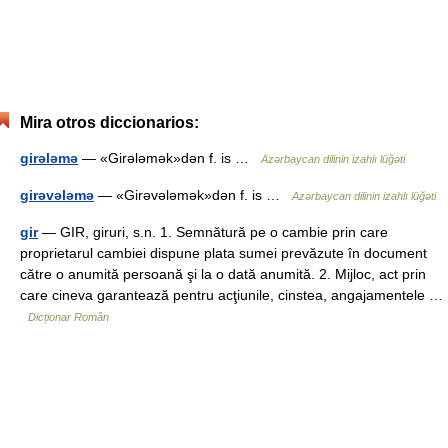
Mira otros diccionarios:
girələmə
— «Girələmək»dən f. is …
Azərbaycan dilinin izahlı lüğəti
girəvələmə
— «Girəvələmək»dən f. is …
Azərbaycan dilinin izahlı lüğəti
gir
— GIR, giruri, s.n. 1. Semnătură pe o cambie prin care
proprietarul cambiei dispune plata sumei prevăzute în document
către o anumită persoană şi la o dată anumită. 2. Mijloc, act prin
care cineva garantează pentru acţiunile, cinstea, angajamentele …
Dicționar Român