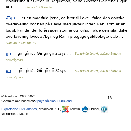
Abkürzung für Green in Regulation, siehe Glossar Golf eine Figur
aus… …
Deutsch Wikipedia
Ægir
— er en magtfuld jætte, og bror til Loke. Ifølge den danske
overlevering bor han på Læsø med jættekvinden Ran, som er en
barsk kvinde, der forårsager storme og forlis. Ifølge den islandske
overlevering levede Ægir og Ran i prægtige guldbelagte sale …
Danske encyklopædi
gir
— gir̃, gi̇̀r išt. Gir̃ gir̃ gir̃ žą̃sys …
Bendrinės lietuvių kalbos žodyno
antraštynas
gir
— gir̃, gi̇̀r išt. Gir̃ gir̃ gir̃ žą̃sys …
Bendrinės lietuvių kalbos žodyno
antraštynas
© Academic, 2000-2026
18+
Contacte con nosotros:
Apoyo técnico
,
Publicidad
Exportación Diccionarios
, creado en PHP,
Joomla,
Drupal,
WordPress, MODx.