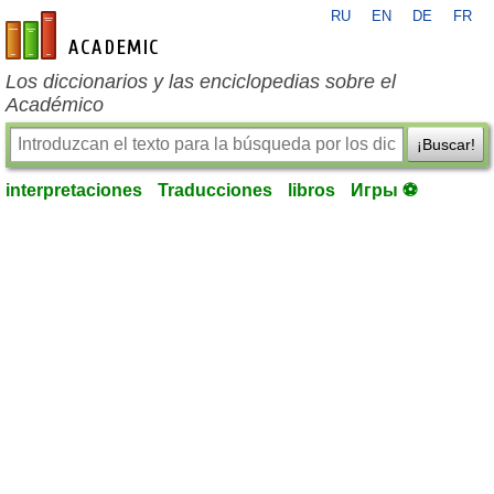
RU
EN
DE
FR
es-academic.com
Los diccionarios y las enciclopedias sobre el
Académico
¡Buscar!
interpretaciones
Traducciones
libros
Игры ⚽