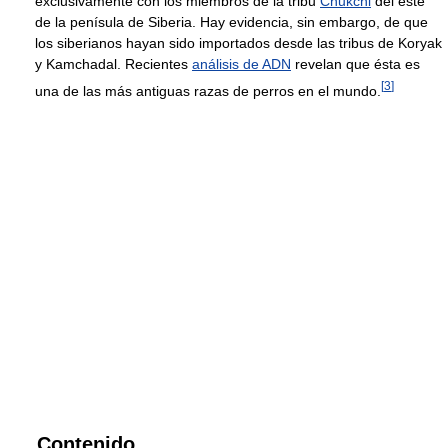
exclusivamente con los miembros de la tribu
Chukchi
del este
de la penísula de Siberia. Hay evidencia, sin embargo, de que
los siberianos hayan sido importados desde las tribus de Koryak
y Kamchadal. Recientes
análisis de ADN
revelan que ésta es
[
3
]
una de las más antiguas razas de perros en el mundo.
Contenido