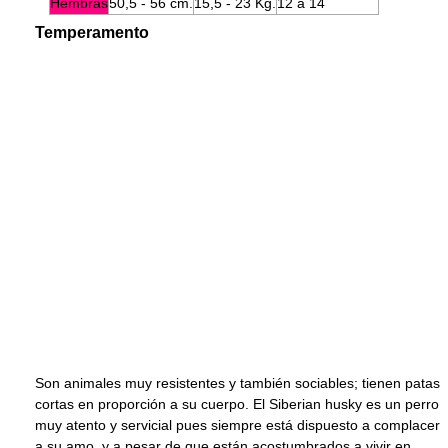
Hembras
50,5 - 56 cm.
15,5 - 23 Kg.
12 a 14
Temperamento
Son animales muy resistentes y también sociables; tienen patas
cortas en proporción a su cuerpo. El Siberian husky es un perro
muy atento y servicial pues siempre está dispuesto a complacer
a su amo, y a pesar de que están acostumbrados a vivir en