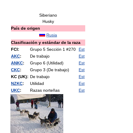
Siberiano
Husky
País de origen
Rusia
Clasificación y estándar de la raza
FCI:
Grupo 5 Sección 1 #270
Est
AKC
:
De trabajo
Est
ANKC
:
Grupo 6 (Utilidad)
Est
CKC
:
Grupo 3 (De trabajo)
Est
KC (UK):
De trabajo
Est
NZKC
:
Utilidad
Est
UKC
:
Razas norteñas
Est