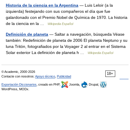
Historia de la ciencia en la Argentina
— Luis Leloir (a la
izquierda) festejando con sus compañeros el día que fue
galardonado con el Premio Nobel de Química de 1970. La historia
de la ciencia en la …
Wikipedia Español
Definición de planeta
— Saltar a navegación, búsqueda Véase
también: Redefinición de planeta de 2006 El planeta Neptuno y su
luna Tritón, fotografiados por la Voyager 2 al entrar en el Sistema
Solar exterior La definición de planeta h …
Wikipedia Español
© Academic, 2000-2026
18+
Contacte con nosotros:
Apoyo técnico
,
Publicidad
Exportación Diccionarios
, creado en PHP,
Joomla,
Drupal,
WordPress, MODx.