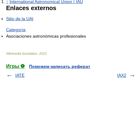
↑
International Astronomical Union | IAU
Enlaces externos
Sitio de la UAI
Categoría
:
Asociaciones astronómicas profesionales
Wikimedia foundation
.
2010
.
Игры ⚽
Поможем написать реферат
IATE
IAX2