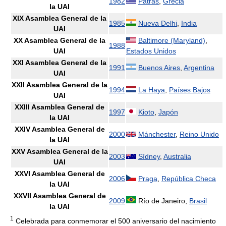
1982
Patrás
,
Grecia
la UAI
XIX Asamblea General de la
1985
Nueva Delhi
,
India
UAI
XX Asamblea General de la
Baltimore (Maryland)
,
1988
UAI
Estados Unidos
XXI Asamblea General de la
1991
Buenos Aires
,
Argentina
UAI
XXII Asamblea General de la
1994
La Haya
,
Países Bajos
UAI
XXIII Asamblea General de
1997
Kioto
,
Japón
la UAI
XXIV Asamblea General de
2000
Mánchester
,
Reino Unido
la UAI
XXV Asamblea General de la
2003
Sídney
,
Australia
UAI
XXVI Asamblea General de
2006
Praga
,
República Checa
la UAI
XXVII Asamblea General de
2009
Río de Janeiro,
Brasil
la UAI
1
Celebrada para conmemorar el 500 aniversario del nacimiento