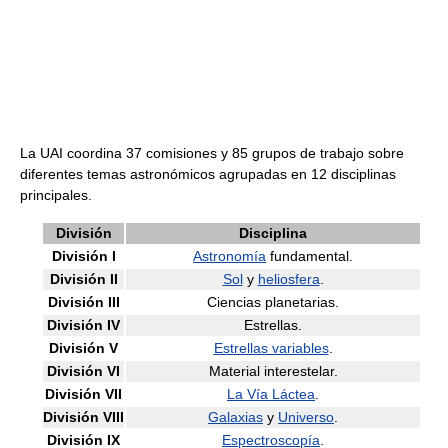
La UAI coordina 37 comisiones y 85 grupos de trabajo sobre
diferentes temas astronómicos agrupadas en 12 disciplinas
principales.
División
Disciplina
División I
Astronomía
fundamental.
División II
Sol
y
heliosfera
.
División III
Ciencias planetarias.
División IV
Estrellas.
División V
Estrellas variables
.
División VI
Material interestelar.
División VII
La Vía Láctea
.
División VIII
Galaxias
y
Universo
.
División IX
Espectroscopía
.