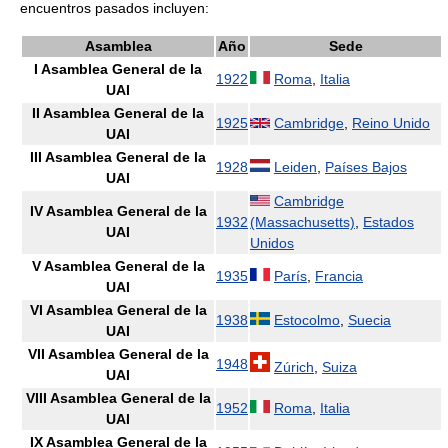
encuentros pasados incluyen:
Asamblea
Año
Sede
I Asamblea General de la
1922
Roma
,
Italia
UAI
II Asamblea General de la
1925
Cambridge
,
Reino Unido
UAI
III Asamblea General de la
1928
Leiden
,
Países Bajos
UAI
Cambridge
IV Asamblea General de la
1932
(Massachusetts)
,
Estados
UAI
Unidos
V Asamblea General de la
1935
París
,
Francia
UAI
VI Asamblea General de la
1938
Estocolmo
,
Suecia
UAI
VII Asamblea General de la
1948
Zúrich
,
Suiza
UAI
VIII Asamblea General de la
1952
Roma
,
Italia
UAI
IX Asamblea General de la