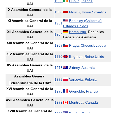
1955
Dublín
,
Irlanda
UAI
X Asamblea General de la
1958
Moscú
,
Unión Soviética
UAI
XI Asamblea General de la
Berkeley (California)
,
1961
UAI
Estados Unidos
XII Asamblea General de la
Hamburgo
, República
1964
UAI
Federal de Alemania
XIII Asamblea General de la
1967
Praga
,
Checoslovaquia
UAI
XIV Asamblea General de la
1970
Brighton
,
Reino Unido
UAI
XV Asamblea General de la
1973
Sidney
,
Australia
UAI
Asamblea General
1973
Varsovia
,
Polonia
1
Extraordinaria de la UAI
XVI Asamblea General de la
1976
Grenoble
,
Francia
UAI
XVII Asamblea General de la
1979
Montreal
,
Canadá
UAI
XVIII Asamblea General de