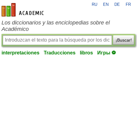
RU
EN
DE
FR
es-academic.com
Los diccionarios y las enciclopedias sobre el
Académico
¡Buscar!
interpretaciones
Traducciones
libros
Игры ⚽