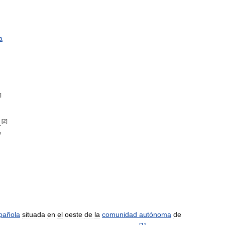
a
]
[
2
]
.
²
pañola
situada
en
el
oeste
de
la
comunidad
autónoma
de