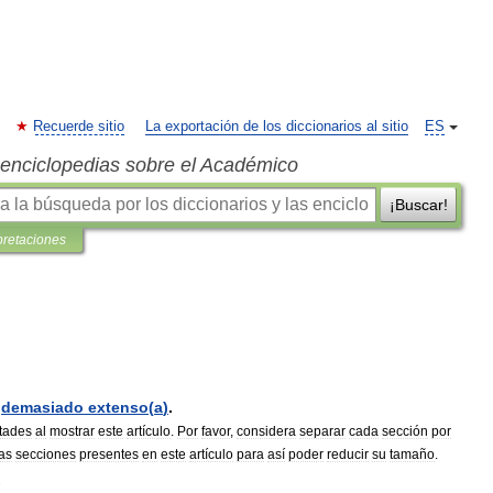
Recuerde sitio
La exportación de los diccionarios al sitio
ES
s enciclopedias sobre el Académico
¡Buscar!
pretaciones
demasiado
extenso
(
a
)
.
ltades
al
mostrar
este
artículo
.
Por
favor
,
considera
separar
cada
sección
por
las
secciones
presentes
en
este
artículo
para
así
poder
reducir
su
tamaño
.
.