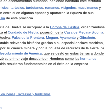
ia
de
asentamientos
humanos
,
habiendo
habitado
este
territorio
nicios
,
tartesios
,
turdetanos
,
romanos
,
visigodos
,
musulmanes
y
on
entre
sí
en
algunas
épocas
y
aportaron
la
riqueza
de
sus
asia
de
esta
provincia
.
cia
de
Huelva
se
incorporó
a
la
Corona
de
Castilla
,
organizándose
ca
el
Condado
de
Niebla
,
posesión
de
la
Casa
de
Medina
-
Sidonia
,
Huelva
,
Palos
de
la
Frontera
,
Moguer
,
Ayamonte
y
Gibraleón
.
otable
relevancia
histórica
gracias
a
su
especial
enclave
marítimo
,
,
por
su
cuenca
minera
y
por
la
riqueza
de
recursos
de
la
sierra
.
Si
descubrimiento
de
América
,
que
se
gestó
en
estas
tierras
a
donde
izó
su
primer
viaje
descubridor
.
Hombres
como
los
hermanos
bida
resultaron
fundamentales
en
el
éxito
de
la
empresa
.
e
onubense
,
Tartessos
y
turdetanos
n