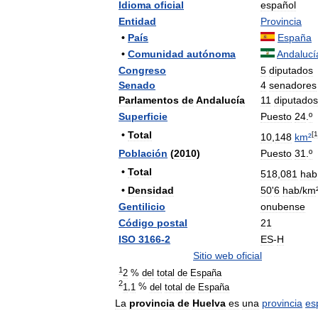
Idioma
oficial
español
Entidad
Provincia
•
País
España
•
Comunidad
autónoma
Andalucí
Congreso
5
diputados
Senado
4
senadores
Parlamentos
de
Andalucía
11
diputados
Superficie
Puesto
24
.
º
•
Total
[
1
10
,
148
km
²
Población
(
2010
)
Puesto
31
.
º
•
Total
518
,
081
hab
•
Densidad
50
'
6
hab
/
km
Gentilicio
onubense
Código
postal
21
ISO
3166
-
2
ES
-
H
Sitio
web
oficial
1
2
%
del
total
de
España
2
1
,
1
%
del
total
de
España
La
provincia
de
Huelva
es
una
provincia
es