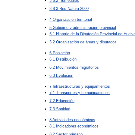
3
.
8
.
2
Humedales
3
.
8
.
3
Red
Natura
2000
4
Organización
territorial
5
Gobierno
y
administración
provincial
5
.
1
Historia
de
la
Diputación
Provincial
de
Huelv
5
.
2
Organización
de
áreas
y
diputados
6
Población
6
.
1
Distribución
6
.
2
Movimientos
migratorios
6
.
3
Evolución
7
Infraestructuras
y
equipamientos
7
.
1
Transportes
y
comunicaciones
7
.
2
Educación
7
.
3
Sanidad
8
Actividades
económicas
8
.
1
Indicadores
económicos
8
.
2
Sector
primario