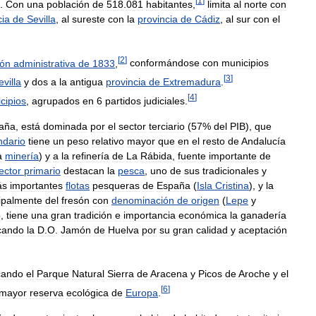
[
1
]
.
Con
una
población
de
518
.
081
habitantes
,
limita
al
norte
con
cia
de
Sevilla
,
al
sureste
con
la
provincia
de
Cádiz
,
al
sur
con
el
[
2
]
ión
administrativa
de
1833
,
conformándose
con
municipios
[
3
]
evilla
y
dos
a
la
antigua
provincia
de
Extremadura
.
[
4
]
cipios
,
agrupados
en
6
partidos
judiciales
.
aña
,
está
dominada
por
el
sector
terciario
(
57
%
del
PIB
),
que
ndario
tiene
un
peso
relativo
mayor
que
en
el
resto
de
Andalucía
a
minería
)
y
a
la
refinería
de
La
Rábida
,
fuente
importante
de
ector
primario
destacan
la
pesca
,
uno
de
sus
tradicionales
y
ás
importantes
flotas
pesqueras
de
España
(
Isla
Cristina
),
y
la
cipalmente
del
fresón
con
denominación
de
origen
(
Lepe
y
o
,
tiene
una
gran
tradición
e
importancia
económica
la
ganadería
cando
la
D
.
O
.
Jamón
de
Huelva
por
su
gran
calidad
y
aceptación
cando
el
Parque
Natural
Sierra
de
Aracena
y
Picos
de
Aroche
y
el
[
6
]
mayor
reserva
ecológica
de
Europa
.