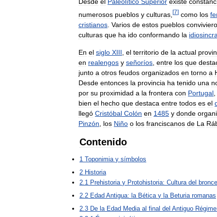
Desde
el
Paleolítico
Superior
existe
constanc
[
7
]
numerosos
pueblos
y
culturas
,
como
los
fe
cristianos
.
Varios
de
estos
pueblos
convivier
culturas
que
ha
ido
conformando
la
idiosincr
En
el
siglo
XIII
,
el
territorio
de
la
actual
provin
en
realengos
y
señoríos
,
entre
los
que
desta
junto
a
otros
feudos
organizados
en
torno
a
Desde
entonces
la
provincia
ha
tenido
una
n
por
su
proximidad
a
la
frontera
con
Portugal
bien
el
hecho
que
destaca
entre
todos
es
el
llegó
Cristóbal
Colón
en
1485
y
donde
organ
Pinzón
,
los
Niño
o
los
franciscanos
de
La
Rá
Contenido
1
Toponimia
y
símbolos
2
Historia
2
.
1
Prehistoria
y
Protohistoria:
Cultura
del
bronc
2
.
2
Edad
Antigua:
la
Bética
y
la
Beturia
romanas
2
.
3
De
la
Edad
Media
al
final
del
Antiguo
Régime