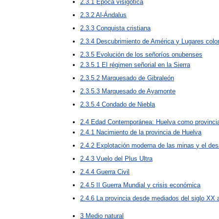
2
.
3
.
1
Época
visigótica
2
.
3
.
2
Al
-
Ándalus
2
.
3
.
3
Conquista
cristiana
2
.
3
.
4
Descubrimiento
de
América
y
Lugares
colo
2
.
3
.
5
Evolución
de
los
señoríos
onubenses
2
.
3
.
5
.
1
El
régimen
señorial
en
la
Sierra
2
.
3
.
5
.
2
Marquesado
de
Gibraleón
2
.
3
.
5
.
3
Marquesado
de
Ayamonte
2
.
3
.
5
.
4
Condado
de
Niebla
2
.
4
Edad
Contemporánea:
Huelva
como
provinci
2
.
4
.
1
Nacimiento
de
la
provincia
de
Huelva
2
.
4
.
2
Explotación
moderna
de
las
minas
y
el
des
2
.
4
.
3
Vuelo
del
Plus
Ultra
2
.
4
.
4
Guerra
Civil
2
.
4
.
5
II
Guerra
Mundial
y
crisis
económica
2
.
4
.
6
La
provincia
desde
mediados
del
siglo
XX
3
Medio
natural