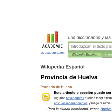
Los diccionarios y la
es-academic.com
Wikipedia Español
inter
Wikipedia Español
Provincia de Huelva
Provincia
de
Huelva
Este
artículo
o
sección
puede
ser
Algunos
navegadores
pueden
tener
dificu
artículos
independientes
,
y
luego
resumir
Para
la
ciudad
homónima
,
véase
Huelva