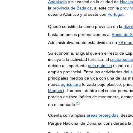
Andalucía
y
su
capital
es
la
ciudad
de
Huelva
la
provincia
de
Badajoz
,
al
este
con
la
provin
océano
Atlántico
y
al
oeste
con
Portugal
.
Quedó
constituida
como
provincia
en
la
divis
hasta
entonces
pertenecientes
al
Reino
de
S
Administrativamente
está
dividida
en
79
muni
Su
economía
,
al
igual
que
en
el
resto
de
Esp
incluye
a
la
actividad
turística
.
El
sector
secu
debido
al
importante
polo
químico
(
ligado
a
l
empleo
provincial
.
Entre
las
actividades
del
s
principales
medios
de
vida
con
una
de
las
m
nueva
agricultura
forzada
bajo
plástico
,
prin
Moguer
).
También
,
dentro
del
sector
primari
porcina
de
raza
ibérica
de
montanera
,
desta
[
5
]
en
el
mercado
.
Cuenta
con
amplias
áreas
protegidas
,
desta
Parque
Nacional
de
Doñana
,
considerada
la