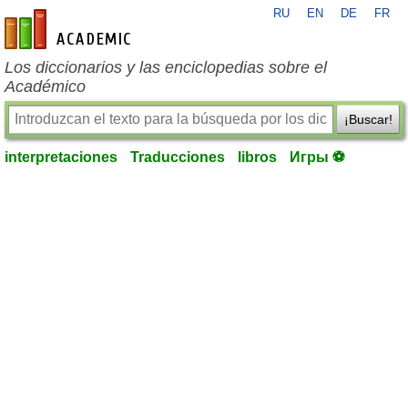
RU
EN
DE
FR
es-academic.com
Los diccionarios y las enciclopedias sobre el
Académico
¡Buscar!
interpretaciones
Traducciones
libros
Игры ⚽