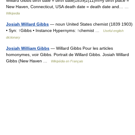
Willard Gibbs birth date = birth date|1839|2|11|mf=y birth place =
New Haven, Connecticut, USA death date = death date and… …
Wikipedia
Josiah Willard Gibbs
— noun United States chemist (1839 1903)
• Syn: ↑Gibbs • Instance Hypernyms: ↑chemist …
Useful english
dictionary
Josiah William Gibbs
— Willard Gibbs Pour les articles
homonymes, voir Gibbs. Portrait de Willard Gibbs. Josiah Willard
Gibbs (New Haven …
Wikipédia en Français