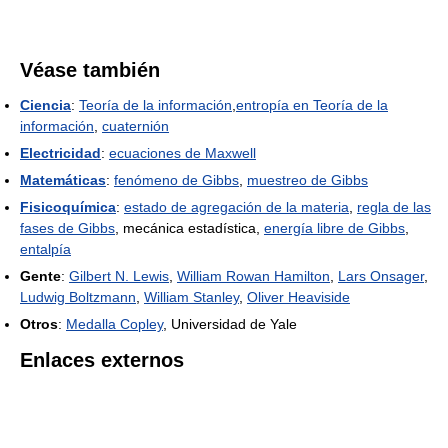
Véase también
Ciencia
:
Teoría de la información
,
entropía en Teoría de la
información
,
cuaternión
Electricidad
:
ecuaciones de Maxwell
Matemáticas
:
fenómeno de Gibbs
,
muestreo de Gibbs
Fisicoquímica
:
estado de agregación de la materia
,
regla de las
fases de Gibbs
, mecánica estadística,
energía libre de Gibbs
,
entalpía
Gente
:
Gilbert N. Lewis
,
William Rowan Hamilton
,
Lars Onsager
,
Ludwig Boltzmann
,
William Stanley
,
Oliver Heaviside
Otros
:
Medalla Copley
, Universidad de Yale
Enlaces externos