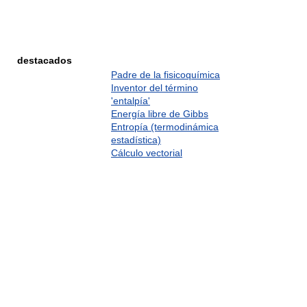
destacados
Padre de la fisicoquímica
Inventor del término
'entalpía'
Energía libre de Gibbs
Entropía (termodinámica
estadística)
Cálculo vectorial