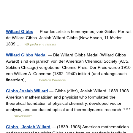
Willard Gibbs
— Pour les articles homonymes, voir Gibbs. Portrait
de Willard Gibbs. Josiah Willard Gibbs (New Haven, 11 février
1839 …
Wikipédia en Français
Willard Gibbs Medal
— Die Willard Gibbs Medal (Willard Gibbs
Award) sind ein jährlich von der American Chemical Society (ACS,
Sektion Chicago) vergebener Chemie Preis. Der Preis wurde 1910
von William A. Converse (1862–1940) initiiert (und anfangs auch
finanziert),… …
Deutsch Wikipedia
Gibbs,Josiah Willard
— Gibbs (gĭbz), Josiah Willard. 1839 1903.
American mathematician and physicist who formulated the
theoretical foundation of physical chemistry, developed vector
analysis, and conducted optical and thermodynamic research. * * *
…
Universalium
Gibbs , Josiah Willard
— (1839–1903) American mathematician
and theoretical physicist Gibbs came from an academic family in